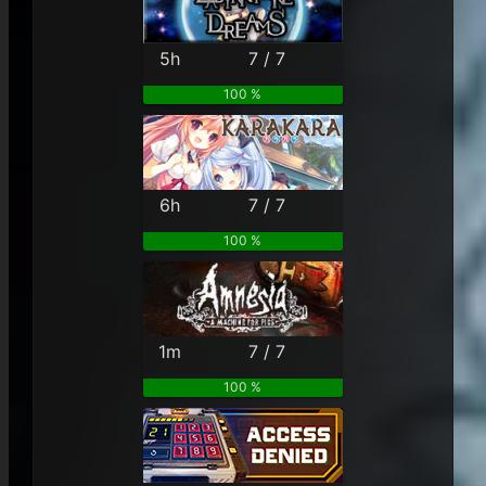
5h
7 / 7
100 %
6h
7 / 7
100 %
1m
7 / 7
100 %