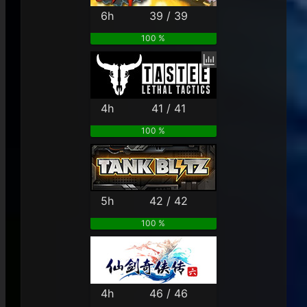
6h
39 / 39
100 %
4h
41 / 41
100 %
5h
42 / 42
100 %
4h
46 / 46