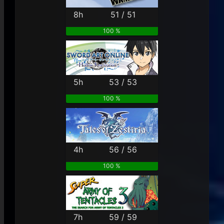
8h
51 / 51
100 %
5h
53 / 53
100 %
4h
56 / 56
100 %
7h
59 / 59