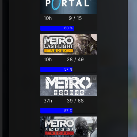
10h
9 / 15
60 %
10h
28 / 49
57 %
37h
39 / 68
57 %