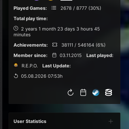
Played Games:
2678 / 8777 (30%)
Total play time:
2 years 1 month 23 days 3 hours 45
minutes
Achievements:
38111 / 546164 (6%)
Member since:
03.11.2015
Last played:
R.E.P.O.
Last Update:
05.08.2026 07:53h
User Statistics