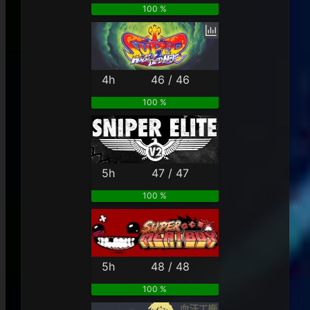
100 %
4h
46 / 46
100 %
5h
47 / 47
100 %
5h
48 / 48
100 %