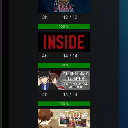
3h
12 / 12
100 %
4h
14 / 14
100 %
4h
14 / 14
100 %