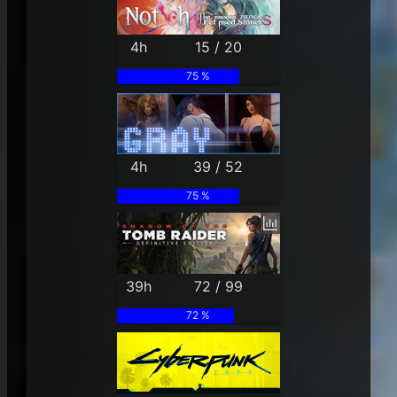
4h
15 / 20
75 %
4h
39 / 52
75 %
39h
72 / 99
72 %