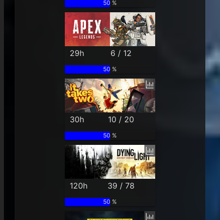
50 %
29h
6 / 12
50 %
30h
10 / 20
50 %
120h
39 / 78
50 %