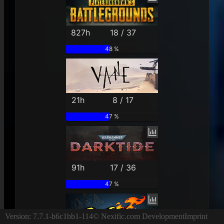
827h
18 / 37
48 %
21h
8 / 17
47 %
91h
17 / 36
47 %
Version: 7.7.1-b6c1bb1-114
© Nexific.com Development
Imprint