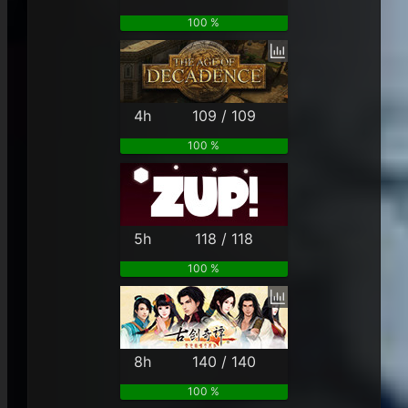
100 %
4h
109 / 109
100 %
5h
118 / 118
100 %
8h
140 / 140
100 %