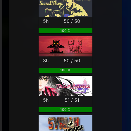
5h
50 / 50
100 %
3h
50 / 50
100 %
5h
51 / 51
100 %