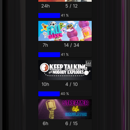
24h
5 / 12
41 %
7h
14 / 34
41 %
10h
4 / 10
40 %
6h
6 / 15