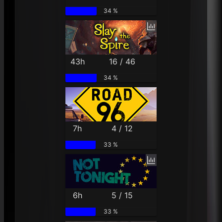
34 %
43h
16 / 46
34 %
7h
4 / 12
33 %
6h
5 / 15
33 %