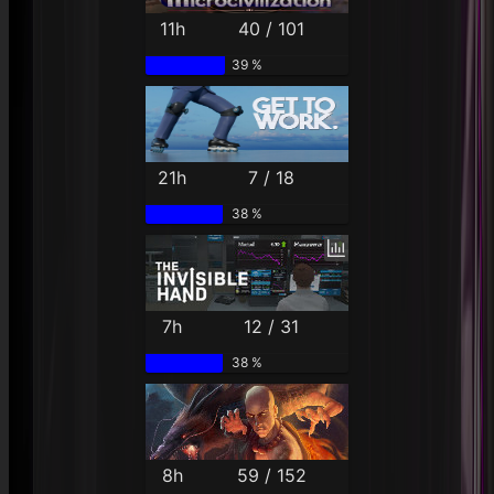
11h
40 / 101
39 %
21h
7 / 18
38 %
7h
12 / 31
38 %
8h
59 / 152