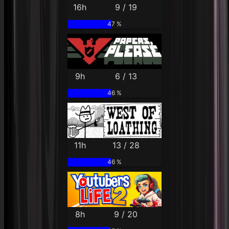
16h
9 / 19
47 %
9h
6 / 13
46 %
11h
13 / 28
46 %
8h
9 / 20