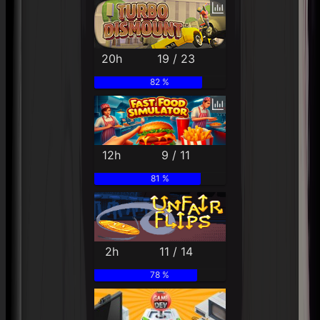
20h
19 / 23
82 %
12h
9 / 11
81 %
2h
11 / 14
78 %