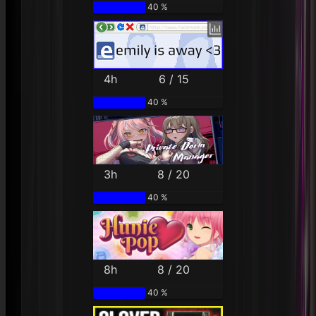
40 %
4h
6 / 15
40 %
3h
8 / 20
40 %
8h
8 / 20
40 %