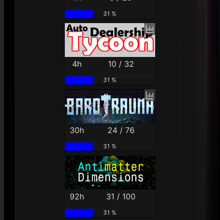
31 %
4h
10 / 32
31 %
30h
24 / 76
31 %
92h
31 / 100
31 %