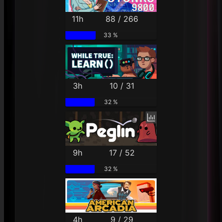
11h
88 / 266
33 %
3h
10 / 31
32 %
9h
17 / 52
32 %
4h
9 / 29