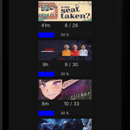
41m
8 / 26
30 %
9h
9 / 30
30 %
8m
10 / 33
30 %