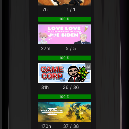
7h
1 / 1
100 %
27m
5 / 5
100 %
31h
36 / 36
100 %
170h
37 / 38