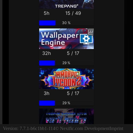
5h
15 / 49
30 %
32h
5 / 17
29 %
3h
5 / 17
29 %
Version: 7.7.1-b6c1bb1-114
© Nexific.com Development
Imprint