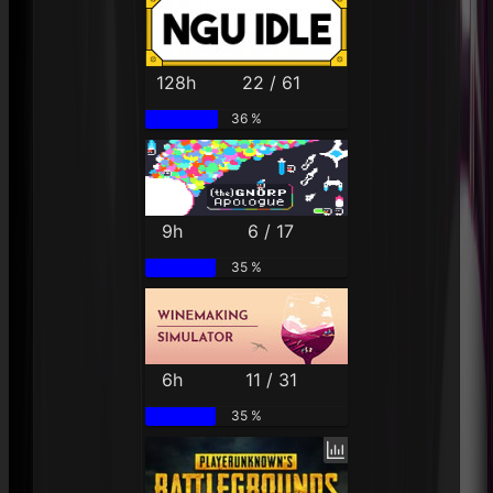
128h
22 / 61
36 %
9h
6 / 17
35 %
6h
11 / 31
35 %