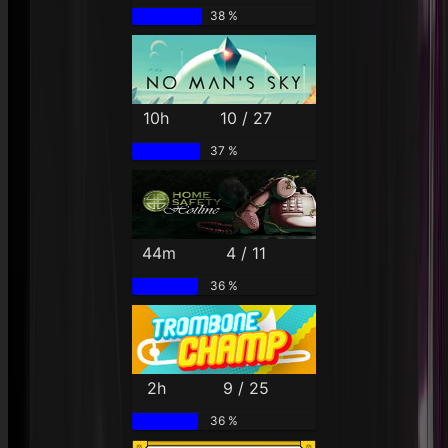
38 %
10h
10 / 27
37 %
44m
4 / 11
36 %
2h
9 / 25
36 %