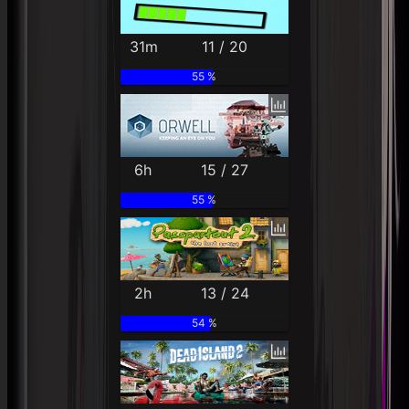
31m
11 / 20
55 %
6h
15 / 27
55 %
2h
13 / 24
54 %