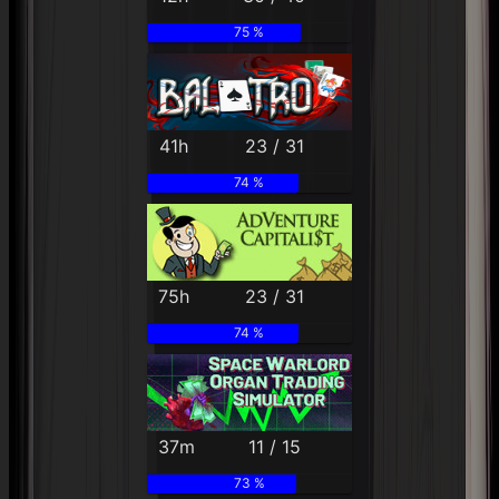
75 %
41h
23 / 31
74 %
75h
23 / 31
74 %
37m
11 / 15
73 %