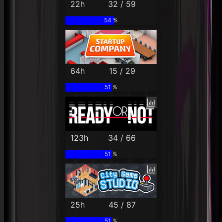
22h
32 / 59
54 %
64h
15 / 29
51 %
123h
34 / 66
51 %
25h
45 / 87
51 %