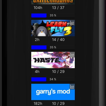
104h
13 / 37
35 %
2h
14 / 40
35 %
4h
10 / 29
34 %
182h
10 / 29