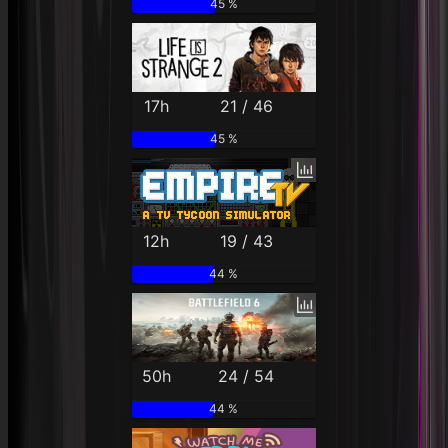
45 %
17h
21 / 46
45 %
12h
19 / 43
44 %
50h
24 / 54
44 %