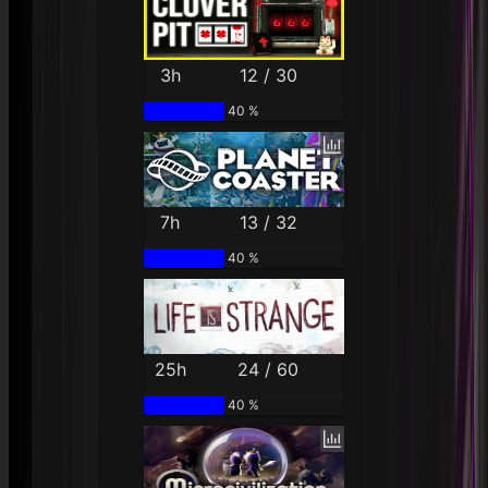
3h
12 / 30
40 %
7h
13 / 32
40 %
25h
24 / 60
40 %