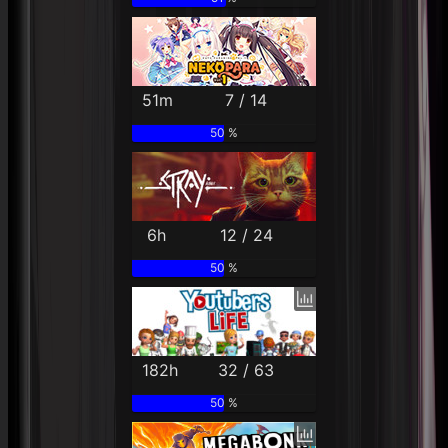
51m
7 / 14
50 %
6h
12 / 24
50 %
182h
32 / 63
50 %