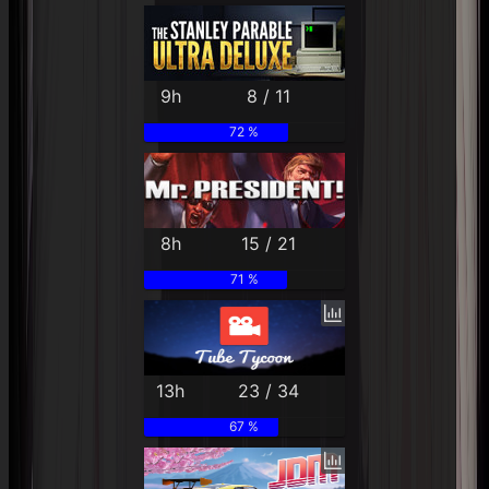
9h
8 / 11
72 %
8h
15 / 21
71 %
13h
23 / 34
67 %