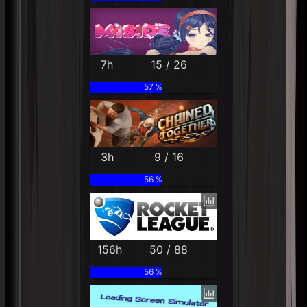
7h
15 / 26
57 %
3h
9 / 16
56 %
156h
50 / 88
56 %