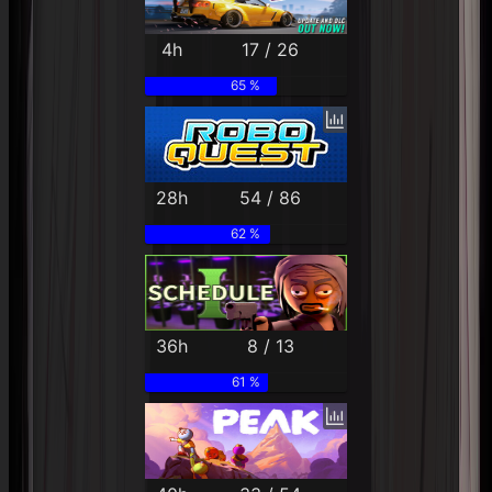
4h
17 / 26
65 %
28h
54 / 86
62 %
36h
8 / 13
61 %