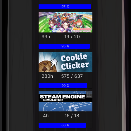
97 %
99h
19 / 20
95 %
280h
575 / 637
90 %
4h
16 / 18
88 %