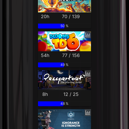
20h
70 / 139
50 %
54h
77 / 156
49 %
8h
12 / 25
48 %