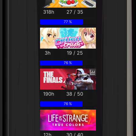
318h
27 / 35
77 %
3h
19 / 25
76 %
190h
38 / 50
76 %
12h
30 / 40