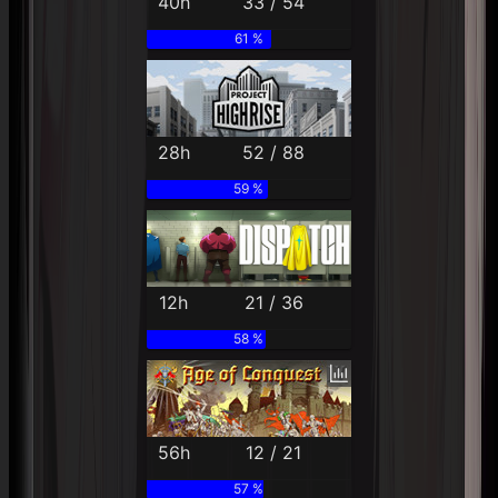
40h
33 / 54
61 %
28h
52 / 88
59 %
12h
21 / 36
58 %
56h
12 / 21
57 %