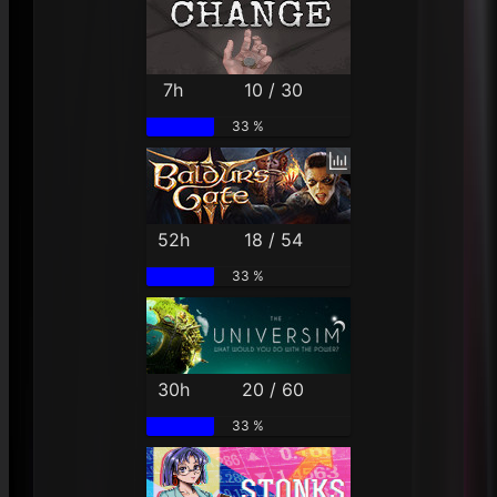
7h
10 / 30
33 %
52h
18 / 54
33 %
30h
20 / 60
33 %