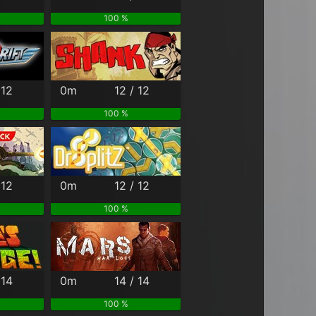
100 %
 12
0m
12 / 12
100 %
 12
0m
12 / 12
100 %
 14
0m
14 / 14
100 %