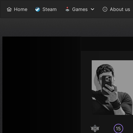
Home
Steam
Games
About us
15
808