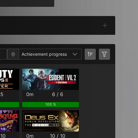
Categories
Achievement progress
 5
0m
6 / 6
100 %
 10
0m
10 / 10