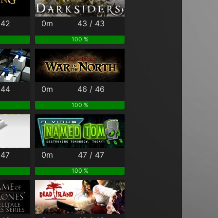
 42
0m
43 / 43
100 %
 44
0m
46 / 46
100 %
 47
0m
47 / 47
100 %