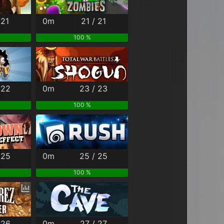
 21
0m
21 / 21
100 %
 22
0m
23 / 23
100 %
 25
0m
25 / 25
100 %
 26
0m
27 / 27