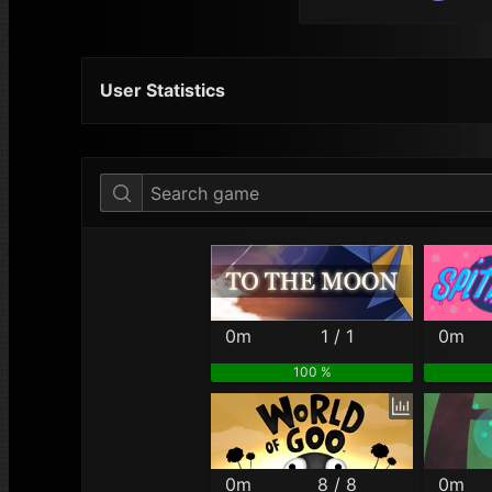
User Statistics
Per Year
Last Year
Last Month
0m
1 / 1
0m
100 %
0m
8 / 8
0m