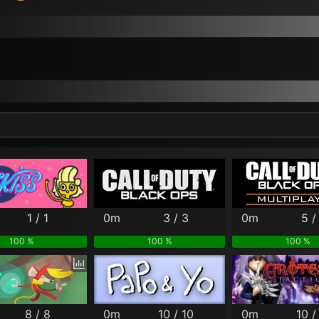
Per Month
Per Weekday
Per Hour
Genres
1 / 1
0m
3 / 3
0m
5 /
100 %
100 %
100 %
8 / 8
0m
10 / 10
0m
10 /