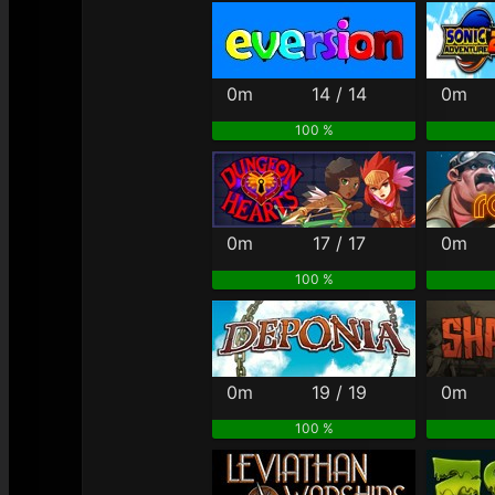
0m
14 / 14
0m
100 %
0m
17 / 17
0m
100 %
0m
19 / 19
0m
100 %