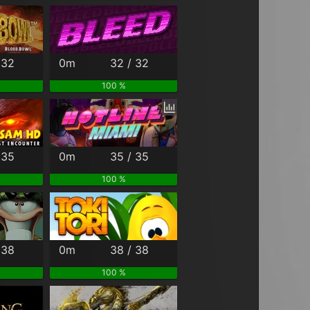
 32
0m
32 / 32
100 %
 35
0m
35 / 35
100 %
 38
0m
38 / 38
100 %