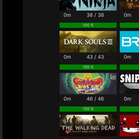
0m
38 / 38
0m
100 %
0m
43 / 43
0m
100 %
0m
46 / 46
0m
100 %