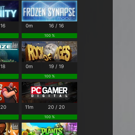
 16
0m
16 / 16
100 %
 18
0m
19 / 19
100 %
 20
11m
20 / 20
100 %