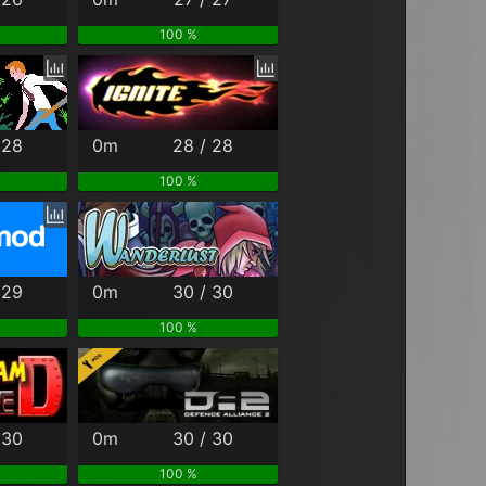
100 %
 28
0m
28 / 28
100 %
 29
0m
30 / 30
100 %
 30
0m
30 / 30
100 %