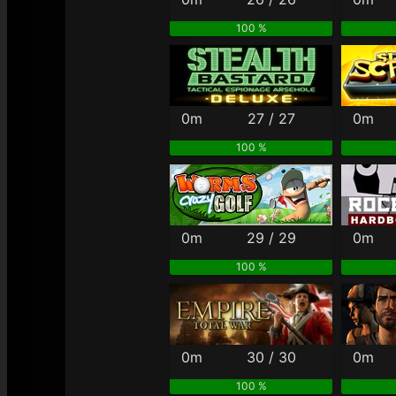
100 %
0m
27 / 27
0m
100 %
0m
29 / 29
0m
100 %
0m
30 / 30
0m
100 %