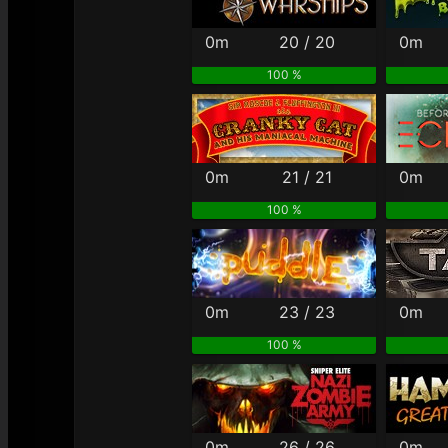
0m
20 / 20
0m
100 %
0m
21 / 21
0m
100 %
0m
23 / 23
0m
100 %
0m
26 / 26
0m