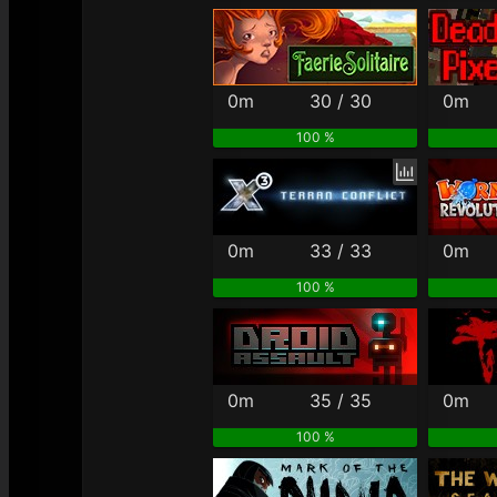
0m
30 / 30
0m
100 %
0m
33 / 33
0m
100 %
0m
35 / 35
0m
100 %