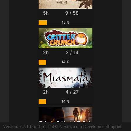
5h
9 / 58
15 %
2h
2 / 14
14 %
2h
4 / 27
14 %
Version: 7.7.1-b6c1bb1-114
© Nexific.com Development
Imprint