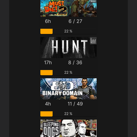
6h
6 / 27
22 %
17h
8 / 36
22 %
4h
11 / 49
22 %