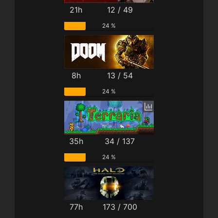
21h
12 / 49
24 %
8h
13 / 54
24 %
35h
34 / 137
24 %
77h
173 / 700