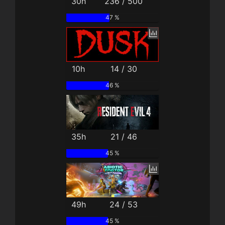
30h
236 / 500
47 %
10h
14 / 30
46 %
35h
21 / 46
45 %
49h
24 / 53
45 %