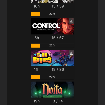
10h
13 / 59
22 %
5h
15 / 67
22 %
11h
19 / 86
22 %
19h
3 / 14