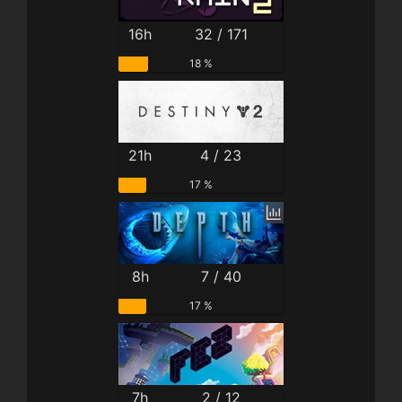
16h
32 / 171
18 %
21h
4 / 23
17 %
8h
7 / 40
17 %
7h
2 / 12