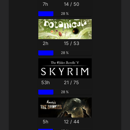
7h
14 / 50
28 %
2h
15 / 53
28 %
53h
21 / 75
28 %
5h
12 / 44