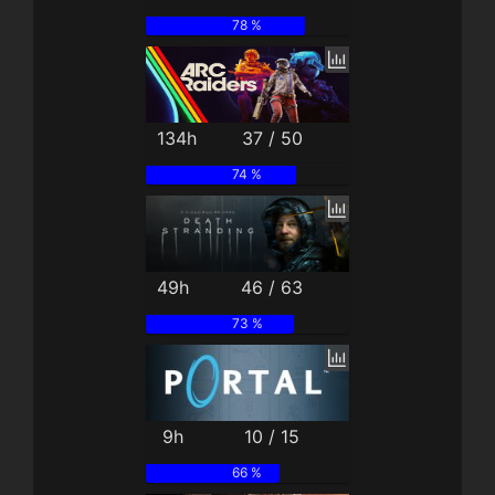
78 %
134h
37 / 50
74 %
49h
46 / 63
73 %
9h
10 / 15
66 %