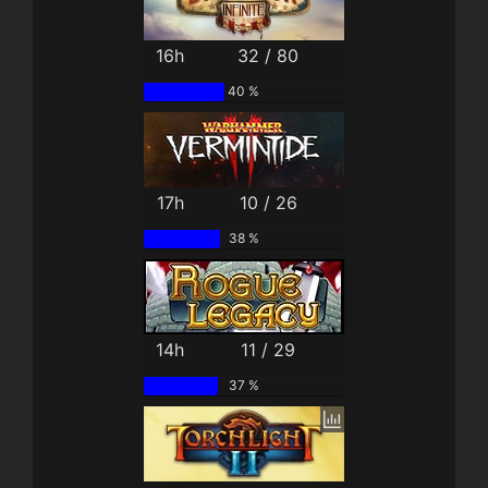
16h
32 / 80
40 %
17h
10 / 26
38 %
14h
11 / 29
37 %