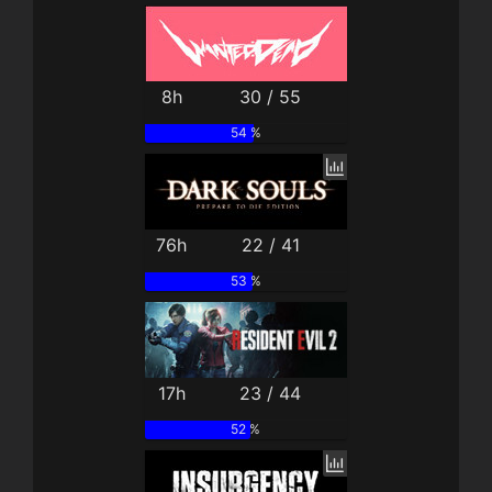
8h
30 / 55
54 %
76h
22 / 41
53 %
17h
23 / 44
52 %