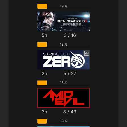
19 %
5h
3 / 16
18 %
2h
5 / 27
18 %
3h
8 / 43
18 %