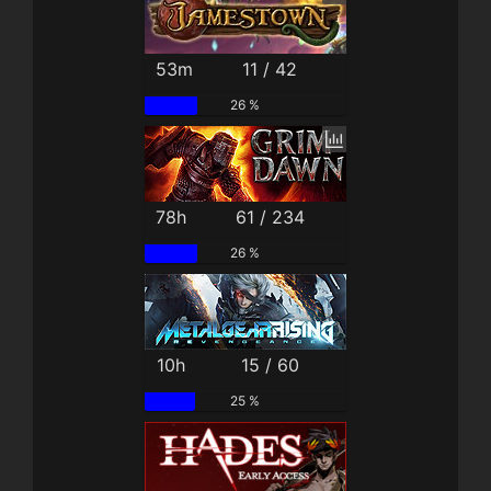
53m
11 / 42
26 %
78h
61 / 234
26 %
10h
15 / 60
25 %