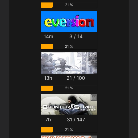
21 %
14m
3 / 14
21 %
13h
21 / 100
21 %
7h
31 / 147
21 %