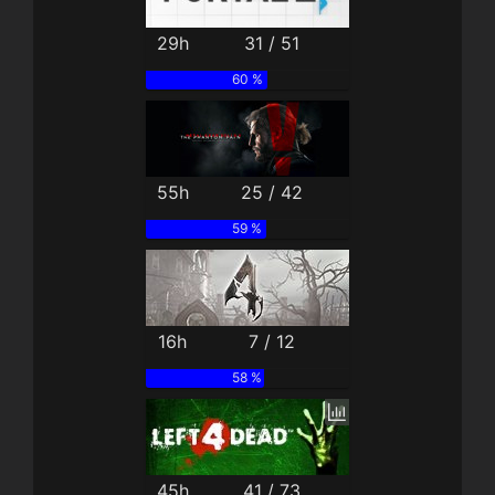
29h
31 / 51
60 %
55h
25 / 42
59 %
16h
7 / 12
58 %
45h
41 / 73