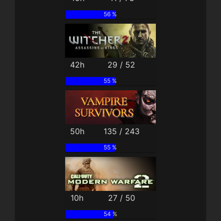
56 %
42h
29 / 52
55 %
50h
135 / 243
55 %
10h
27 / 50
54 %