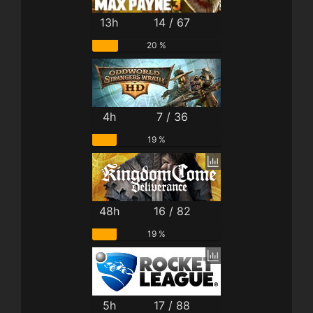
13h
14 / 67
20 %
4h
7 / 36
19 %
48h
16 / 82
19 %
5h
17 / 88