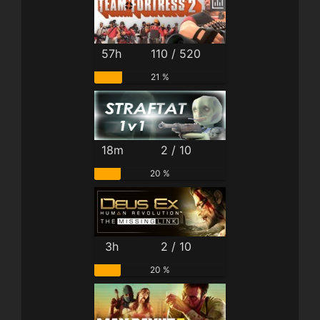
57h
110 / 520
21 %
18m
2 / 10
20 %
3h
2 / 10
20 %