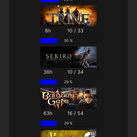
8h
10 / 33
30 %
36h
10 / 34
29 %
63h
16 / 54
29 %