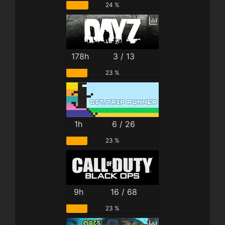
24 %
178h
3 / 13
23 %
1h
6 / 26
23 %
9h
16 / 68
23 %