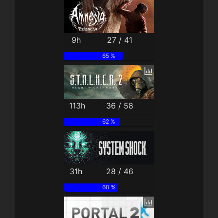
9h
27 / 41
65 %
113h
36 / 58
62 %
31h
28 / 46
60 %