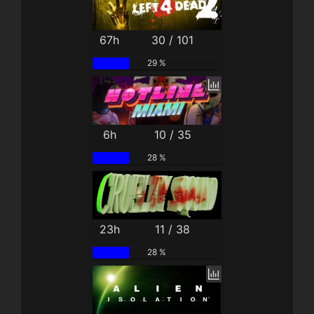
67h
30 / 101
29 %
6h
10 / 35
28 %
23h
11 / 38
28 %