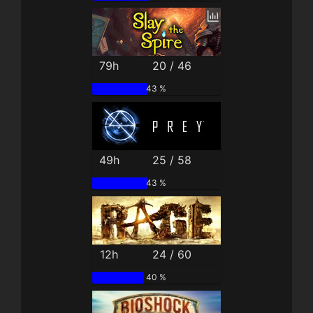
79h
20 / 46
43 %
49h
25 / 58
43 %
12h
24 / 60
40 %