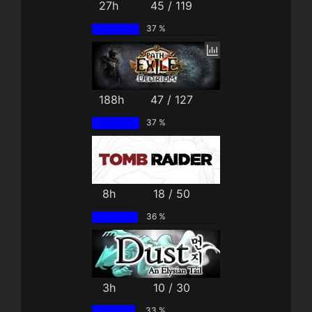
27h
45 / 119
37 %
188h
47 / 127
37 %
8h
18 / 50
36 %
3h
10 / 30
33 %