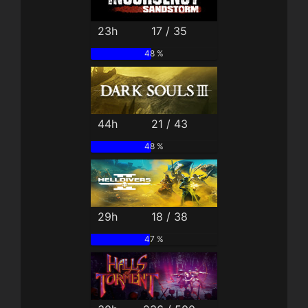
23h
17 / 35
48 %
44h
21 / 43
48 %
29h
18 / 38
47 %