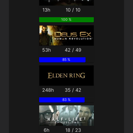
13h
10 / 10
100 %
53h
42 / 49
85 %
248h
35 / 42
83 %
6h
18 / 23