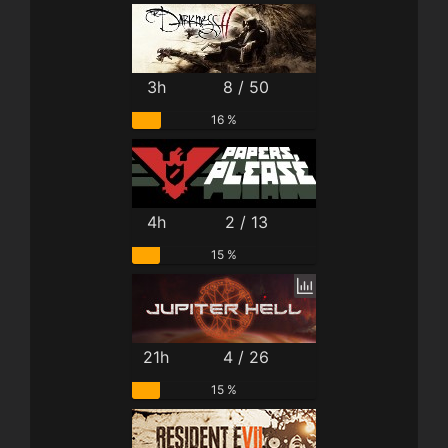
3h
8 / 50
16 %
4h
2 / 13
15 %
21h
4 / 26
15 %