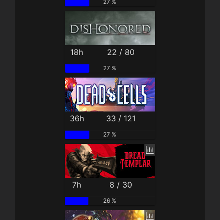
27 %
18h
22 / 80
27 %
36h
33 / 121
27 %
7h
8 / 30
26 %