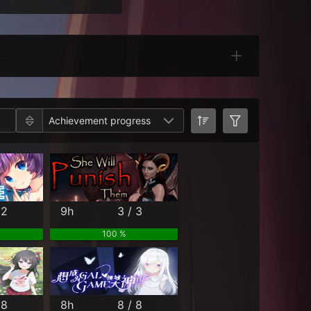
Categories
Achievement progress
 2
9h
3 / 3
100 %
 8
8h
8 / 8