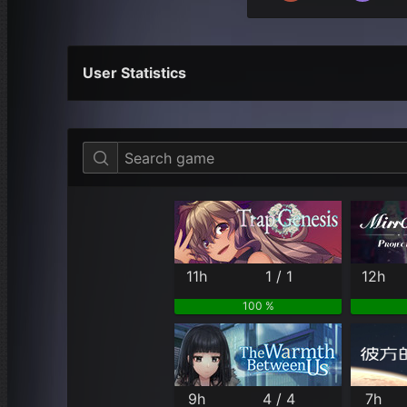
User Statistics
Per Year
Last Year
Last Month
11h
1 / 1
12h
100 %
9h
4 / 4
7h