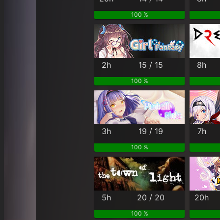
100 %
2h
15 / 15
8h
100 %
3h
19 / 19
7h
100 %
5h
20 / 20
20h
100 %