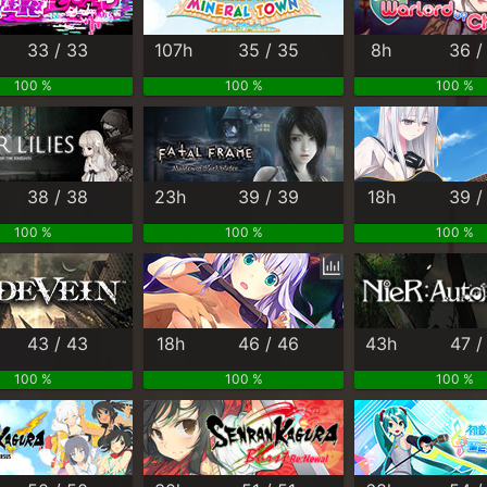
33 / 33
107h
35 / 35
8h
36 /
100 %
100 %
100 %
38 / 38
23h
39 / 39
18h
39 /
100 %
100 %
100 %
43 / 43
18h
46 / 46
43h
47 /
100 %
100 %
100 %