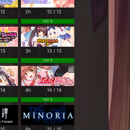
 12
2h
12 / 12
100 %
 13
3h
13 / 13
100 %
 14
4h
14 / 14
100 %
 15
8h
15 / 15