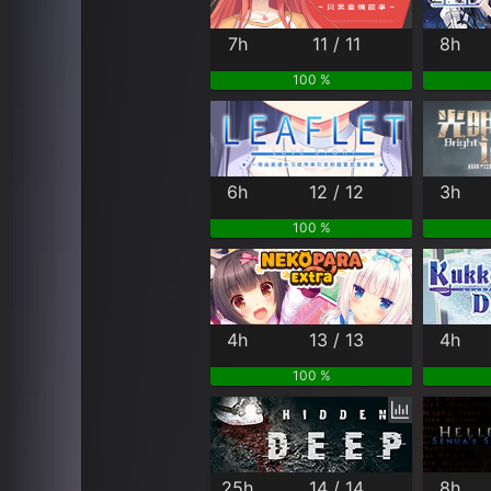
7h
11 / 11
8h
100 %
6h
12 / 12
3h
100 %
4h
13 / 13
4h
100 %
25h
14 / 14
8h