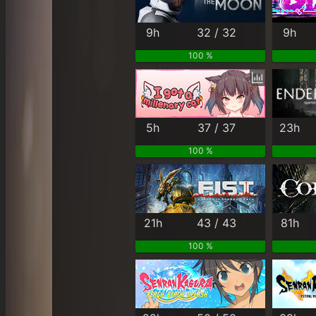
9h
32 / 32
9h
100 %
5h
37 / 37
23h
100 %
21h
43 / 43
81h
100 %