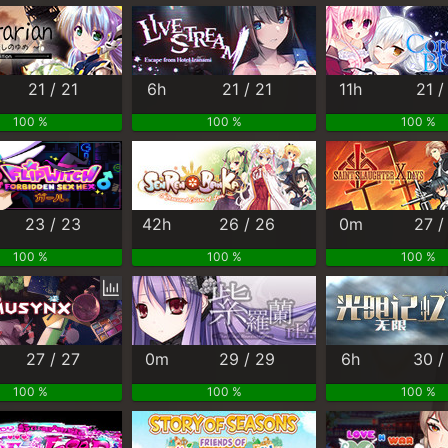
21 / 21
6h
21 / 21
11h
21 /
100 %
100 %
100 %
23 / 23
42h
26 / 26
0m
27 /
100 %
100 %
100 %
27 / 27
0m
29 / 29
6h
30 /
100 %
100 %
100 %