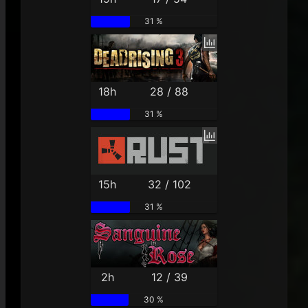
31 %
18h
28 / 88
31 %
15h
32 / 102
31 %
2h
12 / 39
30 %