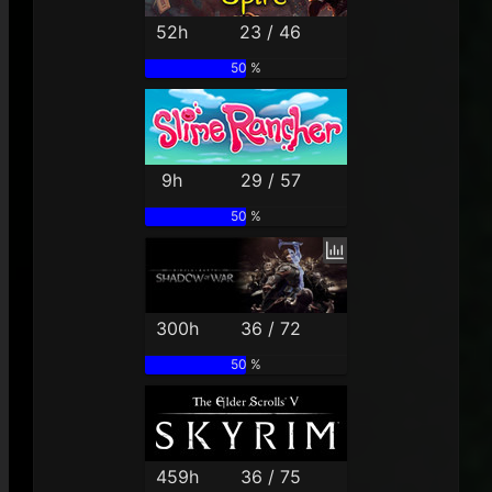
52h
23 / 46
50 %
9h
29 / 57
50 %
300h
36 / 72
50 %
459h
36 / 75