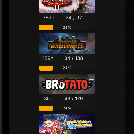
382h
24 / 97
24 %
189h
34 / 138
24 %
3h
43 / 179
24 %