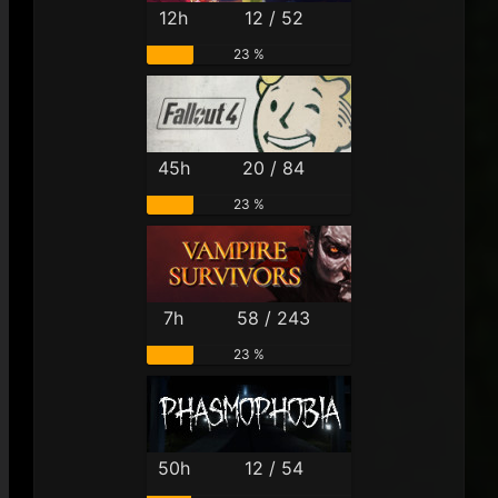
12h
12 / 52
23 %
45h
20 / 84
23 %
7h
58 / 243
23 %
50h
12 / 54