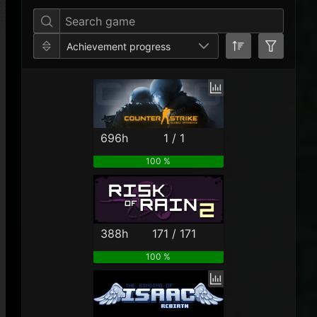
Achievement progress
696h
1 / 1
100 %
388h
171 / 171
100 %