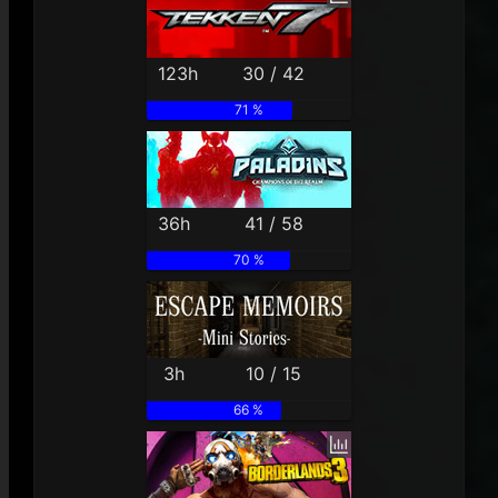
123h
30 / 42
71 %
36h
41 / 58
70 %
3h
10 / 15
66 %