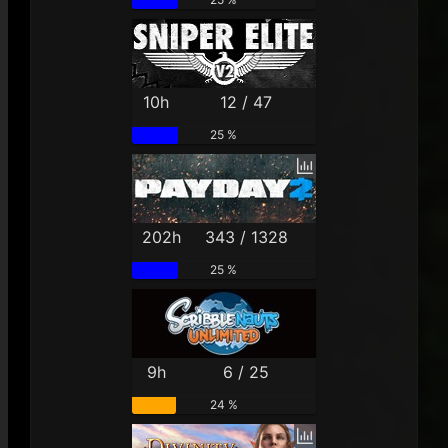
10h
12 / 47
25 %
202h
343 / 1328
25 %
9h
6 / 25
24 %