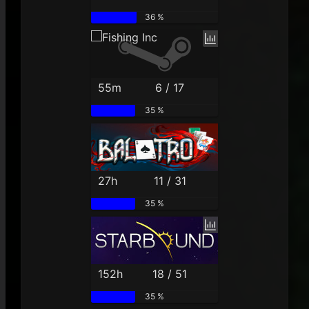
36 %
55m
6 / 17
35 %
27h
11 / 31
35 %
152h
18 / 51
35 %