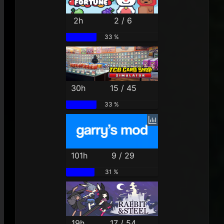
2h
2 / 6
33 %
30h
15 / 45
33 %
101h
9 / 29
31 %
19h
17 / 54