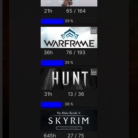
21h
65 / 164
39 %
36h
76 / 193
39 %
31h
13 / 36
36 %
645h
27 / 75