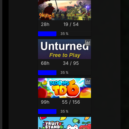
28h
19 / 54
35 %
68h
34 / 95
35 %
99h
55 / 156
35 %