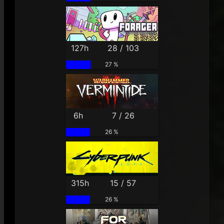
127h
28 / 103
27 %
6h
7 / 26
26 %
315h
15 / 57
26 %