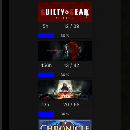
5h
12 / 39
30 %
156h
13 / 42
30 %
13h
20 / 65
30 %