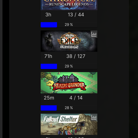
3h
13 / 44
29 %
71h
38 / 127
29 %
25m
4 / 14
28 %