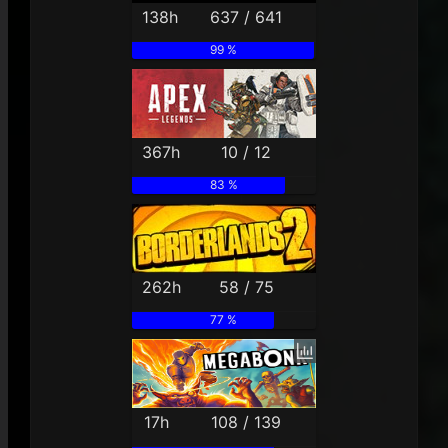
138h
637 / 641
99 %
367h
10 / 12
83 %
262h
58 / 75
77 %
17h
108 / 139