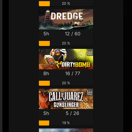
20 %
5h
12 / 60
20 %
8h
16 / 77
20 %
5h
5 / 26
19 %