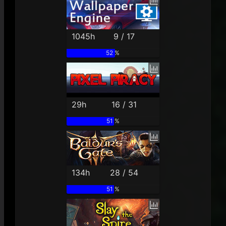
1045h
9 / 17
52 %
29h
16 / 31
51 %
134h
28 / 54
51 %