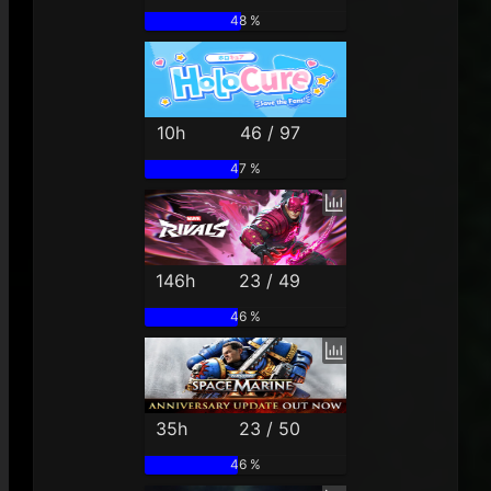
48 %
10h
46 / 97
47 %
146h
23 / 49
46 %
35h
23 / 50
46 %