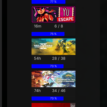
77 %
16m
6 / 8
75 %
54h
28 / 38
73 %
74h
34 / 46
73 %