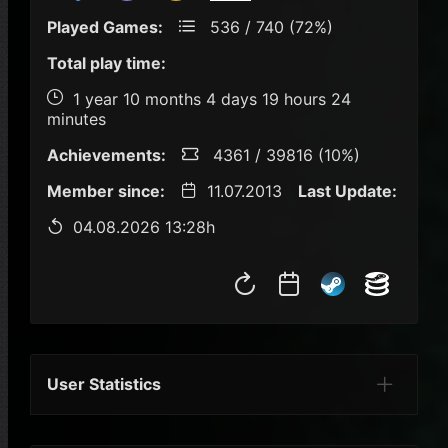
Played Games:
536 / 740 (72%)
Total play time:
1 year 10 months 4 days 19 hours 24
minutes
Achievements:
4361 / 39816 (10%)
Member since:
11.07.2013
Last Update:
04.08.2026 13:28h
User Statistics
Per Year
Last Year
Last Month
Per M