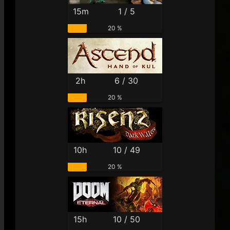
15m
1 / 5
20 %
2h
6 / 30
20 %
10h
10 / 49
20 %
15h
10 / 50