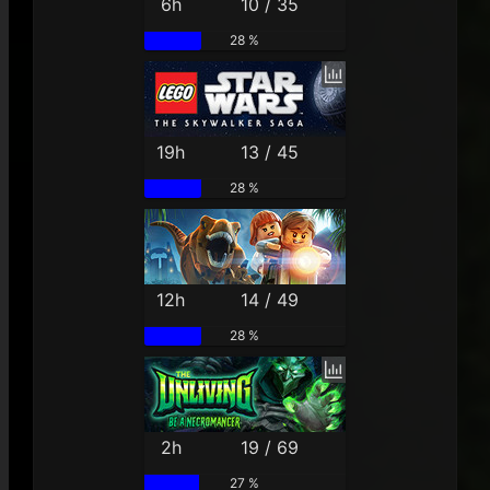
6h
10 / 35
28 %
19h
13 / 45
28 %
12h
14 / 49
28 %
2h
19 / 69
27 %