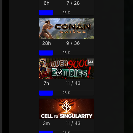
6h
7 / 28
25 %
28h
9 / 36
25 %
7h
11 / 43
25 %
3m
11 / 43
25 %