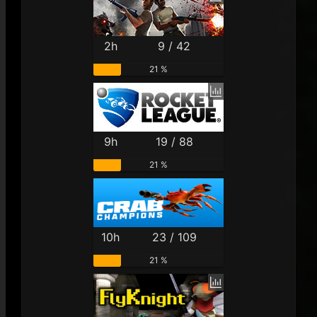
2h
9 / 42
21 %
9h
19 / 88
21 %
10h
23 / 109
21 %