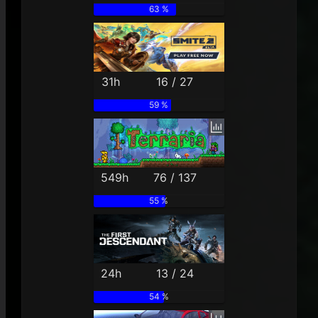
63 %
31h
16 / 27
59 %
549h
76 / 137
55 %
24h
13 / 24
54 %