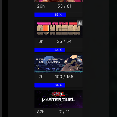
26h
53 / 81
65 %
6h
35 / 54
64 %
2h
100 / 155
64 %
87h
7 / 11