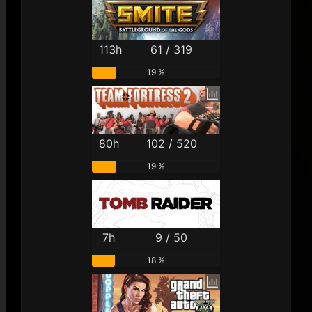
113h
61 / 319
19 %
80h
102 / 520
19 %
7h
9 / 50
18 %