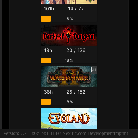
101h
14 / 77
18 %
13h
23 / 126
18 %
38h
28 / 152
18 %
2h
5 / 29
Version: 7.7.1-b6c1bb1-114
© Nexific.com Development
Imprint