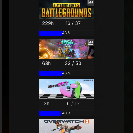
229h
16 / 37
43 %
63h
23 / 53
43 %
2h
6 / 15
40 %