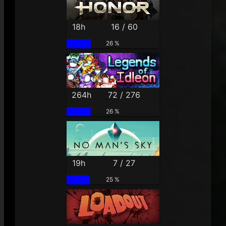
18h
16 / 60
26 %
264h
72 / 276
26 %
19h
7 / 27
25 %