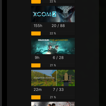
22 %
155h
20 / 88
22 %
9h
6 / 28
21 %
22m
7 / 33
21 %