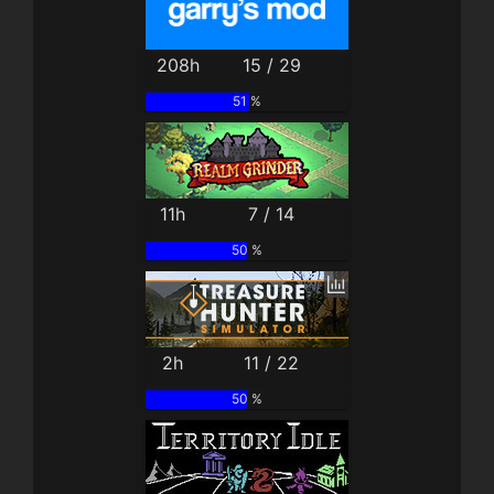
208h
15 / 29
51 %
11h
7 / 14
50 %
2h
11 / 22
50 %