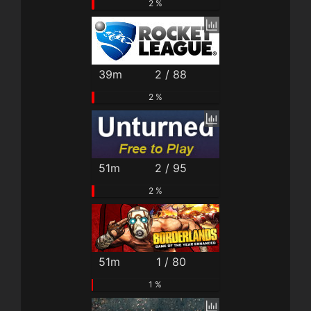
2 %
39m
2 / 88
2 %
51m
2 / 95
2 %
51m
1 / 80
1 %