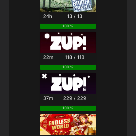
24h
13 / 13
100 %
22m
118 / 118
100 %
37m
229 / 229
100 %