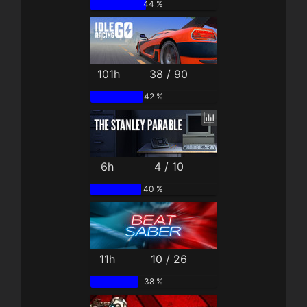
44 %
101h
38 / 90
42 %
6h
4 / 10
40 %
11h
10 / 26
38 %