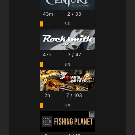
43m
2 / 33
6 %
47h
3 / 47
6 %
2h
7 / 103
6 %