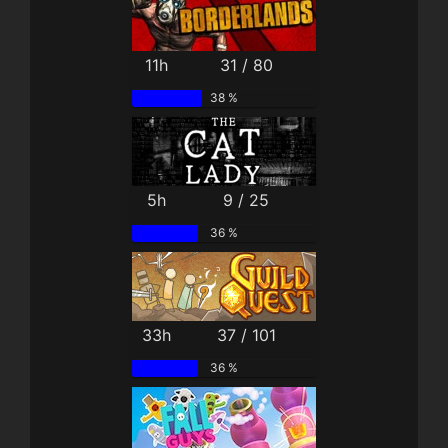
11h
31 / 80
38 %
5h
9 / 25
36 %
33h
37 / 101
36 %