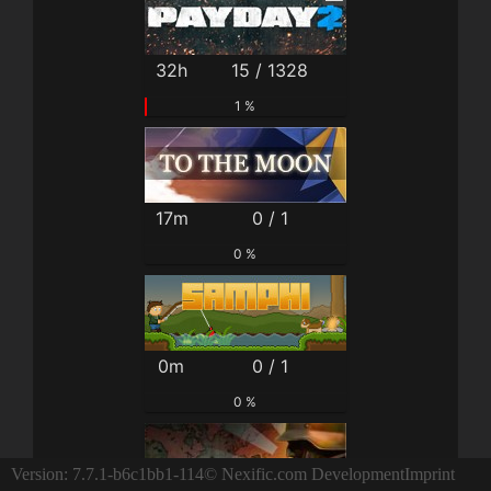
32h
15 / 1328
1 %
17m
0 / 1
0 %
0m
0 / 1
0 %
Version: 7.7.1-b6c1bb1-114
© Nexific.com Development
Imprint