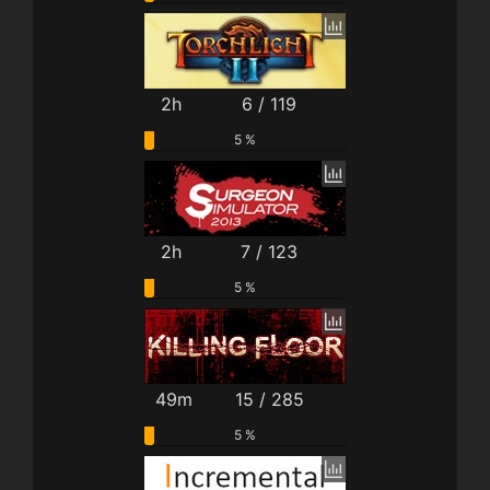
2h
6 / 119
5 %
2h
7 / 123
5 %
49m
15 / 285
5 %