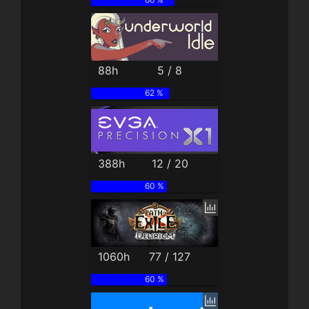
88h
5 / 8
62 %
388h
12 / 20
60 %
1060h
77 / 127
60 %