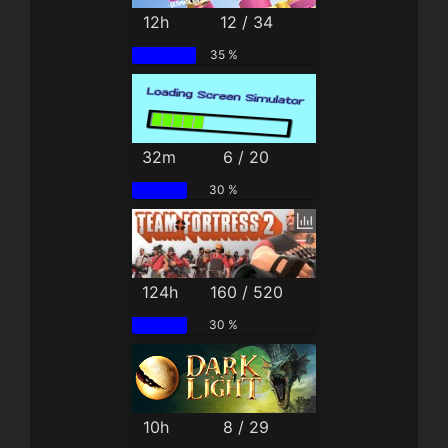
12h
12 / 34
35 %
32m
6 / 20
30 %
124h
160 / 520
30 %
10h
8 / 29