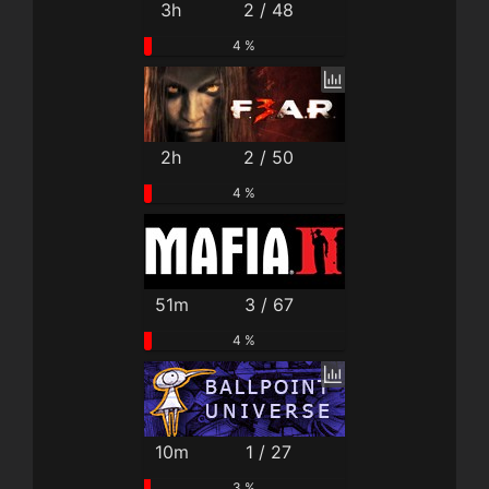
3h
2 / 48
4 %
2h
2 / 50
4 %
51m
3 / 67
4 %
10m
1 / 27
3 %