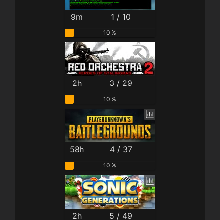
9m
1 / 10
10 %
2h
3 / 29
10 %
58h
4 / 37
10 %
2h
5 / 49