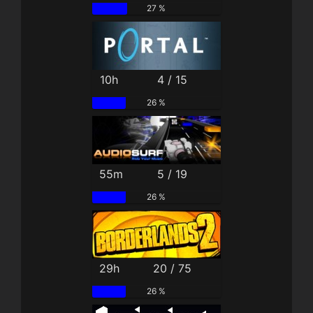
27 %
10h
4 / 15
26 %
55m
5 / 19
26 %
29h
20 / 75
26 %