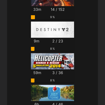
33m
14 / 152
9 %
9m
2 / 23
8 %
59m
3 / 36
8 %
6h
4 / 46