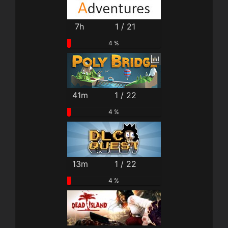
7h
1 / 21
4 %
41m
1 / 22
4 %
13m
1 / 22
4 %