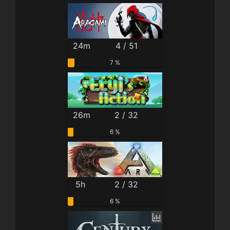
24m
4 / 51
7 %
26m
2 / 32
6 %
5h
2 / 32
6 %