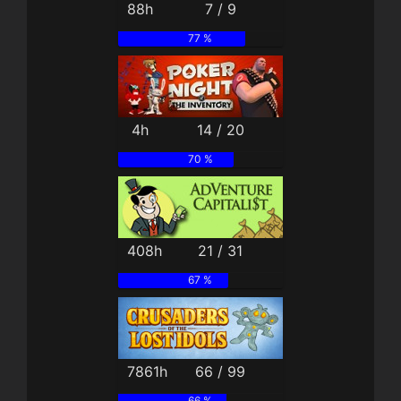
88h
7 / 9
77 %
4h
14 / 20
70 %
408h
21 / 31
67 %
7861h
66 / 99
66 %