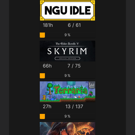
181h
6 / 61
9 %
66h
7 / 75
9 %
27h
13 / 137
9 %