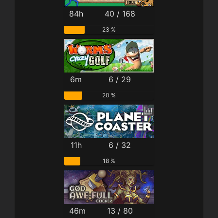
84h
40 / 168
23 %
6m
6 / 29
20 %
11h
6 / 32
18 %
46m
13 / 80