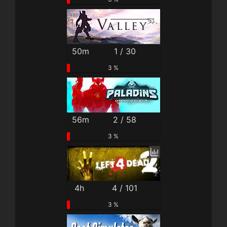
50m
1 / 30
3 %
56m
2 / 58
3 %
4h
4 / 101
3 %