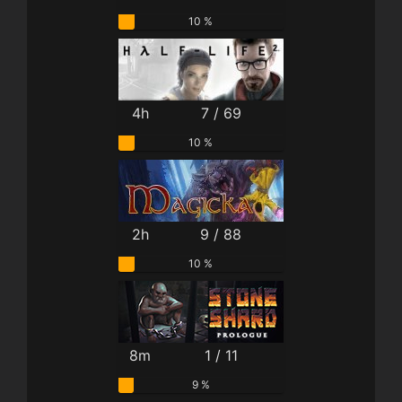
10 %
4h
7 / 69
10 %
2h
9 / 88
10 %
8m
1 / 11
9 %