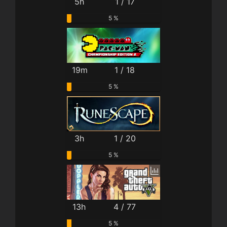
5h
1 / 17
5 %
19m
1 / 18
5 %
3h
1 / 20
5 %
13h
4 / 77
5 %