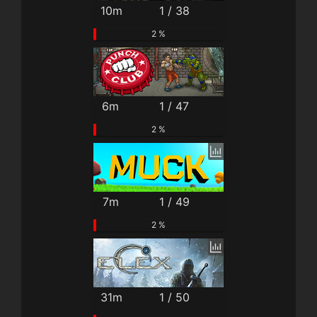
10m
1 / 38
2 %
6m
1 / 47
2 %
7m
1 / 49
2 %
31m
1 / 50