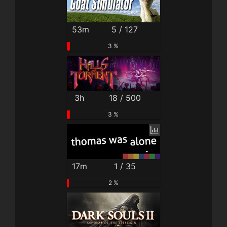
53m
5 / 127
3 %
3h
18 / 500
3 %
17m
1 / 35
2 %