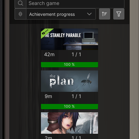
Achievement progress
42m
1 / 1
100 %
9m
1 / 1
100 %
2m
1 / 1