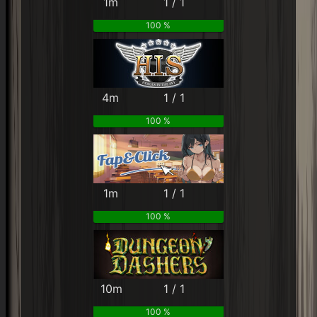
1m
1 / 1
100 %
4m
1 / 1
100 %
1m
1 / 1
100 %
10m
1 / 1
100 %