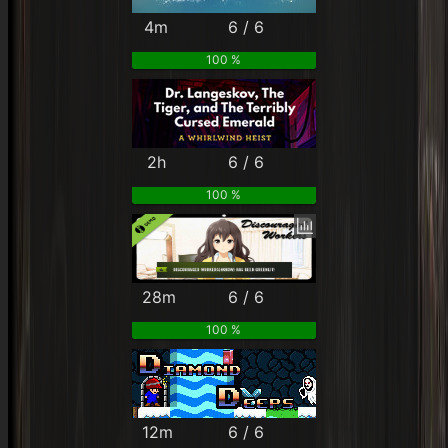
4m
6 / 6
100 %
2h
6 / 6
100 %
28m
6 / 6
100 %
12m
6 / 6