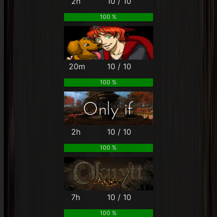
2h
10 / 10
100 %
20m
10 / 10
100 %
2h
10 / 10
100 %
7h
10 / 10
100 %