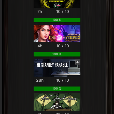
7h
10 / 10
100 %
4h
10 / 10
100 %
28h
10 / 10
100 %