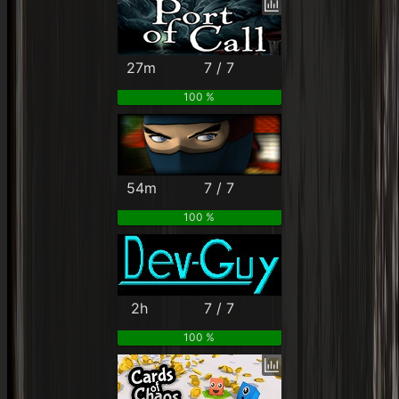
27m
7 / 7
100 %
54m
7 / 7
100 %
2h
7 / 7
100 %