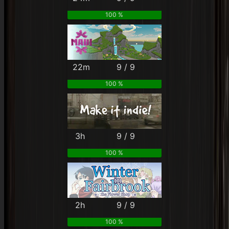
100 %
22m
9 / 9
100 %
3h
9 / 9
100 %
2h
9 / 9
100 %