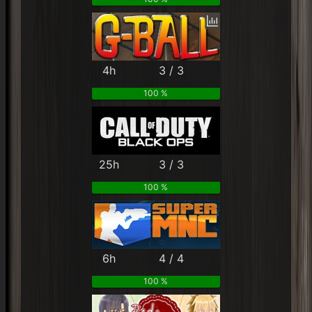
4h
3 / 3
100 %
25h
3 / 3
100 %
6h
4 / 4
100 %