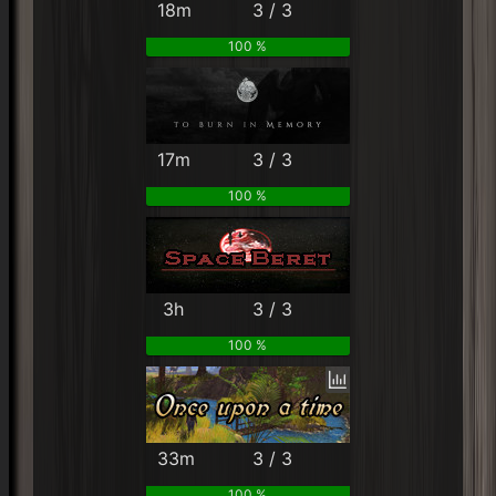
18m
3 / 3
100 %
17m
3 / 3
100 %
3h
3 / 3
100 %
33m
3 / 3
100 %