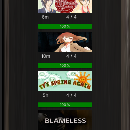
6m
4 / 4
100 %
10m
4 / 4
100 %
5h
4 / 4
100 %