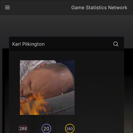
Game Statistics Network
Karl Pilkington
20
288
383