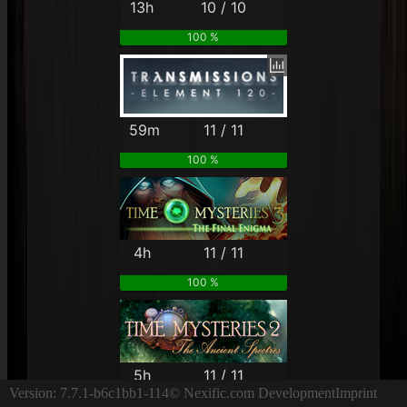
13h
10 / 10
100 %
59m
11 / 11
100 %
4h
11 / 11
100 %
5h
11 / 11
Version: 7.7.1-b6c1bb1-114
© Nexific.com Development
Imprint
100 %