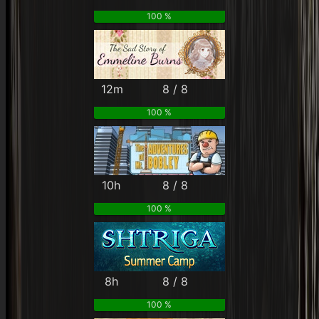
100 %
12m
8 / 8
100 %
10h
8 / 8
100 %
8h
8 / 8
100 %