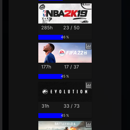
285h
23 / 50
46 %
177h
17 / 37
45 %
31h
33 / 73
45 %