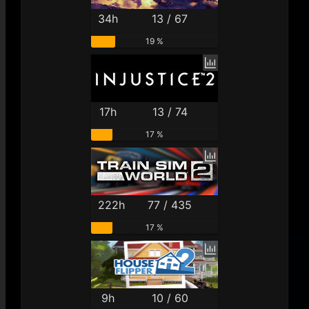
34h
13 / 67
19 %
17h
13 / 74
17 %
222h
77 / 435
17 %
9h
10 / 60