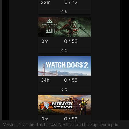
22m
0 / 47
0 %
0m
0 / 53
0 %
34h
0 / 55
0 %
0m
0 / 58
Version: 7.7.1-b6c1bb1-114
© Nexific.com Development
Imprint
0 %