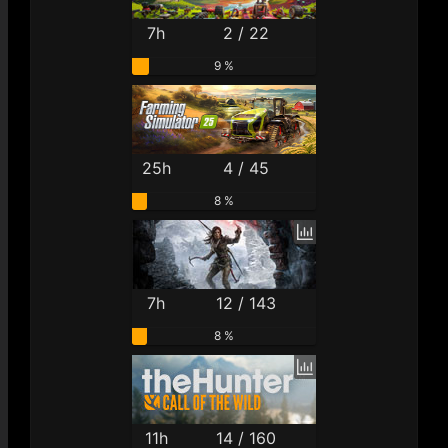
7h
2 / 22
9 %
25h
4 / 45
8 %
7h
12 / 143
8 %
11h
14 / 160