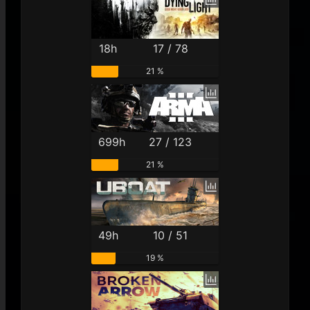
18h
17 / 78
21 %
699h
27 / 123
21 %
49h
10 / 51
19 %