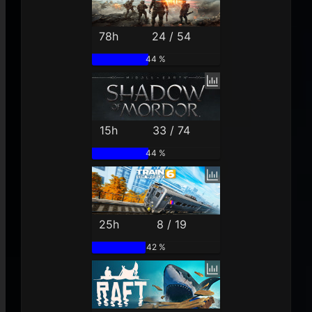
78h
24 / 54
44 %
15h
33 / 74
44 %
25h
8 / 19
42 %