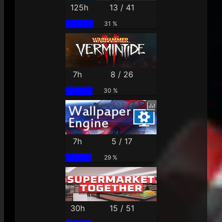
125h
13 / 41
31 %
7h
8 / 26
30 %
7h
5 / 17
29 %
30h
15 / 51