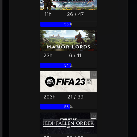
11h
26 / 47
55 %
23h
6 / 11
54 %
203h
21 / 39
53 %