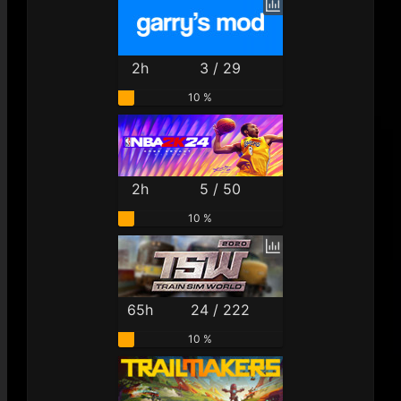
2h
3 / 29
10 %
2h
5 / 50
10 %
65h
24 / 222
10 %