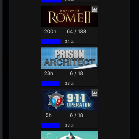
200h
64 / 188
34 %
23h
6 / 18
33 %
5h
6 / 18
33 %