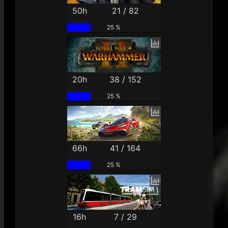
50h
21 / 82
25 %
20h
38 / 152
25 %
66h
41 / 164
25 %
16h
7 / 29