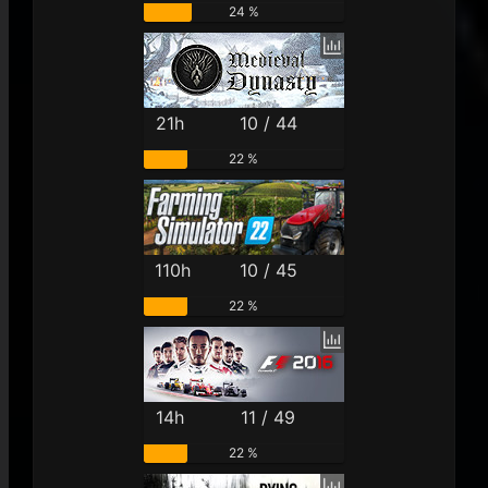
24 %
21h
10 / 44
22 %
110h
10 / 45
22 %
14h
11 / 49
22 %