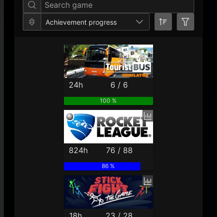
Achievement progress
24h
6 / 6
100 %
824h
76 / 88
86 %
18h
23 / 28