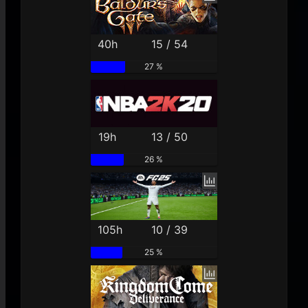
40h
15 / 54
27 %
19h
13 / 50
26 %
105h
10 / 39
25 %