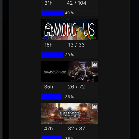
31h
42 / 104
40 %
16h
13 / 33
39 %
35h
26 / 72
36 %
47h
32 / 87
36 %