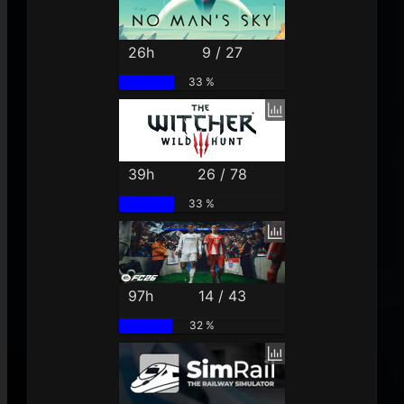
26h
9 / 27
33 %
39h
26 / 78
33 %
97h
14 / 43
32 %