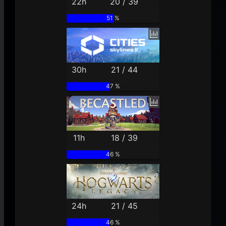
22h
20 / 39
51 %
30h
21 / 44
47 %
11h
18 / 39
46 %
24h
21 / 45
46 %