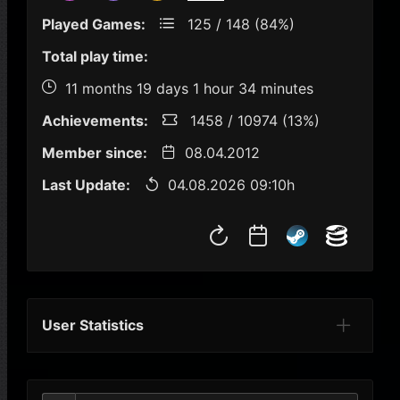
Played Games:
125 / 148 (84%)
Total play time:
11 months 19 days 1 hour 34 minutes
Achievements:
1458 / 10974 (13%)
Member since:
08.04.2012
Last Update:
04.08.2026 09:10h
User Statistics
Per Year
Last Year
Last Month
Per M