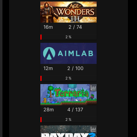
16m
2 / 74
2 %
12m
2 / 100
2 %
28m
4 / 137
2 %