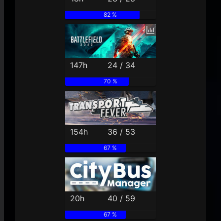
82 %
147h
24 / 34
70 %
154h
36 / 53
67 %
20h
40 / 59
67 %