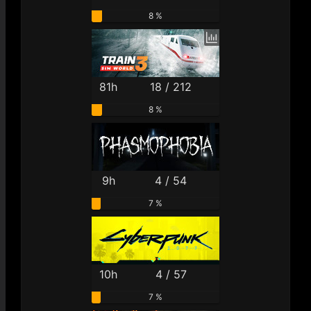
8 %
81h
18 / 212
8 %
9h
4 / 54
7 %
10h
4 / 57
7 %