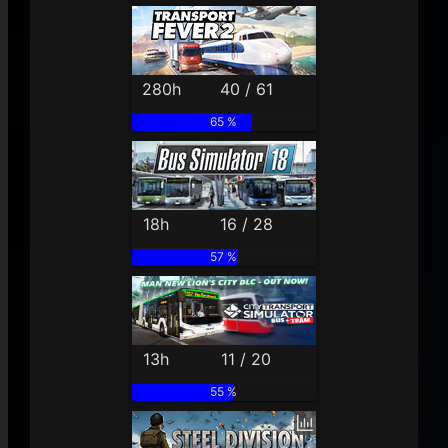
280h
40 / 61
65 %
18h
16 / 28
57 %
13h
11 / 20
55 %