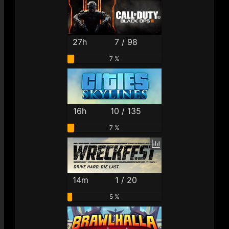
27h
7 / 98
7 %
16h
10 / 135
7 %
14m
1 / 20
5 %