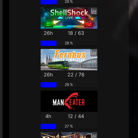
29 %
26h
18 / 63
28 %
26h
22 / 78
28 %
4h
12 / 44
27 %