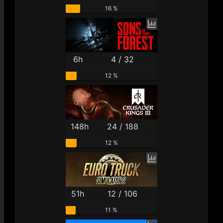
16 %
6h
4 / 32
12 %
148h
24 / 188
12 %
51h
12 / 106
11 %