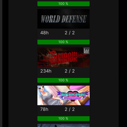
100 %
48h
2 / 2
100 %
234h
2 / 2
100 %
78h
2 / 2
100 %