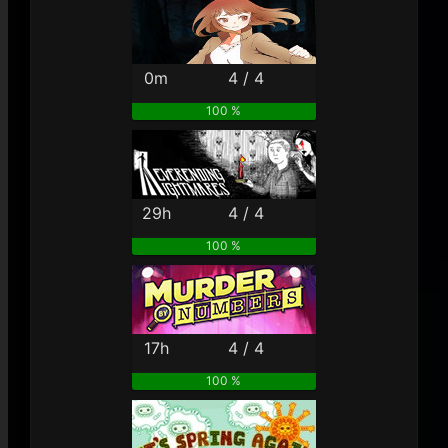
0m
4 / 4
100 %
29h
4 / 4
100 %
17h
4 / 4
100 %