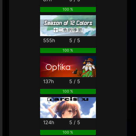
100 %
555h
5 / 5
100 %
137h
5 / 5
100 %
124h
5 / 5
100 %