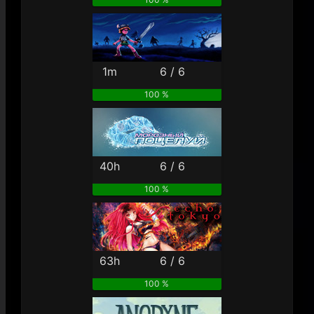
1m
6 / 6
100 %
40h
6 / 6
100 %
63h
6 / 6
100 %