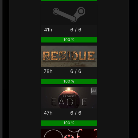
41h
6 / 6
100 %
78h
6 / 6
100 %
47h
6 / 6
100 %