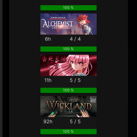
100 %
6h
4 / 4
100 %
11h
5 / 5
100 %
92h
5 / 5
100 %