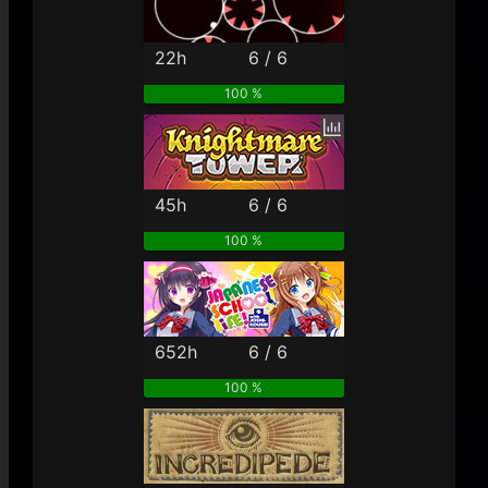
22h
6 / 6
100 %
45h
6 / 6
100 %
652h
6 / 6
100 %