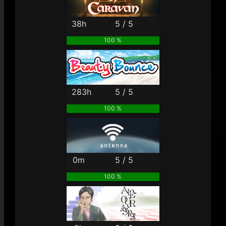
38h
5 / 5
100 %
283h
5 / 5
100 %
0m
5 / 5
100 %