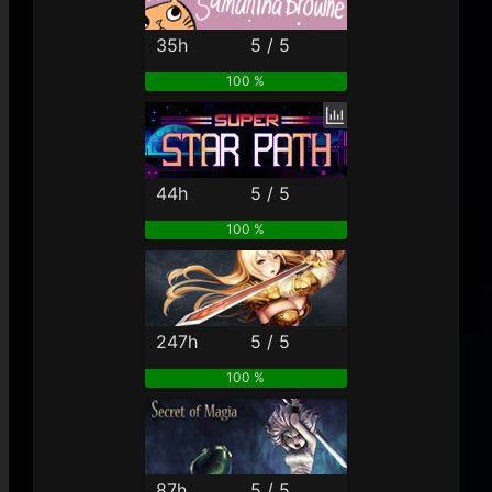
35h
5 / 5
100 %
44h
5 / 5
100 %
247h
5 / 5
100 %
87h
5 / 5