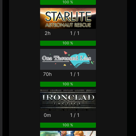
100 %
2h
1 / 1
100 %
70h
1 / 1
100 %
0m
1 / 1
100 %