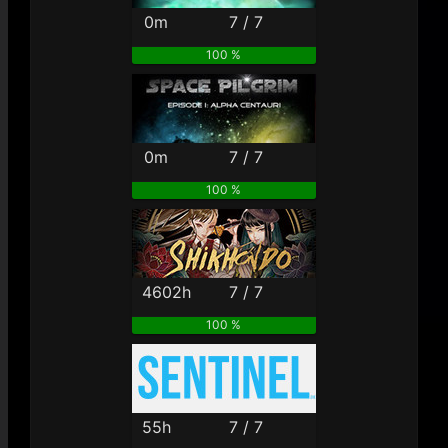
0m
7 / 7
100 %
0m
7 / 7
100 %
4602h
7 / 7
100 %
55h
7 / 7