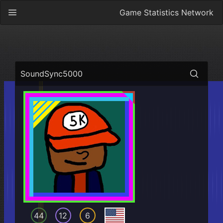
Game Statistics Network
SoundSync5000
44
12
6