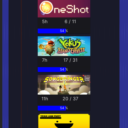
5h
6 / 11
54 %
7h
17 / 31
54 %
11h
20 / 37
54 %