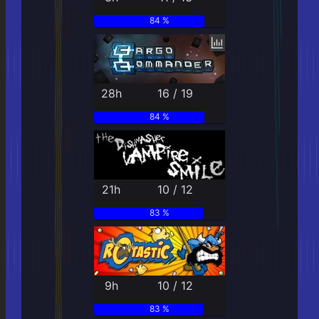
84 %
28h
16 / 19
84 %
21h
10 / 12
83 %
9h
10 / 12
83 %