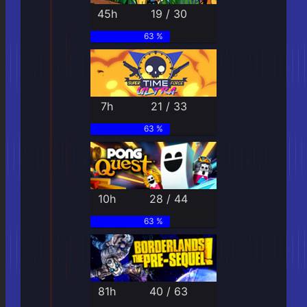
45h
19 / 30
63 %
7h
21 / 33
63 %
10h
28 / 44
63 %
81h
40 / 63