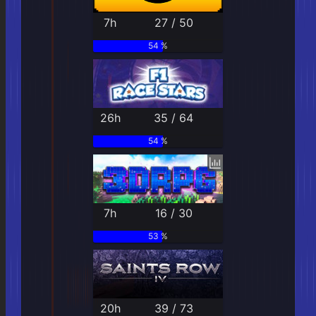
7h
27 / 50
54 %
26h
35 / 64
54 %
7h
16 / 30
53 %
20h
39 / 73