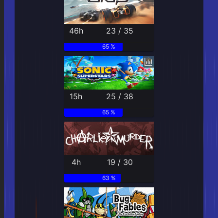
46h
23 / 35
65 %
15h
25 / 38
65 %
4h
19 / 30
63 %