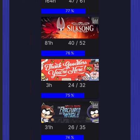
164h
47 / 61
77 %
81h
40 / 52
76 %
3h
24 / 32
75 %
31h
26 / 35
74 %