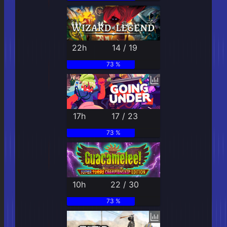
22h
14 / 19
73 %
17h
17 / 23
73 %
10h
22 / 30
73 %