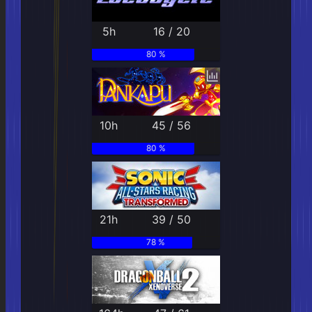
5h
16 / 20
80 %
10h
45 / 56
80 %
21h
39 / 50
78 %