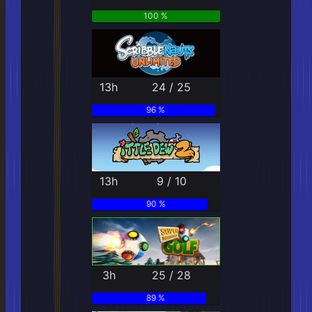
100 %
13h
24 / 25
96 %
13h
9 / 10
90 %
3h
25 / 28
89 %