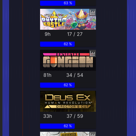
63 %
9h
17 / 27
62 %
81h
34 / 54
62 %
33h
37 / 59
62 %