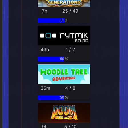
7h
25 / 49
51 %
43h
1 / 2
50 %
36m
4 / 8
50 %
9h
5 / 10