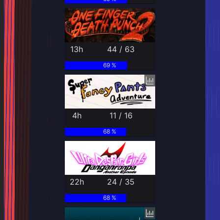
13h
44 / 63
69 %
4h
11 / 16
68 %
22h
24 / 35
68 %