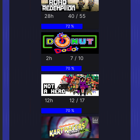
28h
40 / 55
72 %
2h
7 / 10
70 %
12h
12 / 17
70 %