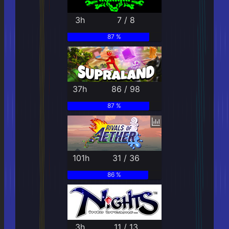
3h
7 / 8
87 %
37h
86 / 98
87 %
101h
31 / 36
86 %
3h
11 / 13