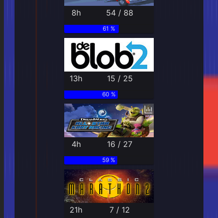
8h
54 / 88
61 %
13h
15 / 25
60 %
4h
16 / 27
59 %
21h
7 / 12