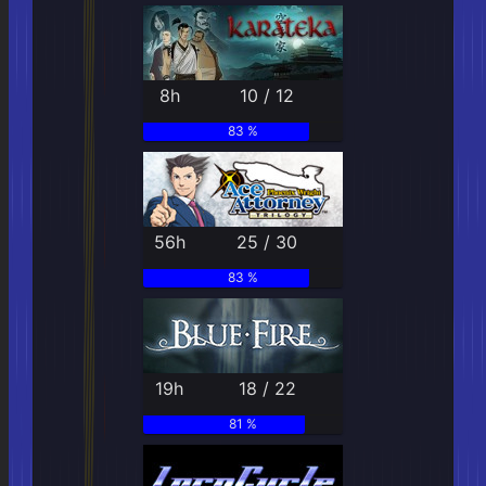
8h
10 / 12
83 %
56h
25 / 30
83 %
19h
18 / 22
81 %