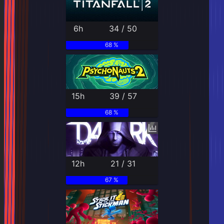
6h
34 / 50
68 %
15h
39 / 57
68 %
12h
21 / 31
67 %