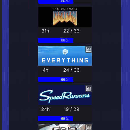
66 %
31h
22 / 33
66 %
4h
24 / 36
66 %
24h
19 / 29
65 %