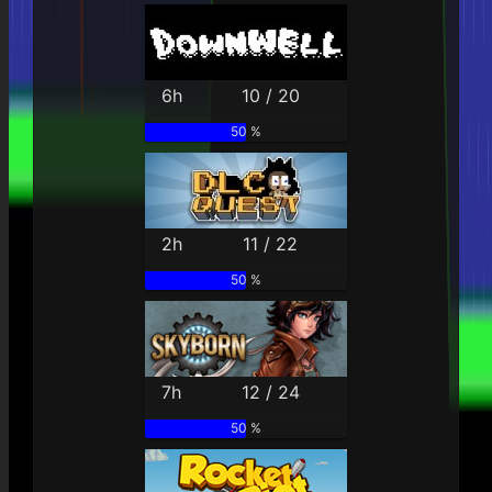
6h
10 / 20
50 %
2h
11 / 22
50 %
7h
12 / 24
50 %