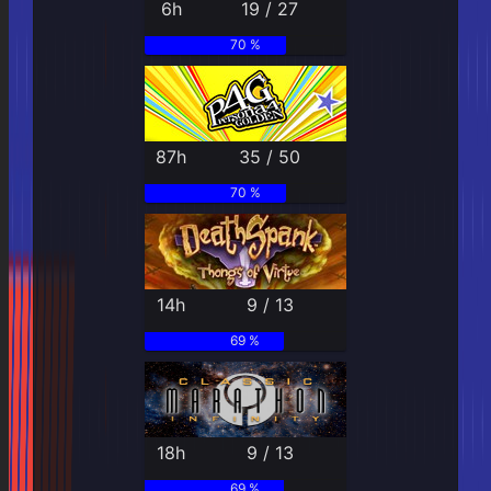
6h
19 / 27
70 %
87h
35 / 50
70 %
14h
9 / 13
69 %
18h
9 / 13
69 %