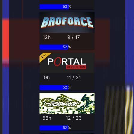
53 %
12h
9 / 17
52 %
9h
11 / 21
52 %
58h
12 / 23
52 %