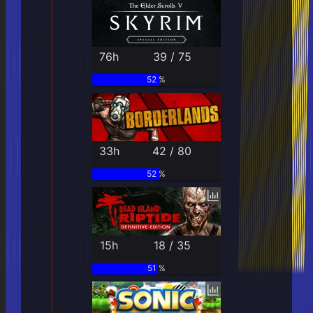
76h
39 / 75
52 %
33h
42 / 80
52 %
15h
18 / 35
51 %