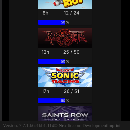
8h
12 / 24
50 %
13h
25 / 50
50 %
17h
26 / 51
50 %
Version: 7.7.1-b6c1bb1-114
© Nexific.com Development
Imprint