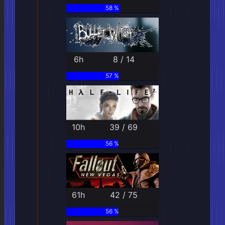
58 %
6h
8 / 14
57 %
10h
39 / 69
56 %
61h
42 / 75
56 %