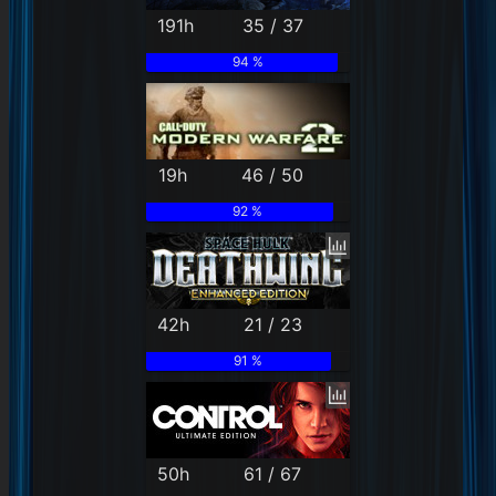
191h
35 / 37
94 %
19h
46 / 50
92 %
42h
21 / 23
91 %
50h
61 / 67