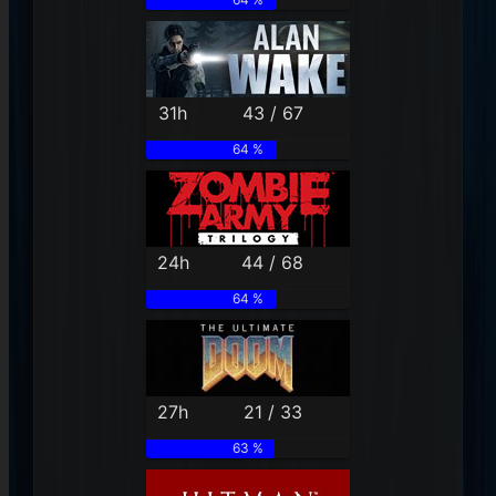
31h
43 / 67
64 %
24h
44 / 68
64 %
27h
21 / 33
63 %