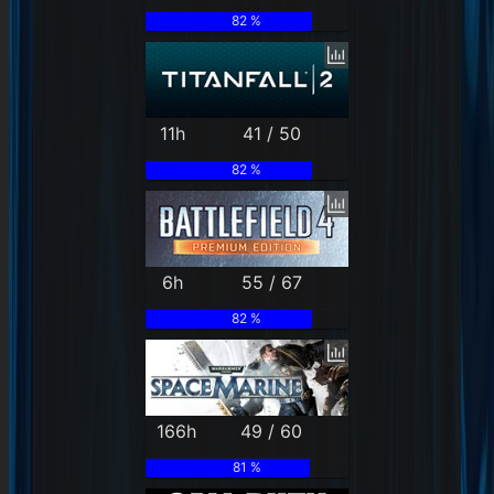
82 %
11h
41 / 50
82 %
6h
55 / 67
82 %
166h
49 / 60
81 %