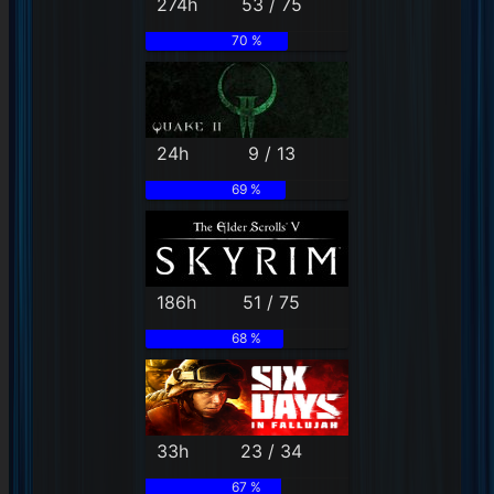
274h
53 / 75
70 %
24h
9 / 13
69 %
186h
51 / 75
68 %
33h
23 / 34
67 %