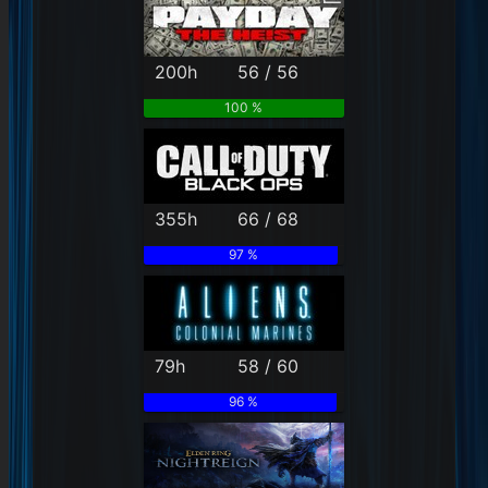
200h
56 / 56
100 %
355h
66 / 68
97 %
79h
58 / 60
96 %