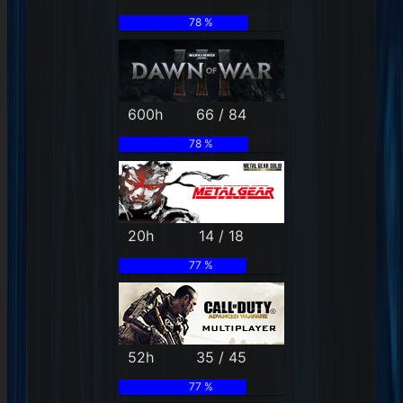
78 %
600h
66 / 84
78 %
20h
14 / 18
77 %
52h
35 / 45
77 %