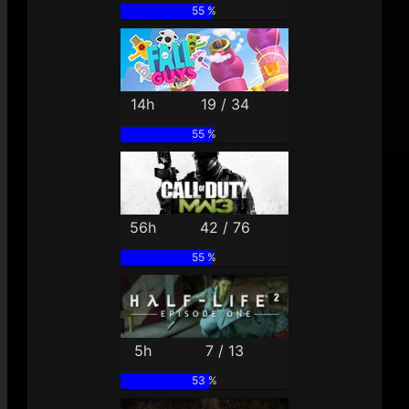
55 %
14h
19 / 34
55 %
56h
42 / 76
55 %
5h
7 / 13
53 %