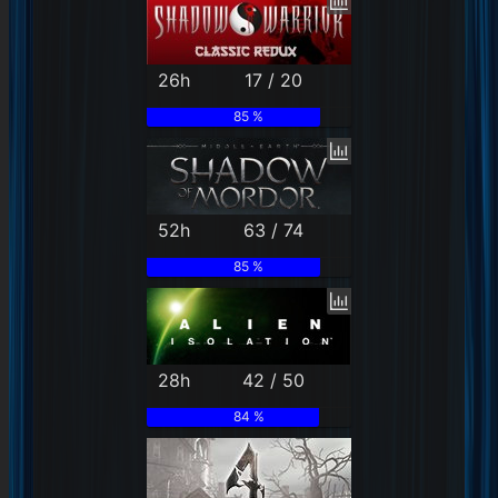
26h
17 / 20
85 %
52h
63 / 74
85 %
28h
42 / 50
84 %