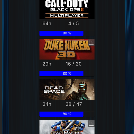
64h
4 / 5
80 %
29h
16 / 20
80 %
34h
38 / 47
80 %