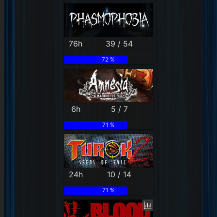
76h
39 / 54
72 %
6h
5 / 7
71 %
24h
10 / 14
71 %