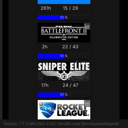
261h
15 / 29
51 %
2h
22 / 43
51 %
17h
24 / 47
51 %
43h
45 / 88
Version: 7.7.1-b6c1bb1-114
© Nexific.com Development
Imprint