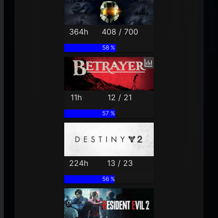
364h
408 / 700
58 %
11h
12 / 21
57 %
224h
13 / 23
56 %