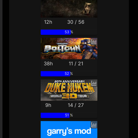
12h
30 / 56
53 %
38h
11 / 21
52 %
9h
14 / 27
51 %