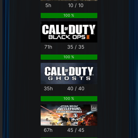
5h
10 / 10
100 %
71h
35 / 35
100 %
35h
40 / 40
100 %
67h
45 / 45