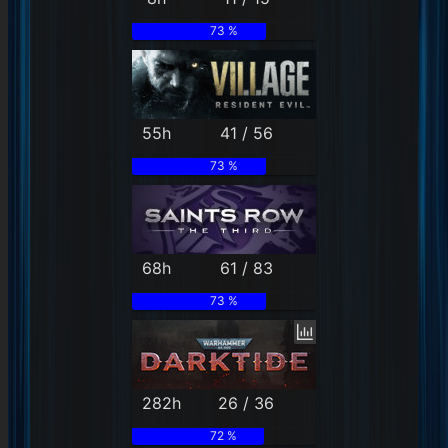
73 %
55h
41 / 56
73 %
68h
61 / 83
73 %
282h
26 / 36
72 %