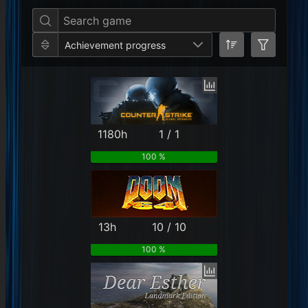
Achievement progress
1180h
1 / 1
100 %
13h
10 / 10
100 %