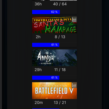
36h
40 / 64
62 %
2h
8 / 13
61 %
29h
11 / 18
61 %
20m
13 / 21