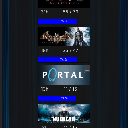
31h
55 / 73
75 %
18h
35 / 47
74 %
13h
11 / 15
73 %
8h
11 / 15