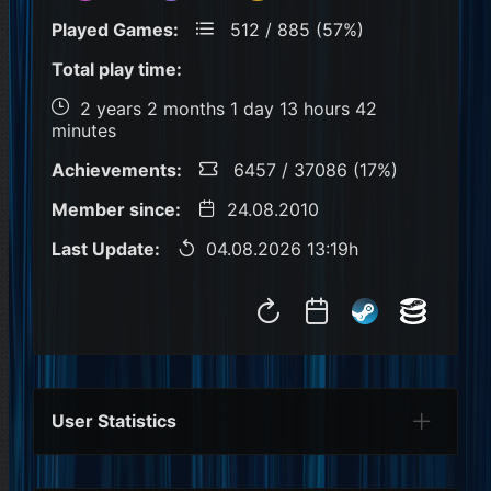
Played Games:
512 / 885 (57%)
Total play time:
2 years 2 months 1 day 13 hours 42
minutes
Achievements:
6457 / 37086 (17%)
Member since:
24.08.2010
Last Update:
04.08.2026 13:19h
User Statistics
Per Year
Last Year
Last Month
Per M