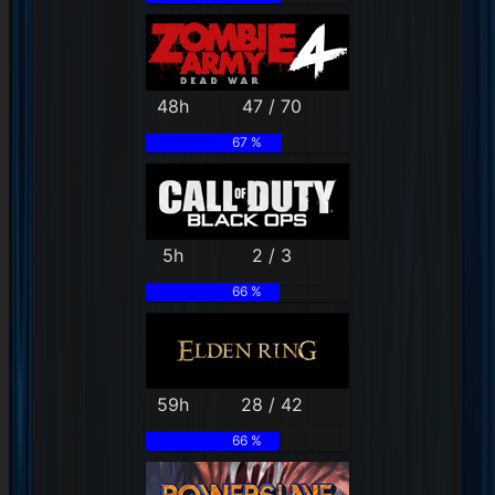
48h
47 / 70
67 %
5h
2 / 3
66 %
59h
28 / 42
66 %