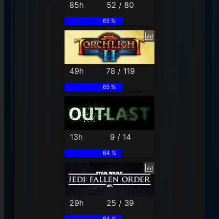
85h
52 / 80
65 %
49h
78 / 119
65 %
13h
9 / 14
64 %
29h
25 / 39
64 %