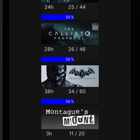
24h
25 / 44
56 %
28h
26 / 46
56 %
38h
34 / 60
56 %
3h
11 / 20