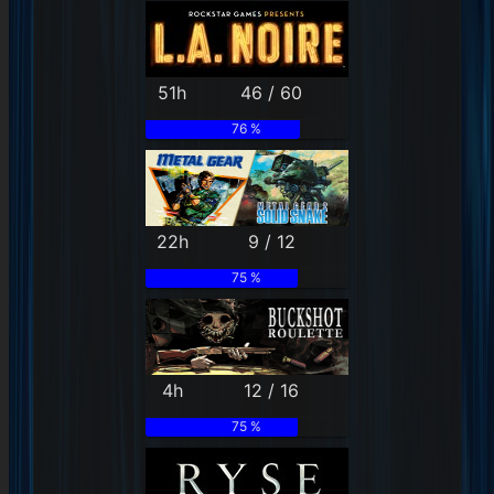
51h
46 / 60
76 %
22h
9 / 12
75 %
4h
12 / 16
75 %