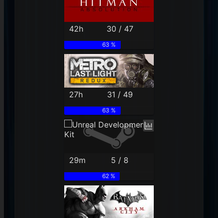
42h
30 / 47
63 %
27h
31 / 49
63 %
29m
5 / 8
62 %