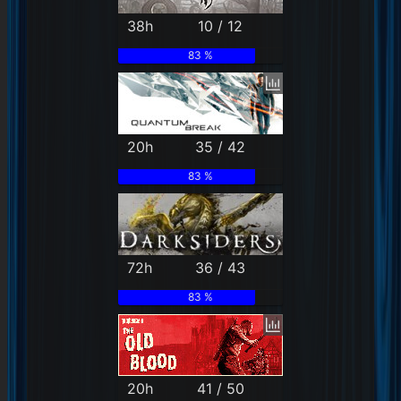
38h
10 / 12
83 %
20h
35 / 42
83 %
72h
36 / 43
83 %
20h
41 / 50