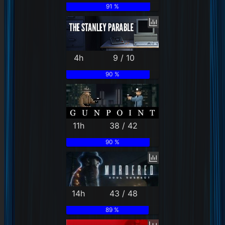
91 %
4h
9 / 10
90 %
11h
38 / 42
90 %
14h
43 / 48
89 %