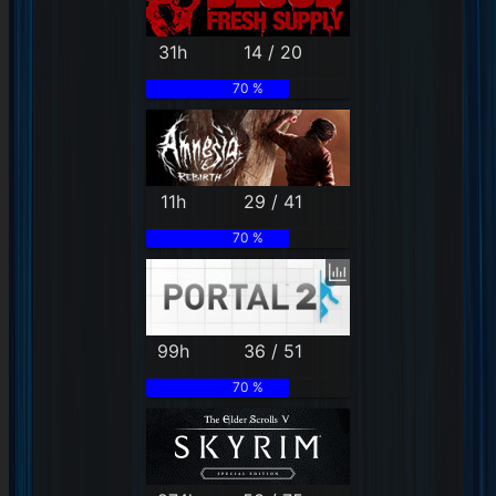
31h
14 / 20
70 %
11h
29 / 41
70 %
99h
36 / 51
70 %