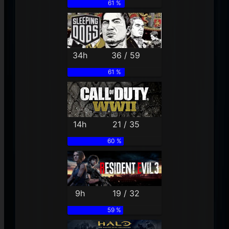
61 %
34h
36 / 59
61 %
14h
21 / 35
60 %
9h
19 / 32
59 %