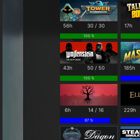
56h
30 / 30
17h
100 %
43h
50 / 50
185h
100 %
6h
14 / 16
229h
87 %