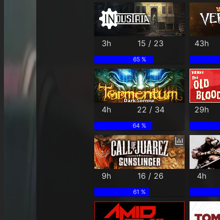
3h
15 / 23
43h
65 %
4h
22 / 34
29h
64 %
9h
16 / 26
4h
61 %