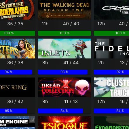
35 / 35
11h
40 / 40
12h
40 /
100 %
100 %
100 %
36 / 38
8h
41 / 44
2h
13 /
94 %
93 %
92 %
36 / 42
8h
11 / 13
12h
16 /
85 %
84 %
84 %