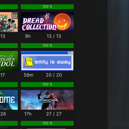
100 %
 13
9h
13 / 13
100 %
 17
58m
20 / 20
100 %
 26
17h
27 / 27
100 %