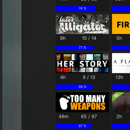
74 %
9h
10 / 14
5h
71 %
4h
9 / 13
13h
69 %
49m
65 / 97
2h
67 %