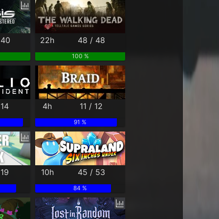
 40
22h
48 / 48
100 %
 14
4h
11 / 12
91 %
 19
10h
45 / 53
84 %