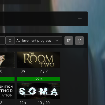
Categories
Achievement progress
 6
3h
7 / 7
100 %
 8
12h
10 / 10