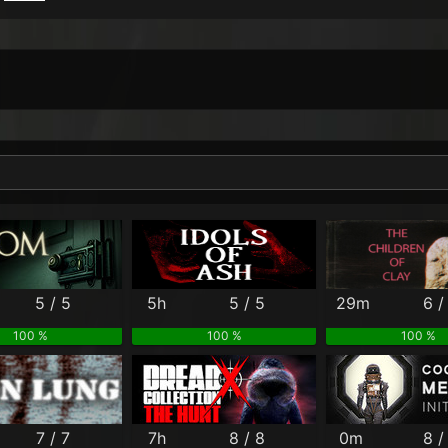
Per Month
Per Weekday
Per Hour
Genres
5 / 5
5h
5 / 5
29m
6 /
100 %
100 %
100 %
7 / 7
7h
8 / 8
0m
8 /