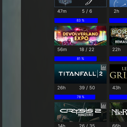
47m
5 / 6
2h
83 %
56m
18 / 22
22h
81 %
26h
39 / 50
43h
78 %
14h
26 / 35
66h