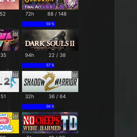
 52
72h
88 / 148
59 %
 35
94h
22 / 38
57 %
 51
32h
36 / 64
56 %