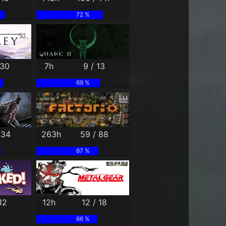
72 %
 30
7h
9 / 13
69 %
 34
263h
59 / 88
67 %
12
12h
12 / 18
66 %