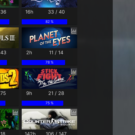
 36
16h
33 / 40
82 %
 43
2h
11 / 14
78 %
 75
9h
21 / 28
75 %
 18
142h
106 / 147