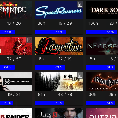
17 / 26
36h
19 / 29
166h
27 /
65 %
65 %
65 %
32 / 50
6h
12 / 19
5h
8 / 
64 %
63 %
61 %
19 / 31
81h
48 / 78
36h
69 / 
61 %
61 %
61 %