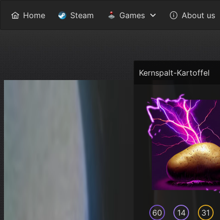
Home
Steam
Games
About us
Kernspalt-Kartoffel
60
14
31