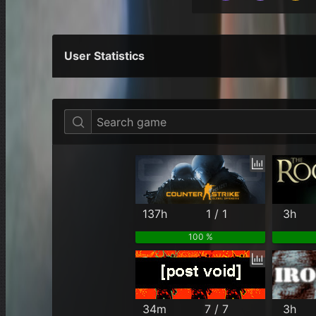
User Statistics
Per Year
Last Year
Last Month
137h
1 / 1
3h
100 %
34m
7 / 7
3h