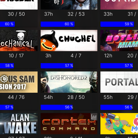
30 / 50
37h
32 / 53
33h
31 /
60 %
60 %
59 %
10 / 17
3h
4 / 7
12h
20 /
58 %
57 %
57 %
44 / 76
54h
28 / 50
55h
29 /
57 %
56 %
56 %