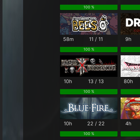
100 %
58m
11 / 11
9h
100 %
10h
13 / 13
80h
100 %
10h
22 / 22
4h
100 %