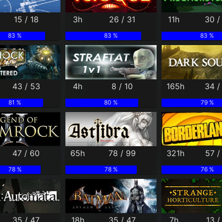
15 / 18
3h
26 / 31
11h
30 /
83 %
83 %
83 %
43 / 53
4h
8 / 10
165h
34 /
81 %
80 %
79 %
47 / 60
65h
78 / 99
321h
57 /
78 %
78 %
76 %
35 / 47
18h
35 / 47
7h
13 /