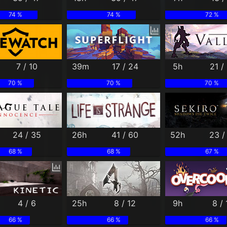
74 %
74 %
72 %
7 / 10
39m
17 / 24
5h
21 /
70 %
70 %
70 %
24 / 35
26h
41 / 60
52h
23 /
68 %
68 %
67 %
4 / 6
25h
8 / 12
9h
8 / 
66 %
66 %
66 %