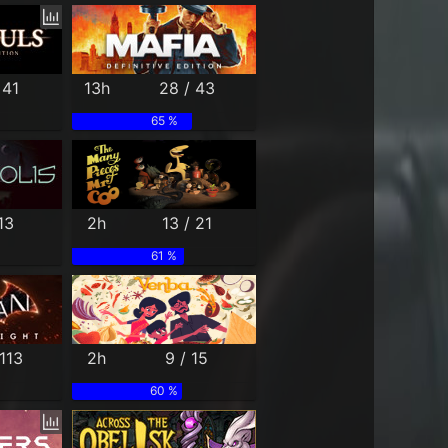
 41
13h
28 / 43
65 %
13
2h
13 / 21
61 %
113
2h
9 / 15
60 %