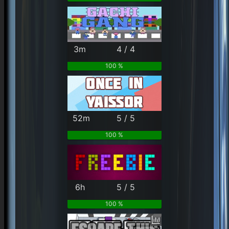
3m
4 / 4
100 %
52m
5 / 5
100 %
6h
5 / 5
100 %