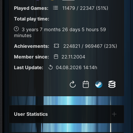
Played Games:
11479 / 22347 (51%)
Total play time:
3 years 7 months 26 days 5 hours 59
minutes
Achievements:
224821 / 969467 (23%)
Member since:
22.11.2004
Last Update:
04.08.2026 14:14h
User Statistics
Per Year
Last Year
Last Month
Per M