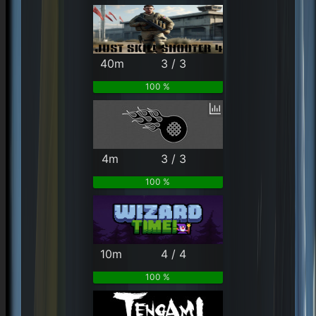
40m
3 / 3
100 %
4m
3 / 3
100 %
10m
4 / 4
100 %