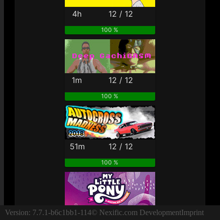
4h
12 / 12
100 %
1m
12 / 12
100 %
51m
12 / 12
100 %
4h
13 / 13
Version: 7.7.1-b6c1bb1-114
© Nexific.com Development
Imprint