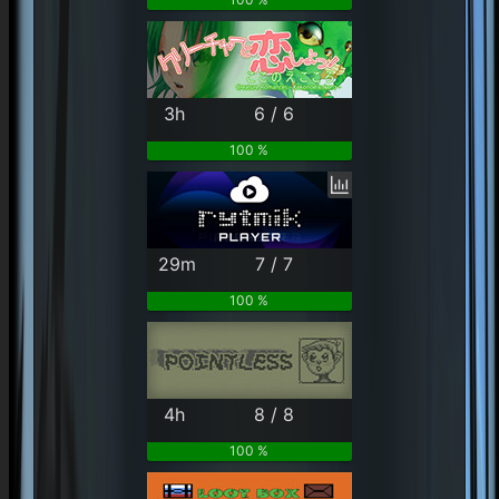
3h
6 / 6
100 %
29m
7 / 7
100 %
4h
8 / 8
100 %