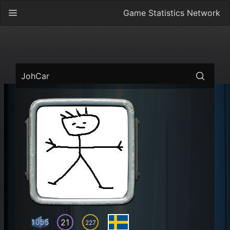
Game Statistics Network
JohCar
21
1055
227