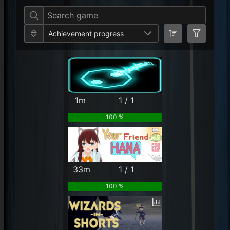
Achievement progress
1m
1 / 1
100 %
33m
1 / 1
100 %