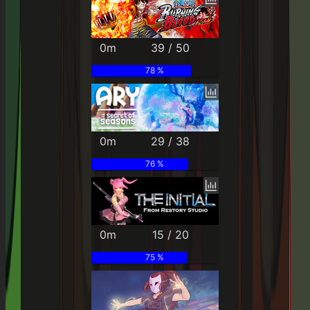
0m
39 / 50
78 %
0m
29 / 38
76 %
0m
15 / 20
75 %