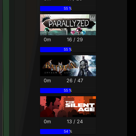
55 %
0m
16 / 29
55 %
0m
26 / 47
55 %
0m
13 / 24
54 %