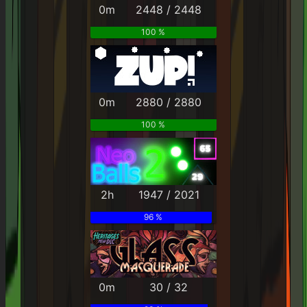
0m
2448 / 2448
100 %
0m
2880 / 2880
100 %
2h
1947 / 2021
96 %
0m
30 / 32