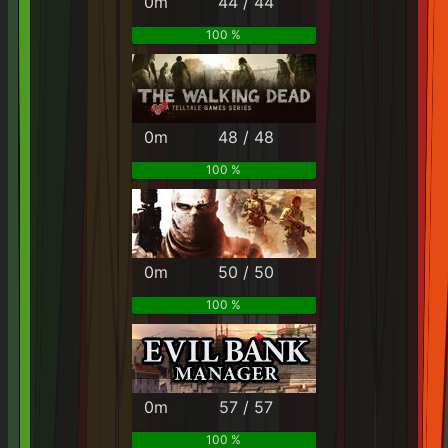
0m
44 / 44
100 %
0m
48 / 48
100 %
0m
50 / 50
100 %
0m
57 / 57
100 %