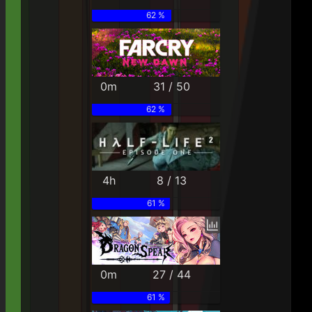
62 %
0m
31 / 50
62 %
4h
8 / 13
61 %
0m
27 / 44
61 %