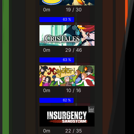
0m
19 / 30
63 %
0m
29 / 46
63 %
0m
10 / 16
62 %
0m
22 / 35