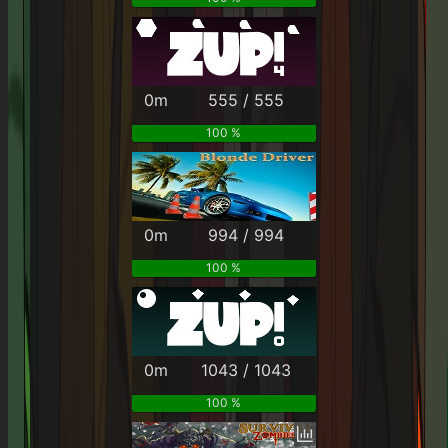
0m
555 / 555
100 %
0m
994 / 994
100 %
0m
1043 / 1043
100 %