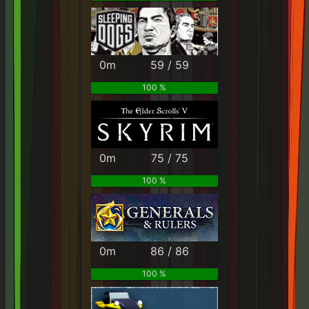
0m
59 / 59
100 %
0m
75 / 75
100 %
0m
86 / 86
100 %