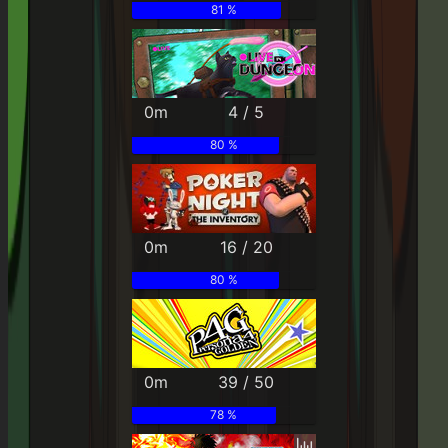
81 %
0m
4 / 5
80 %
0m
16 / 20
80 %
0m
39 / 50
78 %