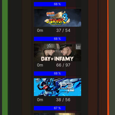
68 %
0m
37 / 54
68 %
0m
66 / 97
68 %
0m
38 / 56
67 %