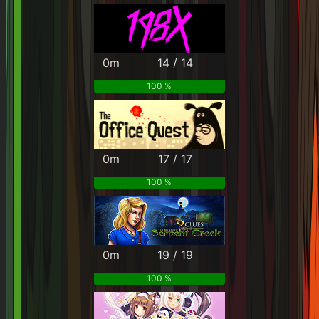
0m
14 / 14
100 %
0m
17 / 17
100 %
0m
19 / 19
100 %