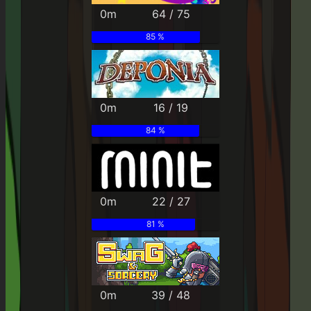
0m
64 / 75
85 %
0m
16 / 19
84 %
0m
22 / 27
81 %
0m
39 / 48