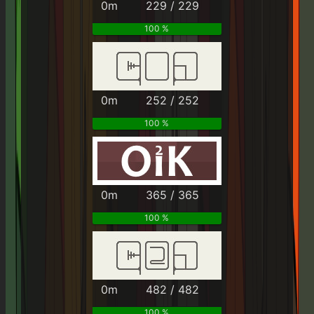
0m
229 / 229
100 %
0m
252 / 252
100 %
0m
365 / 365
100 %
0m
482 / 482
100 %