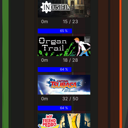
0m
15 / 23
65 %
0m
18 / 28
64 %
0m
32 / 50
64 %