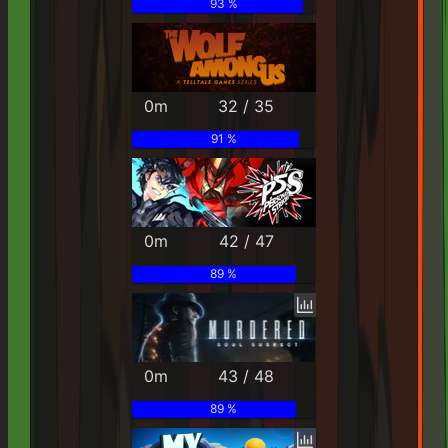
93 %
0m
32 / 35
91 %
0m
42 / 47
89 %
0m
43 / 48
89 %