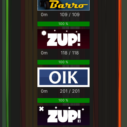
0m
109 / 109
100 %
0m
118 / 118
100 %
0m
201 / 201
100 %