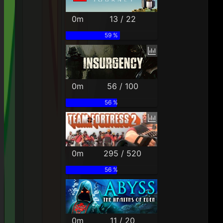
0m
13 / 22
59 %
0m
56 / 100
56 %
0m
295 / 520
56 %
0m
11 / 20