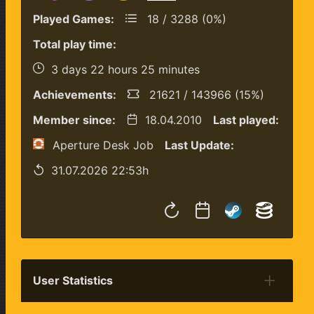
Played Games:
18 / 3288 (0%)
Total play time:
3 days 22 hours 25 minutes
Achievements:
21621 / 143966 (15%)
Member since:
18.04.2010
Last played:
Aperture Desk Job
Last Update:
31.07.2026 22:53h
User Statistics