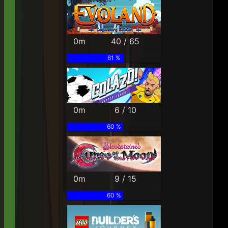
0m
40 / 65
61 %
0m
6 / 10
60 %
0m
9 / 15
60 %