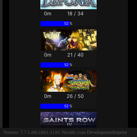
0m
18 / 34
52 %
0m
21 / 40
52 %
0m
26 / 50
52 %
Version: 7.7.1-b6c1bb1-114
© Nexific.com Development
Imprint