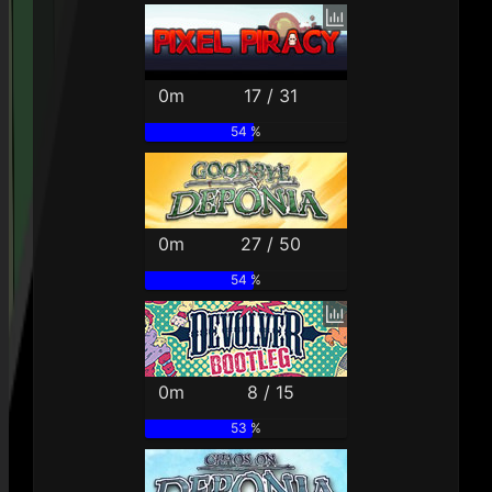
0m
17 / 31
54 %
0m
27 / 50
54 %
0m
8 / 15
53 %