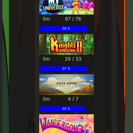
0m
67 / 76
88 %
0m
29 / 33
87 %
0m
6 / 7
85 %