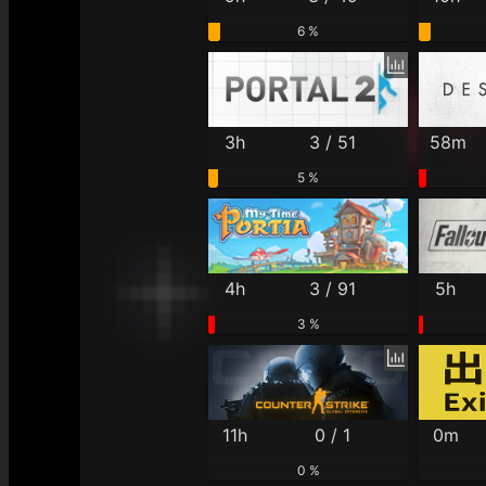
6 %
3h
3 / 51
58m
5 %
4h
3 / 91
5h
3 %
11h
0 / 1
0m
0 %