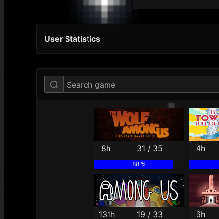
User Statistics
Per Year
Last Year
Last Month
8h
31 / 35
4h
88 %
131h
19 / 33
6h