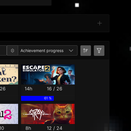
Categories
Achievement progress
 26
14h
16 / 26
61 %
10
8h
12 / 24