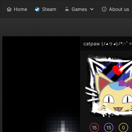
Home
Steam
Games
About us
catpaw (ﾉ◕ヮ◕)ﾉ*:･ﾟ
15
15
0