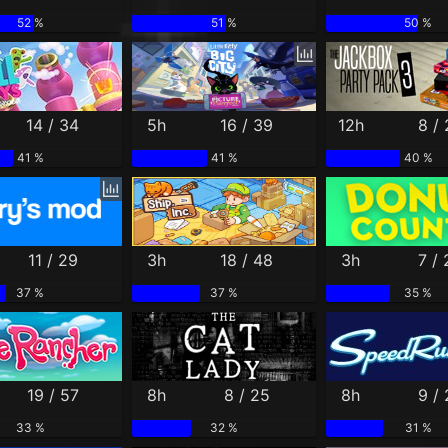
52 %
51 %
50 %
14 / 34
5h
16 / 39
12h
8 /
41 %
41 %
40 %
11 / 29
3h
18 / 48
3h
7 / 
37 %
37 %
35 %
19 / 57
8h
8 / 25
8h
9 /
33 %
32 %
31 %