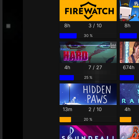
8h
3 / 10
8h
30 %
4h
7 / 27
674h
25 %
13m
2 / 10
4h
20 %