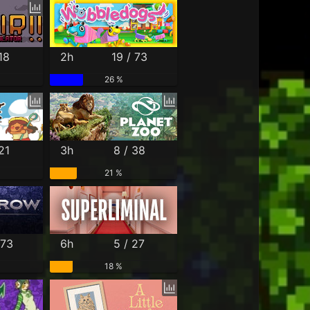
18
2h
19 / 73
26 %
21
3h
8 / 38
21 %
 73
6h
5 / 27
18 %