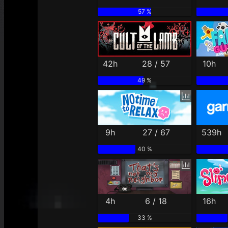
57 %
42h
28 / 57
10h
49 %
9h
27 / 67
539h
40 %
4h
6 / 18
16h
33 %