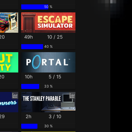
50 %
 20
49h
10 / 25
40 %
20
10h
5 / 15
33 %
 29
2h
3 / 10
30 %