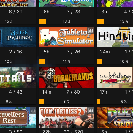
6 / 39
6h
3 / 23
3h
4 /
15 %
13 %
13 %
2 / 16
5h
3 / 26
24m
1 / 
12 %
11 %
10 %
4 / 43
14m
7 / 80
17m
1 / 
9 %
8 %
6 %
3 / 50
22h
33 / 520
5h
1 / 