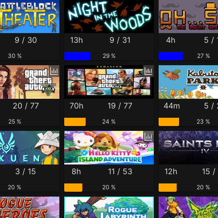
9 / 30
13h
9 / 31
4h
5 / 
30 %
29 %
27 %
20 / 77
70h
19 / 77
44m
5 / 
25 %
24 %
23 %
3 / 15
8h
11 / 53
12h
15 /
20 %
20 %
20 %