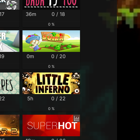
17
36m
0 / 18
0 %
19
0m
0 / 20
0 %
 22
5h
0 / 22
0 %