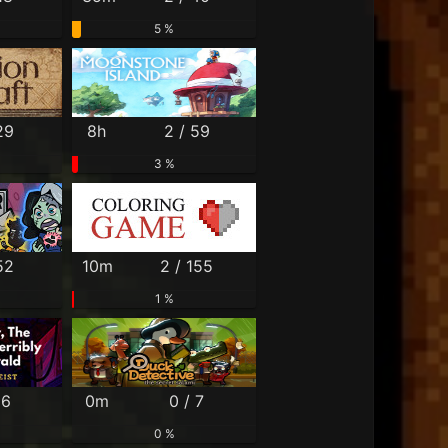
5 %
29
8h
2 / 59
3 %
52
10m
2 / 155
1 %
 6
0m
0 / 7
0 %