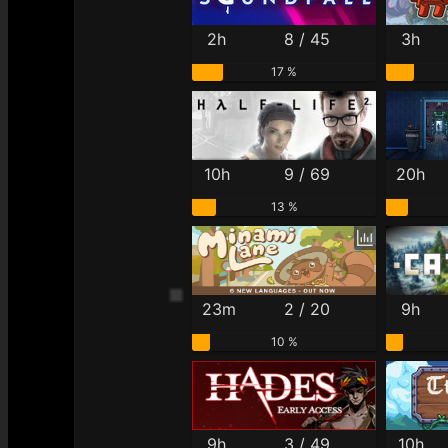
2h
8 / 45
3h
17 %
10h
9 / 69
20h
13 %
23m
2 / 20
9h
10 %
9h
3 / 49
10h