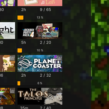
 30
2h
9 / 65
13 %
10
5h
2 / 20
10 %
16
2h
2 / 32
6 %
18
35m
2 / 40