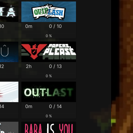
10
0m
0 / 10
0 %
12
2h
0 / 13
0 %
14
0m
0 / 14
0 %