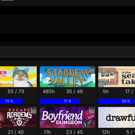
Per Month
Per Weekday
Per Hour
Genres
55 / 73
485h
35 / 49
5h
17 /
75 %
71 %
65 %
21 / 40
11h
23 / 45
12h
5 / 