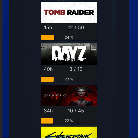
15h
12 / 50
24 %
40h
3 / 13
23 %
34h
10 / 45
22 %