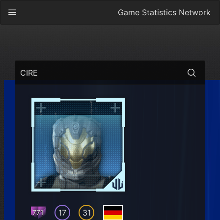
Game Statistics Network
CIRE
17
31
771