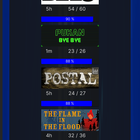
5h
54 / 60
90 %
1m
23 / 26
88 %
5h
24 / 27
88 %
4h
32 / 36