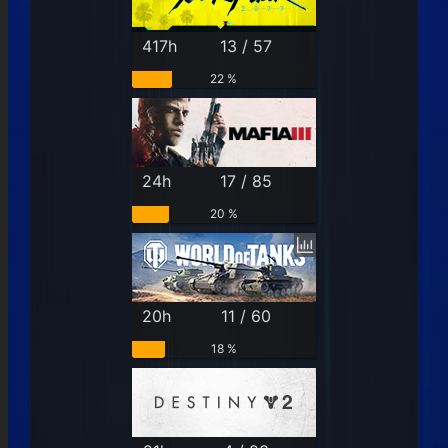
417h
13 / 57
22 %
24h
17 / 85
20 %
20h
11 / 60
18 %