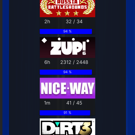
2h
32 / 34
94 %
6h
2312 / 2448
94 %
1m
41 / 45
91 %