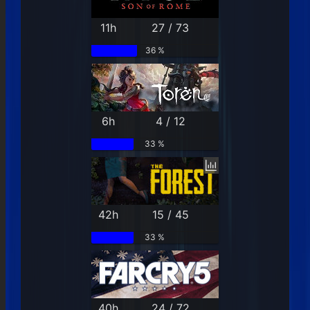
11h
27 / 73
36 %
6h
4 / 12
33 %
42h
15 / 45
33 %
40h
24 / 72