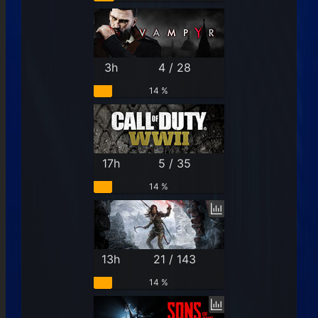
3h
4 / 28
14 %
17h
5 / 35
14 %
13h
21 / 143
14 %