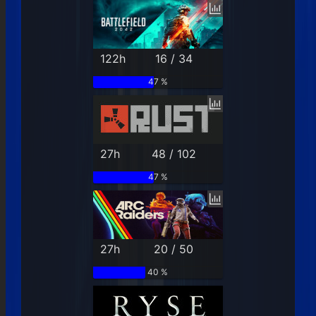
122h
16 / 34
47 %
27h
48 / 102
47 %
27h
20 / 50
40 %