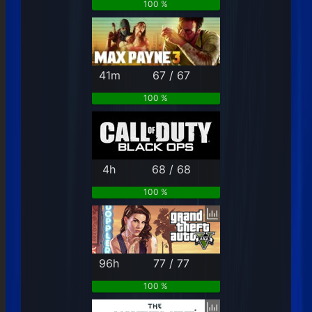
100 %
41m
67 / 67
100 %
4h
68 / 68
100 %
96h
77 / 77
100 %