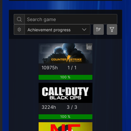
Per Year
Last Year
Last Month
Per M
Achievement progress
10975h
1 / 1
100 %
3224h
3 / 3
100 %