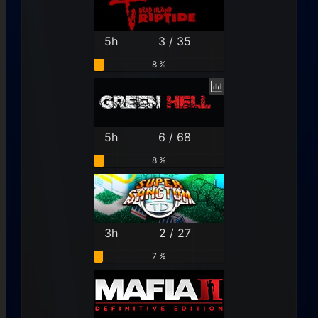
5h
3 / 35
8 %
5h
6 / 68
8 %
3h
2 / 27
7 %