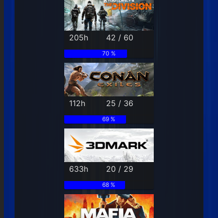
205h
42 / 60
70 %
112h
25 / 36
69 %
633h
20 / 29
68 %