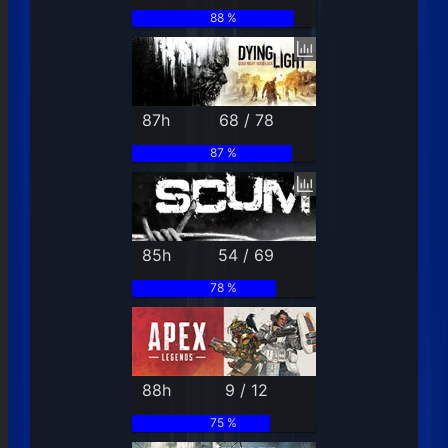
88 %
87h
68 / 78
87 %
85h
54 / 69
78 %
88h
9 / 12
75 %