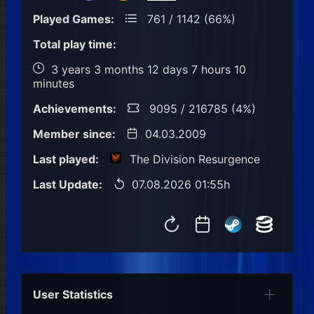
Played Games:
761 / 1142 (66%)
Total play time:
3 years 3 months 12 days 7 hours 10
minutes
Achievements:
9095 / 216785 (4%)
Member since:
04.03.2009
Last played:
The Division Resurgence
Last Update:
07.08.2026 01:55h
User Statistics