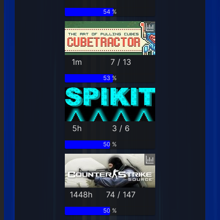
54 %
1m
7 / 13
53 %
5h
3 / 6
50 %
1448h
74 / 147
50 %