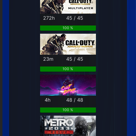
272h
45 / 45
100 %
23m
45 / 45
100 %
4h
48 / 48
100 %