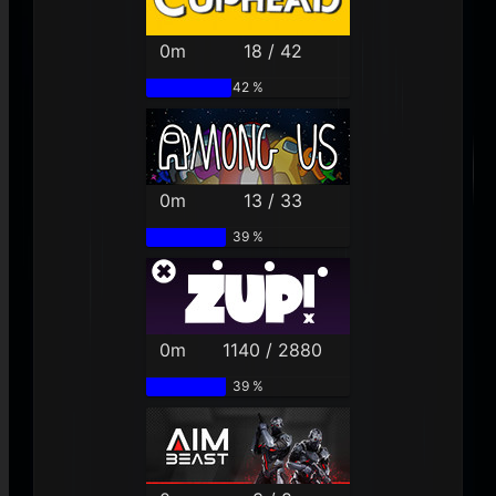
0m
18 / 42
42 %
0m
13 / 33
39 %
0m
1140 / 2880
39 %