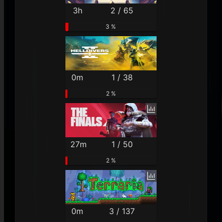
3h
2 / 65
3 %
0m
1 / 38
2 %
27m
1 / 50
2 %
0m
3 / 137