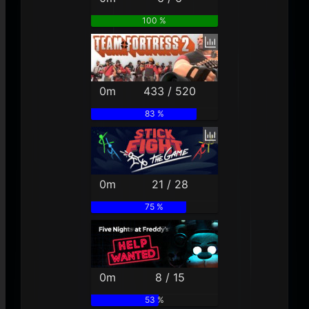
100 %
0m
433 / 520
83 %
0m
21 / 28
75 %
0m
8 / 15
53 %