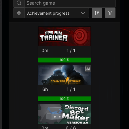
Achievement progress
0m
1 / 1
100 %
6h
1 / 1
100 %
0m
6 / 6