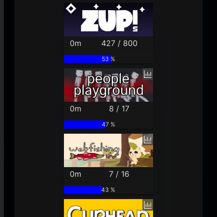
0m
427 / 800
53 %
0m
8 / 17
47 %
0m
7 / 16
43 %