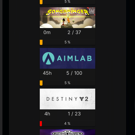
5 %
0m
2 / 37
5 %
45h
5 / 100
5 %
4h
1 / 23
4 %