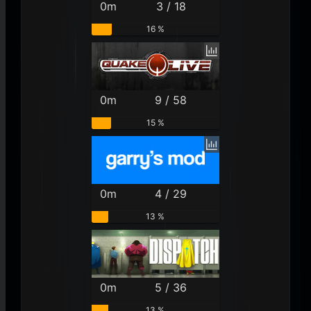
0m
3 / 18
16 %
0m
9 / 58
15 %
0m
4 / 29
13 %
0m
5 / 36
13 %