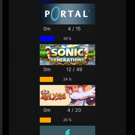
0m
4 / 15
26 %
0m
12 / 49
24 %
0m
4 / 20
20 %