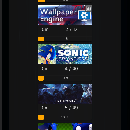
0m
2 / 17
11 %
0m
4 / 40
10 %
0m
5 / 49
10 %