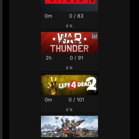
0m
0 / 83
0 %
2h
0 / 91
0 %
0m
0 / 101
0 %