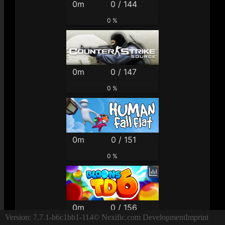
0m
0 / 144
0 %
0m
0 / 147
0 %
0m
0 / 151
0 %
0m
0 / 156
Version: 7.7.1-b6c1bb1-114
© Nexific.com Development
Imprint
0 %