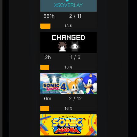
681h
2 / 11
18 %
2h
1 / 6
16 %
0m
2 / 12
16 %