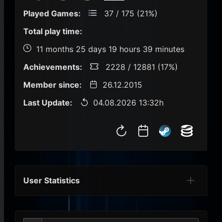
Played Games:
37 / 175 (21%)
Total play time:
11 months 25 days 19 hours 39 minutes
Achievements:
2228 / 12881 (17%)
Member since:
26.12.2015
Last Update:
04.08.2026 13:32h
User Statistics
Per Year
Last Year
Last Month
Per M