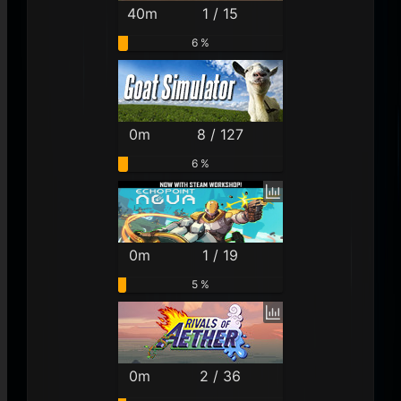
40m
1 / 15
6 %
0m
8 / 127
6 %
0m
1 / 19
5 %
0m
2 / 36