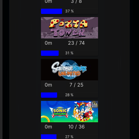
0m
3 / 8
37 %
0m
23 / 74
31 %
0m
7 / 25
28 %
0m
10 / 36
27 %