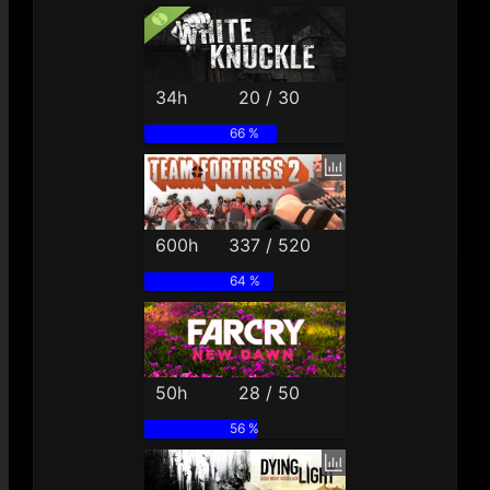
34h
20 / 30
66 %
600h
337 / 520
64 %
50h
28 / 50
56 %