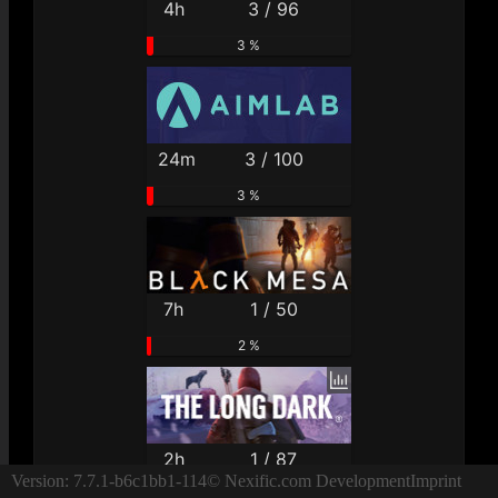
4h
3 / 96
3 %
24m
3 / 100
3 %
7h
1 / 50
2 %
2h
1 / 87
Version: 7.7.1-b6c1bb1-114
© Nexific.com Development
Imprint
1 %