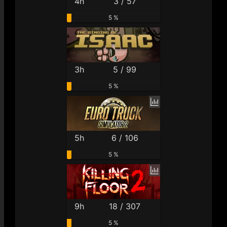
4h
3 / 57
5 %
3h
5 / 99
5 %
5h
6 / 106
5 %
9h
18 / 307
5 %