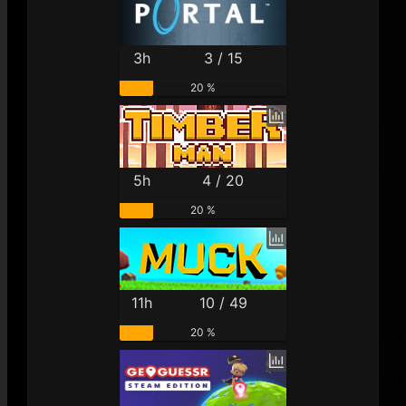
3h
3 / 15
20 %
5h
4 / 20
20 %
11h
10 / 49
20 %