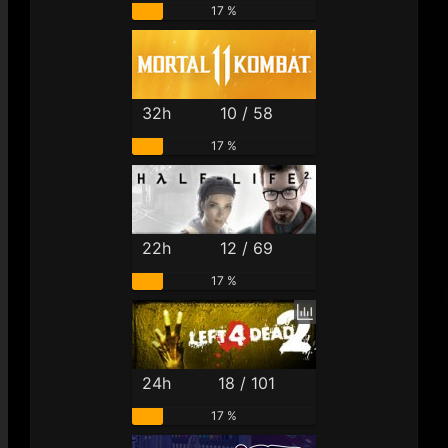
17 %
32h
10 / 58
17 %
22h
12 / 69
17 %
24h
18 / 101
17 %