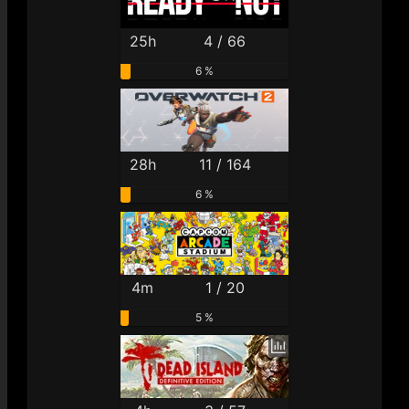
25h
4 / 66
6 %
28h
11 / 164
6 %
4m
1 / 20
5 %