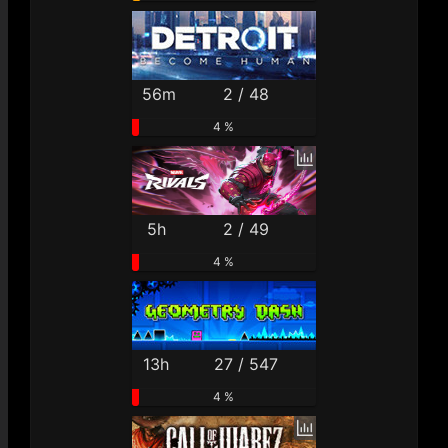
56m
2 / 48
4 %
5h
2 / 49
4 %
13h
27 / 547
4 %