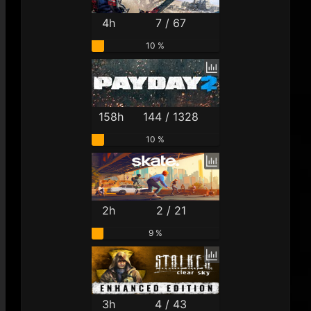
4h
7 / 67
10 %
158h
144 / 1328
10 %
2h
2 / 21
9 %
3h
4 / 43