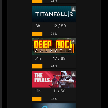
24 %
3h
12 / 50
24 %
51h
17 / 69
24 %
11h
11 / 50
22 %