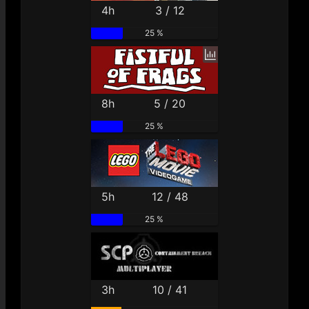
4h
3 / 12
25 %
8h
5 / 20
25 %
5h
12 / 48
25 %
3h
10 / 41