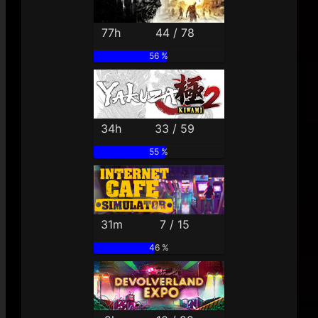
77h
44 / 78
56 %
34h
33 / 59
55 %
31m
7 / 15
46 %