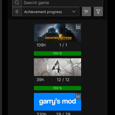
Achievement progress
109h
1 / 1
100 %
39h
12 / 12
100 %
330h
29 / 29