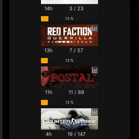
14h
3 / 23
13 %
13h
7 / 57
12 %
11h
11 / 89
12 %
4h
19 / 147