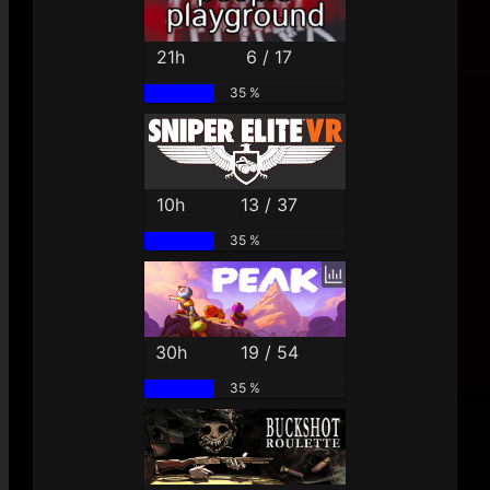
21h
6 / 17
35 %
10h
13 / 37
35 %
30h
19 / 54
35 %