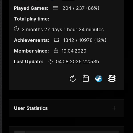
Played Games:
204 / 237 (86%)
Total play time:
3 months 27 days 1 hour 24 minutes
Achievements:
1342 / 10978 (12%)
Member since:
19.04.2020
Last Update:
04.08.2026 22:53h
User Statistics
Per Year
Last Year
Last Month
Per M