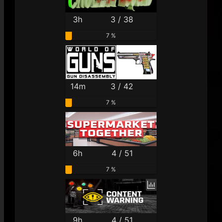
3h
3 / 38
7 %
14m
3 / 42
7 %
6h
4 / 51
7 %
9h
4 / 51