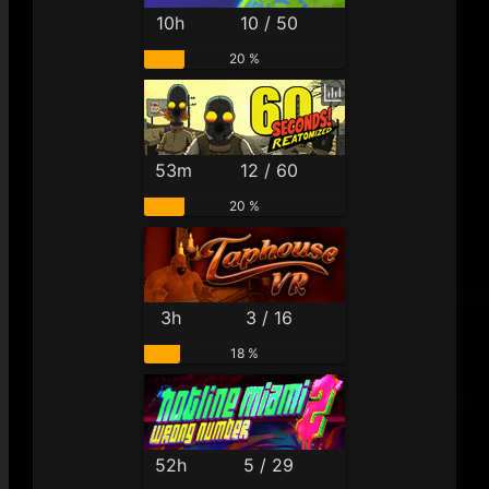
10h
10 / 50
20 %
53m
12 / 60
20 %
3h
3 / 16
18 %
52h
5 / 29