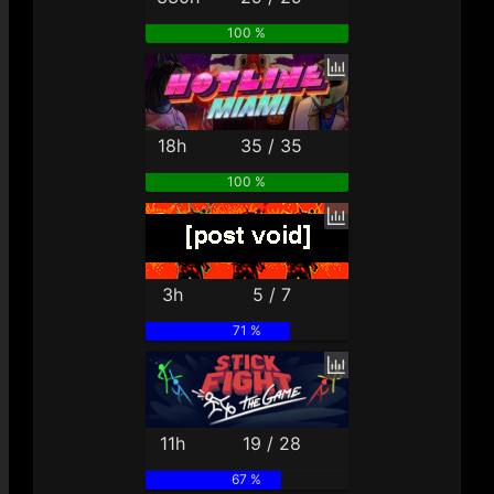
100 %
18h
35 / 35
100 %
3h
5 / 7
71 %
11h
19 / 28
67 %