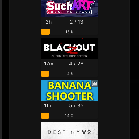
2h
2 / 13
15 %
17m
4 / 28
14 %
11m
5 / 35
14 %