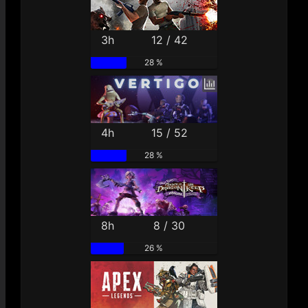
3h
12 / 42
28 %
4h
15 / 52
28 %
8h
8 / 30
26 %