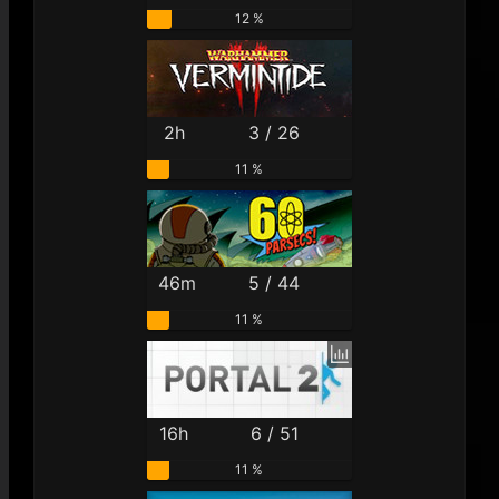
12 %
2h
3 / 26
11 %
46m
5 / 44
11 %
16h
6 / 51
11 %