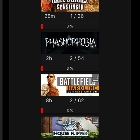
28m
1 / 26
3 %
2h
2 / 54
3 %
8h
2 / 62
3 %