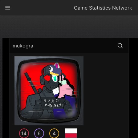
Game Statistics Network
mukogra
14
6
4