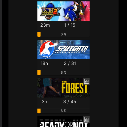
23m
1 / 15
6 %
18h
2 / 31
6 %
3h
3 / 45
6 %