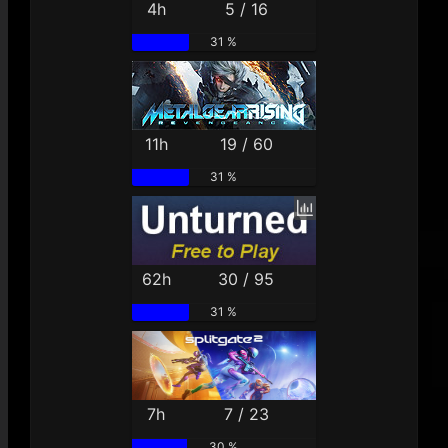
4h
5 / 16
31 %
11h
19 / 60
31 %
62h
30 / 95
31 %
7h
7 / 23
30 %