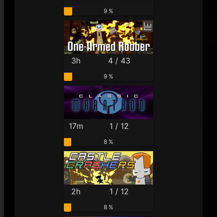
9 %
3h
4 / 43
9 %
17m
1 / 12
8 %
2h
1 / 12
8 %