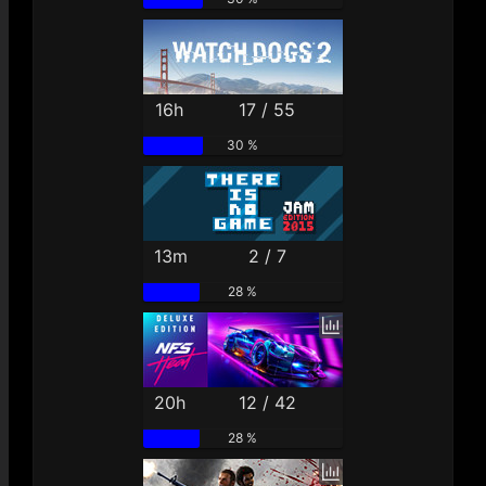
16h
17 / 55
30 %
13m
2 / 7
28 %
20h
12 / 42
28 %