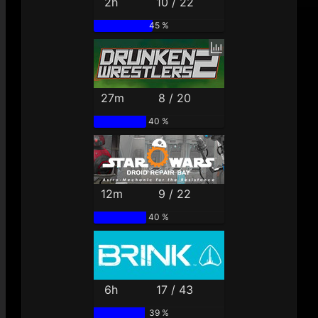
2h
10 / 22
45 %
27m
8 / 20
40 %
12m
9 / 22
40 %
6h
17 / 43
39 %