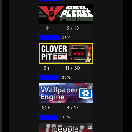
11h
5 / 13
38 %
3h
11 / 30
36 %
82h
6 / 17
35 %