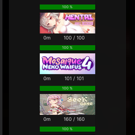
100 %
0m
100 / 100
100 %
0m
101 / 101
100 %
0m
160 / 160
100 %