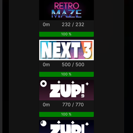
0m
232 / 232
100 %
0m
500 / 500
100 %
0m
770 / 770
100 %