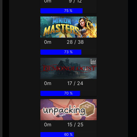
0m
9 / 12
75 %
0m
28 / 38
73 %
0m
17 / 24
70 %
0m
15 / 25
60 %