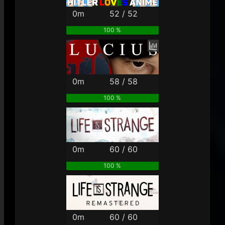
0m
52 / 52
100 %
0m
58 / 58
100 %
0m
60 / 60
100 %
0m
60 / 60