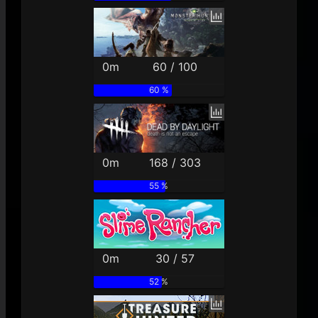
0m
60 / 100
60 %
0m
168 / 303
55 %
0m
30 / 57
52 %