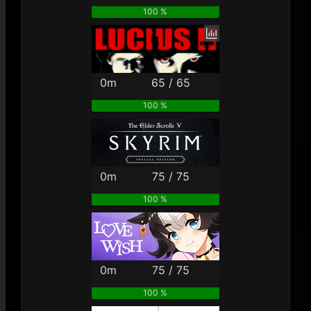
100 %
0m
65 / 65
100 %
0m
75 / 75
100 %
0m
75 / 75
100 %