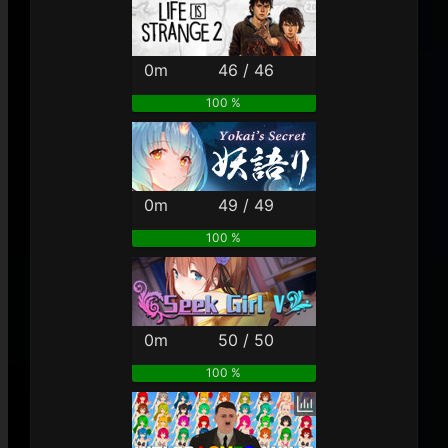
0m
46 / 46
100 %
0m
49 / 49
100 %
0m
50 / 50
100 %