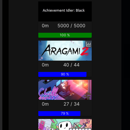
0m
5000 / 5000
100 %
0m
40 / 44
90 %
0m
27 / 34
79 %