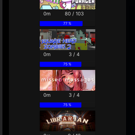
0m
80 / 103
77 %
0m
3 / 4
75 %
0m
3 / 4
75 %