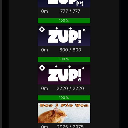
0m
777 / 777
100 %
0m
800 / 800
100 %
0m
2220 / 2220
100 %
0m
2975 / 2975