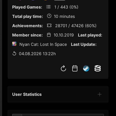
Played Games:
1 / 443 (0%)
Total play time:
10 minutes
Achievements:
28701 / 47426 (60%)
Member since:
10.10.2019
Last played:
Nyan Cat: Lost In Space
Last Update:
04.08.2026 13:22h
User Statistics
Per Year
Last Year
Last Month
Per M