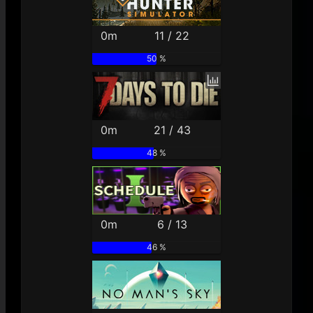
0m
11 / 22
50 %
0m
21 / 43
48 %
0m
6 / 13
46 %