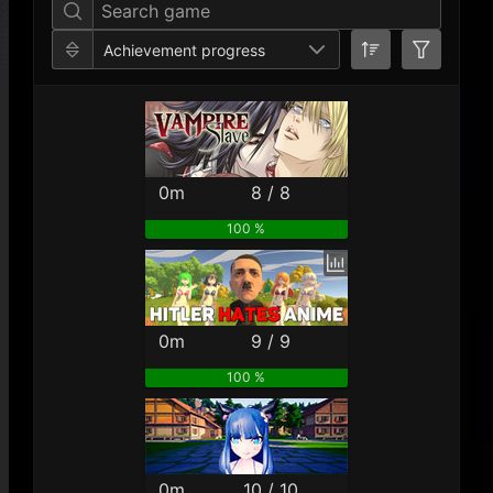
Achievement progress
0m
8 / 8
100 %
0m
9 / 9
100 %
0m
10 / 10