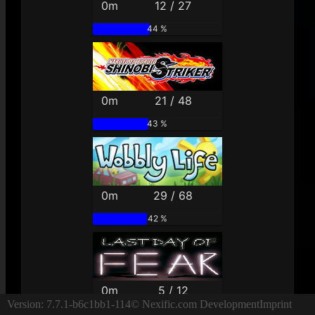
0m
12 / 27
44 %
0m
21 / 48
43 %
0m
29 / 68
42 %
0m
5 / 12
Version: 7.7.1-b6c1bb1-114
© Nexific.com Development
Imprint
41 %