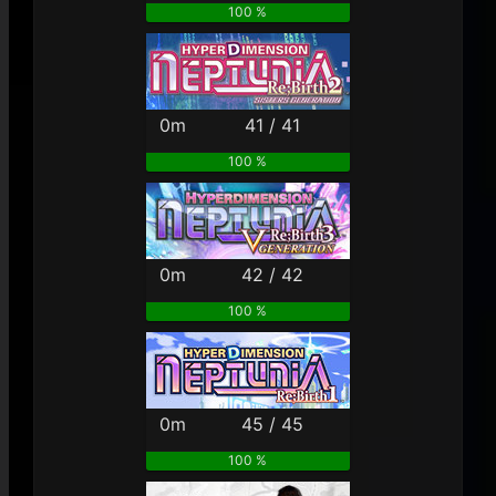
100 %
0m
41 / 41
100 %
0m
42 / 42
100 %
0m
45 / 45
100 %