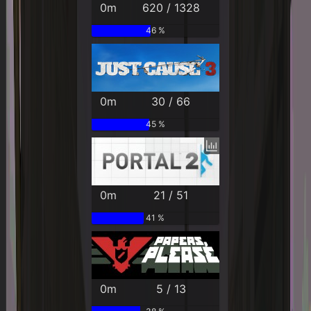
0m
620 / 1328
46 %
0m
30 / 66
45 %
0m
21 / 51
41 %
0m
5 / 13