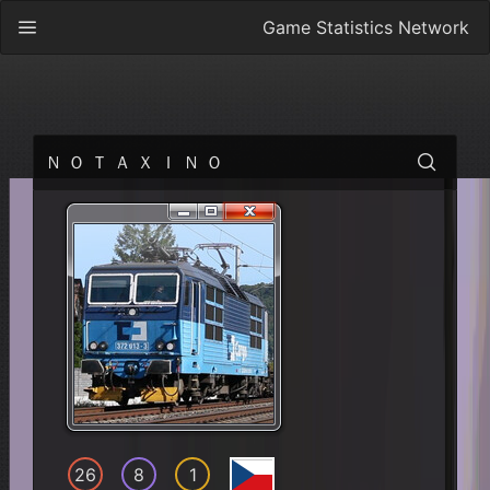
Game Statistics Network
Ｎ Ｏ Ｔ Ａ Ｘ Ｉ Ｎ Ｏ
26
8
1