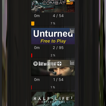
0m
4 / 54
7 %
0m
2 / 95
2 %
0m
1 / 54
1 %