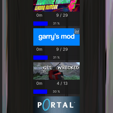
0m
9 / 29
31 %
0m
9 / 29
31 %
0m
4 / 13
30 %