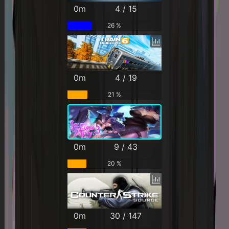
0m
4 / 15
26 %
0m
4 / 19
21 %
0m
9 / 43
20 %
0m
30 / 147