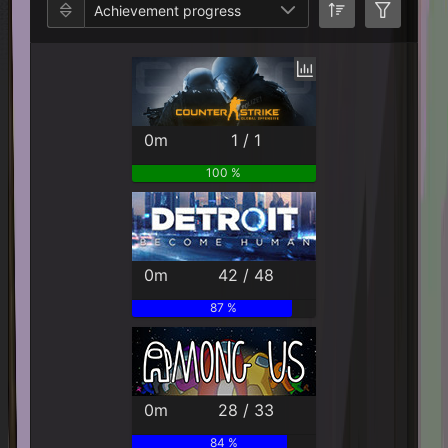
Achievement progress
0m
1 / 1
100 %
0m
42 / 48
87 %
0m
28 / 33
84 %