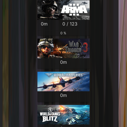
0m
0 / 123
0 %
0m
0m