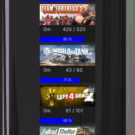
0m
420 / 520
80 %
0m
43 / 60
71 %
0m
61 / 101
60 %