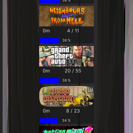
38 %
0m
4 / 11
36 %
0m
20 / 55
36 %
0m
8 / 23
34 %