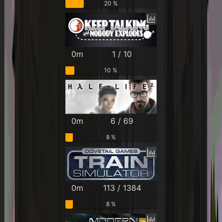
20 %
0m
1 / 10
10 %
0m
6 / 69
8 %
0m
113 / 1384
8 %