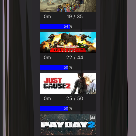
0m
19 / 35
54 %
0m
22 / 44
50 %
0m
25 / 50
50 %