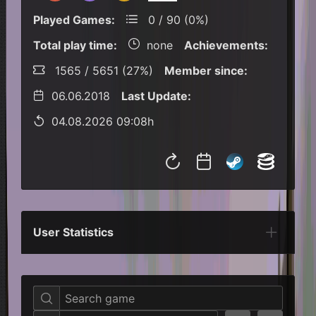
Played Games:
0 / 90 (0%)
Total play time:
none
Achievements:
1565 / 5651 (27%)
Member since:
06.06.2018
Last Update:
04.08.2026 09:08h
User Statistics
Per Year
Last Year
Last Month
Per M