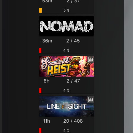
53m
2 / 37
5 %
36m
2 / 45
4 %
8h
2 / 47
4 %
11h
20 / 408
4 %