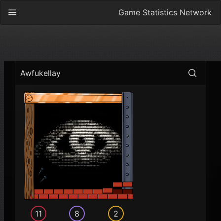
Game Statistics Network
Awfukellay
11
8
2