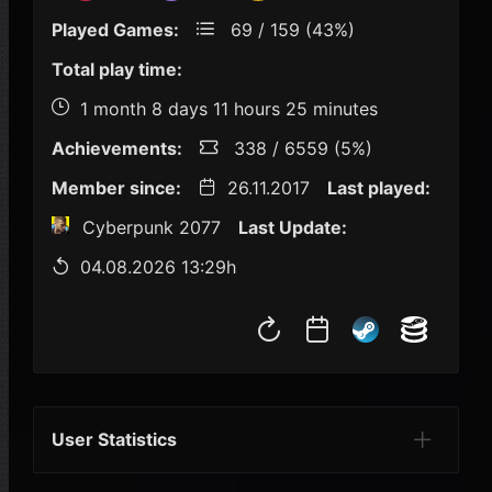
Played Games:
69 / 159 (43%)
Total play time:
1 month 8 days 11 hours 25 minutes
Achievements:
338 / 6559 (5%)
Member since:
26.11.2017
Last played:
Cyberpunk 2077
Last Update:
04.08.2026 13:29h
User Statistics