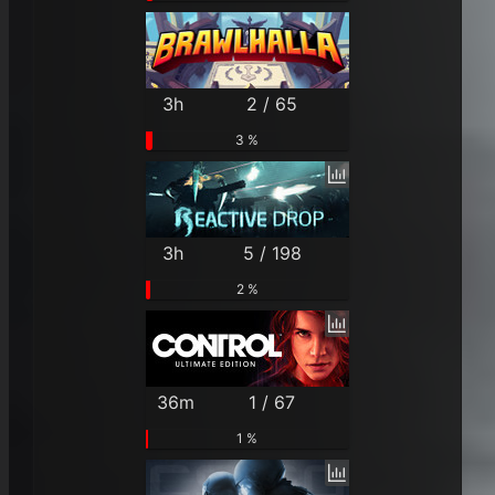
3h
2 / 65
3 %
3h
5 / 198
2 %
36m
1 / 67
1 %