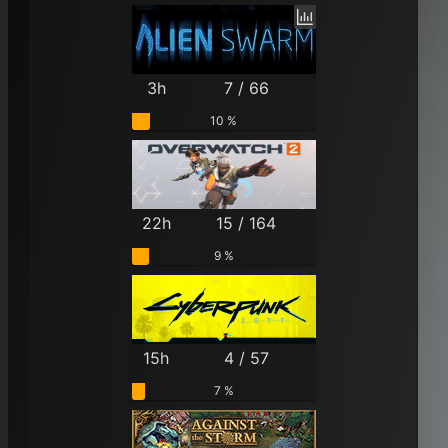
3h
7 / 66
10 %
22h
15 / 164
9 %
15h
4 / 57
7 %