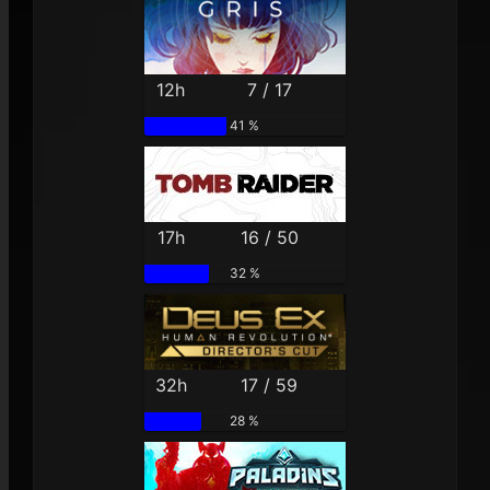
12h
7 / 17
41 %
17h
16 / 50
32 %
32h
17 / 59
28 %