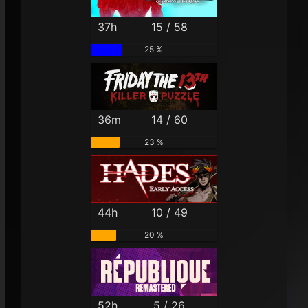
37h
15 / 58
25 %
36m
14 / 60
23 %
44h
10 / 49
20 %
52h
5 / 26