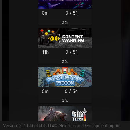
0m
0 / 51
0 %
11h
0 / 51
0 %
0m
0 / 54
0 %
Version: 7.7.1-b6c1bb1-114
© Nexific.com Development
Imprint