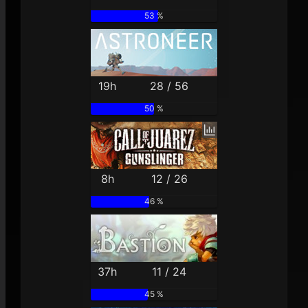
53 %
19h
28 / 56
50 %
8h
12 / 26
46 %
37h
11 / 24
45 %