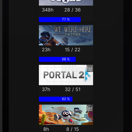
348h
28 / 36
77 %
23h
15 / 22
68 %
37h
32 / 51
62 %
8h
8 / 15