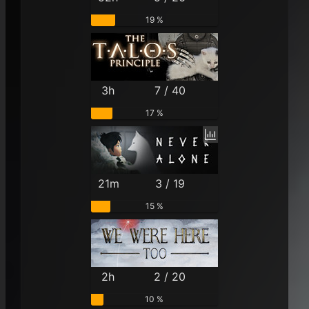
19 %
3h
7 / 40
17 %
21m
3 / 19
15 %
2h
2 / 20
10 %