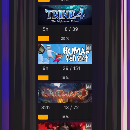
5h
8 / 39
20 %
9h
29 / 151
19 %
32h
13 / 72
18 %