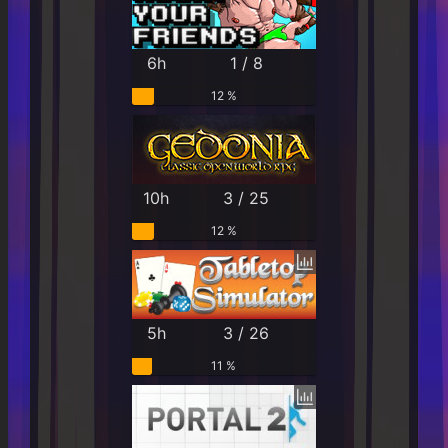
6h
1 / 8
12 %
10h
3 / 25
12 %
5h
3 / 26
11 %