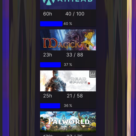
60h
40 / 100
40 %
23h
33 / 88
37 %
25h
21 / 58
36 %