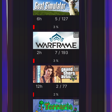
6h
5 / 127
3 %
2h
7 / 193
3 %
12h
2 / 77
2 %