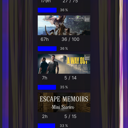
179h
27 / 75
36 %
67h
36 / 100
36 %
7h
5 / 14
35 %
2h
5 / 15
33 %