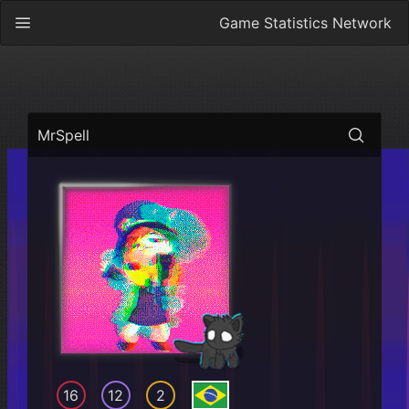
Game Statistics Network
MrSpell
16
12
2