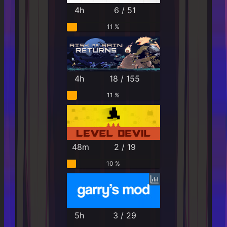
4h
6 / 51
11 %
4h
18 / 155
11 %
48m
2 / 19
10 %
5h
3 / 29