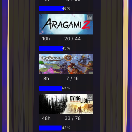
46 %
10h
20 / 44
45 %
8h
7 / 16
43 %
48h
33 / 78
42 %