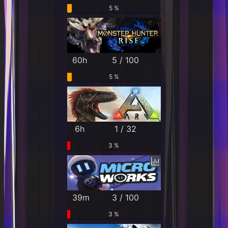
5 %
60h
5 / 100
5 %
6h
1 / 32
3 %
39m
3 / 100
3 %