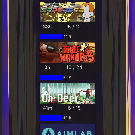
33h
5 / 12
41 %
3h
10 / 24
41 %
41m
6 / 15
40 %