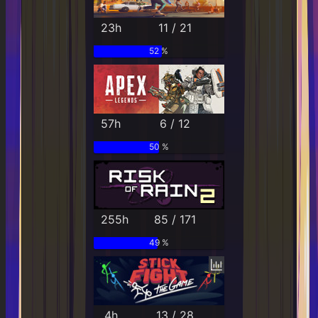
23h
11 / 21
52 %
57h
6 / 12
50 %
255h
85 / 171
49 %
4h
13 / 28