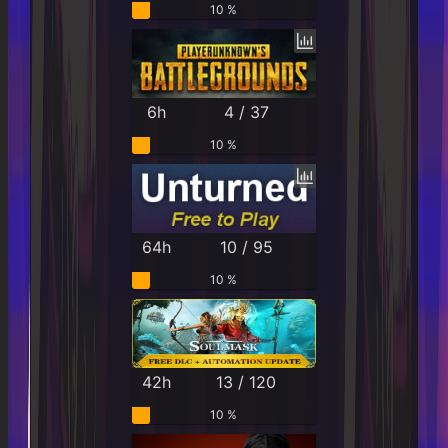
10 %
6h
4 / 37
10 %
64h
10 / 95
10 %
42h
13 / 120
10 %