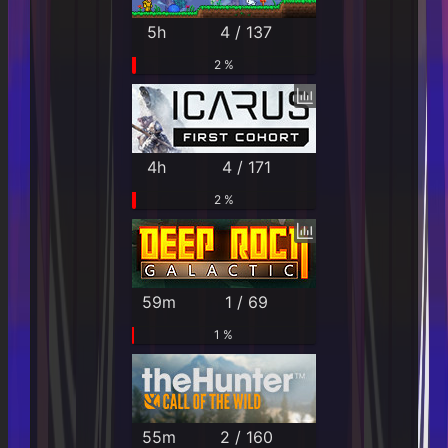
5h
4 / 137
2 %
4h
4 / 171
2 %
59m
1 / 69
1 %
55m
2 / 160