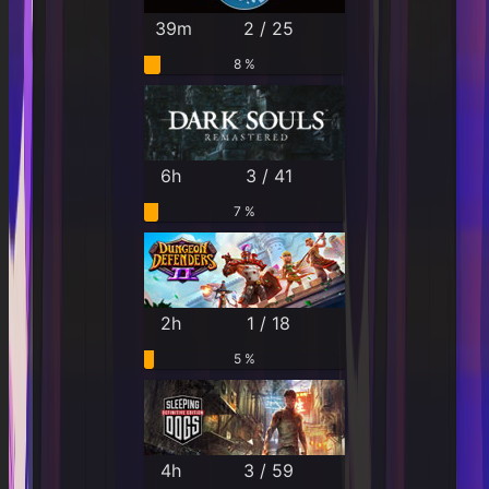
39m
2 / 25
8 %
6h
3 / 41
7 %
2h
1 / 18
5 %
4h
3 / 59