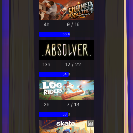
4h
9 / 16
56 %
13h
12 / 22
54 %
2h
7 / 13
53 %