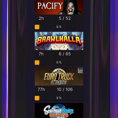
2h
5 / 52
9 %
7h
6 / 65
9 %
77h
10 / 106
9 %