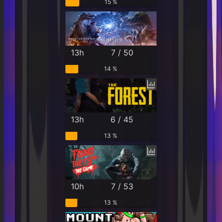
15 %
13h
7 / 50
14 %
13h
6 / 45
13 %
10h
7 / 53
13 %