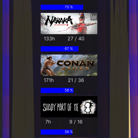
75 %
133h
27 / 40
67 %
171h
21 / 36
58 %
7h
9 / 16
56 %