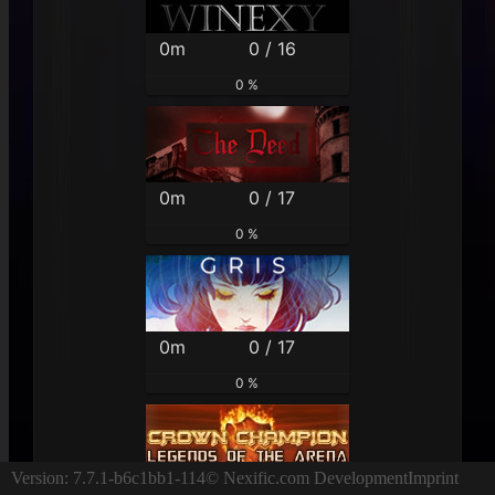
0m
0 / 16
0 %
0m
0 / 17
0 %
0m
0 / 17
0 %
Version: 7.7.1-b6c1bb1-114
© Nexific.com Development
Imprint