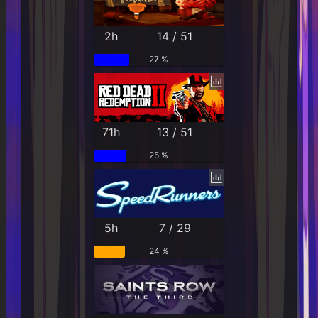
2h
14 / 51
27 %
71h
13 / 51
25 %
5h
7 / 29
24 %