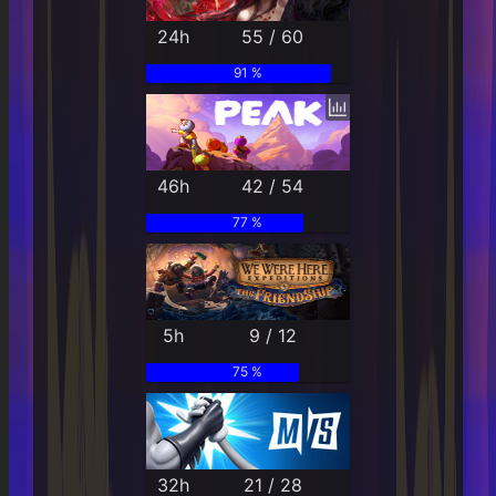
24h
55 / 60
91 %
46h
42 / 54
77 %
5h
9 / 12
75 %
32h
21 / 28