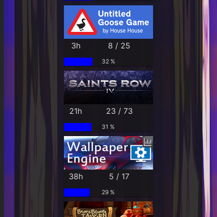
3h
8 / 25
32 %
21h
23 / 73
31 %
38h
5 / 17
29 %