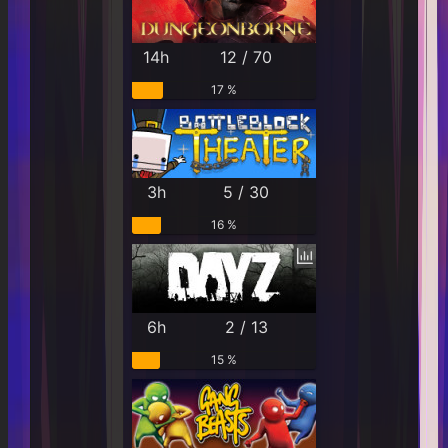
14h
12 / 70
17 %
3h
5 / 30
16 %
6h
2 / 13
15 %