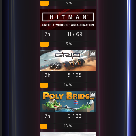
15 %
7h
11 / 69
15 %
2h
5 / 35
14 %
7h
3 / 22
13 %