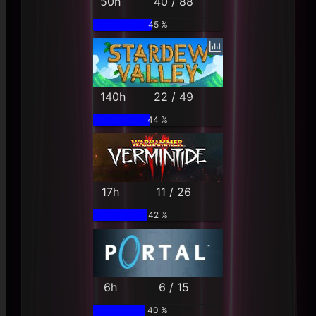
50h
40 / 88
45 %
140h
22 / 49
44 %
17h
11 / 26
42 %
6h
6 / 15
40 %