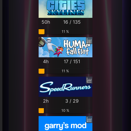
50h
16 / 135
11 %
4h
17 / 151
11 %
2h
3 / 29
10 %