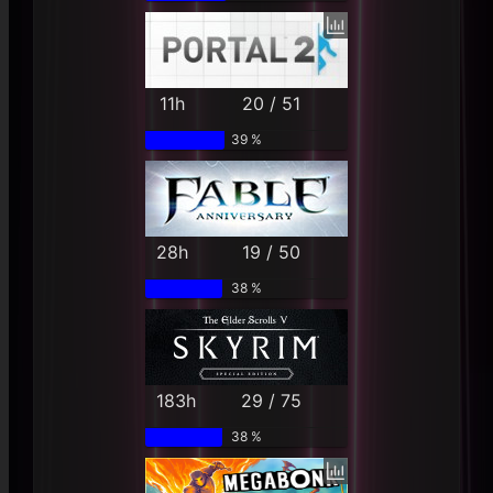
11h
20 / 51
39 %
28h
19 / 50
38 %
183h
29 / 75
38 %