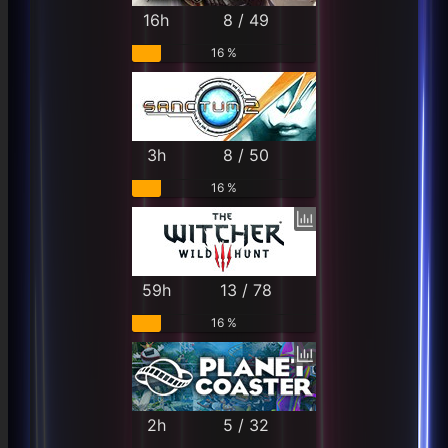
16h
8 / 49
16 %
3h
8 / 50
16 %
59h
13 / 78
16 %
2h
5 / 32