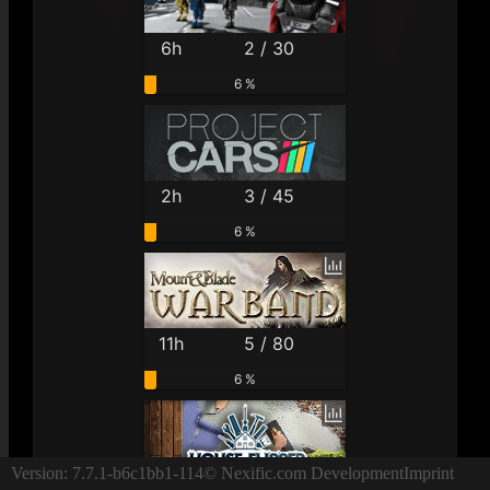
6h
2 / 30
6 %
2h
3 / 45
6 %
11h
5 / 80
6 %
Version: 7.7.1-b6c1bb1-114
© Nexific.com Development
Imprint