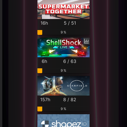
16h
5 / 51
9 %
6h
6 / 63
9 %
157h
8 / 82
9 %