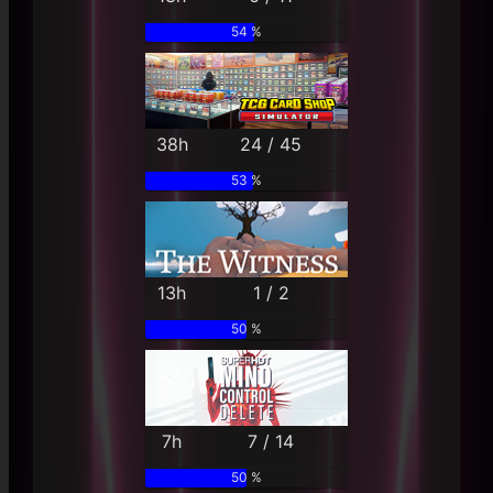
54 %
38h
24 / 45
53 %
13h
1 / 2
50 %
7h
7 / 14
50 %