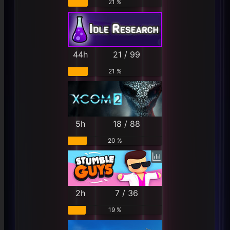
21 %
44h
21 / 99
21 %
5h
18 / 88
20 %
2h
7 / 36
19 %