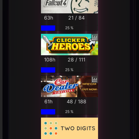
63h
21 / 84
25 %
108h
28 / 111
25 %
61h
48 / 188
25 %