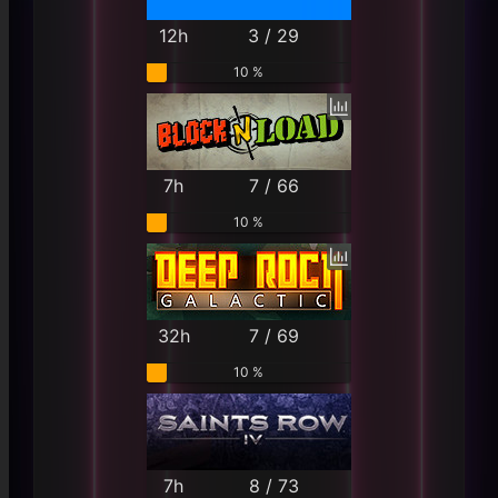
12h
3 / 29
10 %
7h
7 / 66
10 %
32h
7 / 69
10 %
7h
8 / 73