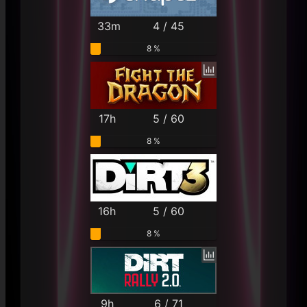
33m
4 / 45
8 %
17h
5 / 60
8 %
16h
5 / 60
8 %
9h
6 / 71