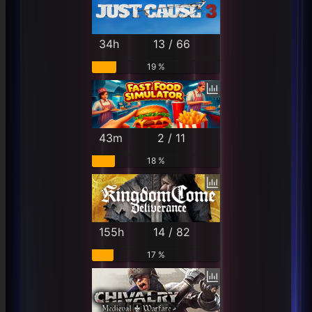
34h
13 / 66
19 %
43m
2 / 11
18 %
155h
14 / 82
17 %