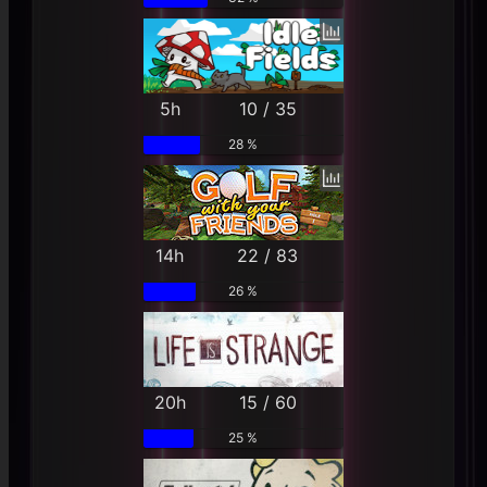
5h
10 / 35
28 %
14h
22 / 83
26 %
20h
15 / 60
25 %