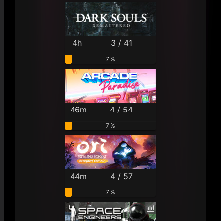
4h
3 / 41
7 %
46m
4 / 54
7 %
44m
4 / 57
7 %