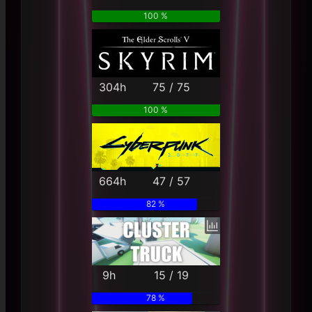
100 %
304h
75 / 75
100 %
664h
47 / 57
82 %
9h
15 / 19
78 %