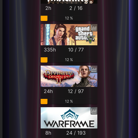
2h
2 / 16
12 %
335h
10 / 77
12 %
24h
12 / 97
12 %
8h
24 / 193