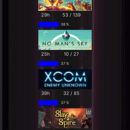
29h
53 / 139
38 %
25h
10 / 27
37 %
39h
32 / 85
37 %