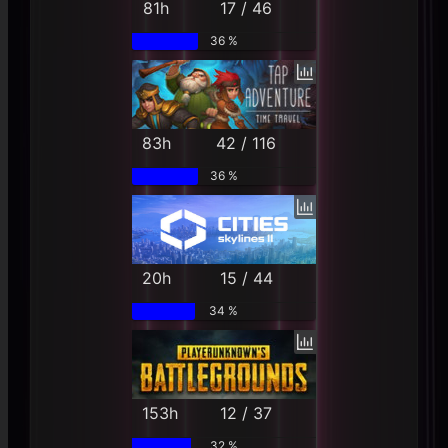
81h
17 / 46
36 %
83h
42 / 116
36 %
20h
15 / 44
34 %
153h
12 / 37
32 %