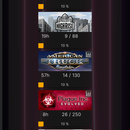
10 %
19h
9 / 88
10 %
57h
14 / 130
10 %
8h
26 / 250
10 %