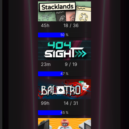
45h
18 / 36
50 %
23m
9 / 19
47 %
99h
14 / 31
45 %