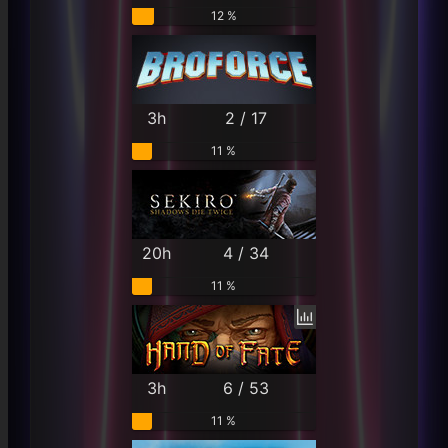
12 %
3h
2 / 17
11 %
20h
4 / 34
11 %
3h
6 / 53
11 %