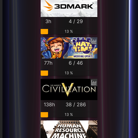
3h
4 / 29
13 %
77h
6 / 46
13 %
138h
38 / 286
13 %