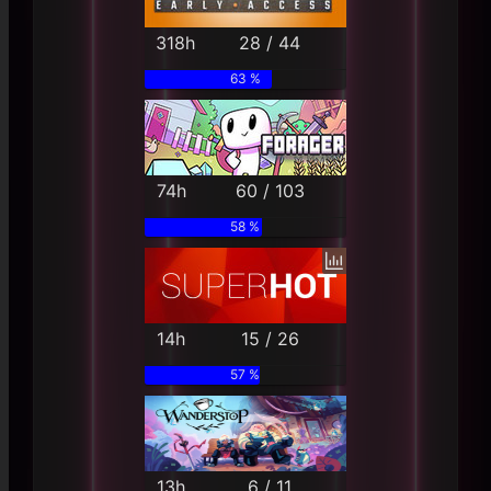
318h
28 / 44
63 %
74h
60 / 103
58 %
14h
15 / 26
57 %
13h
6 / 11