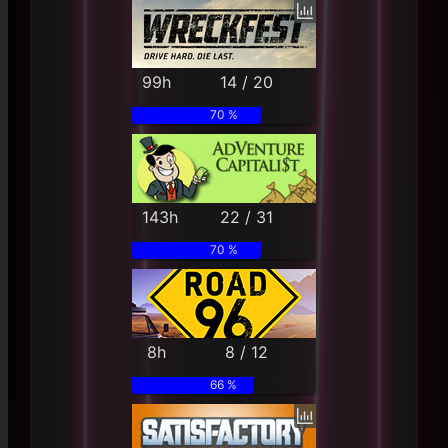
99h
14 / 20
70 %
143h
22 / 31
70 %
8h
8 / 12
66 %