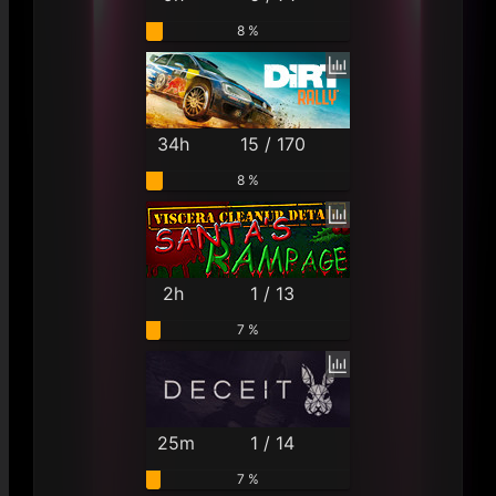
8 %
34h
15 / 170
8 %
2h
1 / 13
7 %
25m
1 / 14
7 %