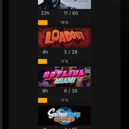
22h
11 / 60
18 %
4h
5 / 28
17 %
8h
6 / 35
17 %