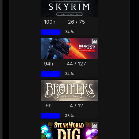
100h
26 / 75
34 %
94h
44 / 127
34 %
9h
4 / 12
33 %