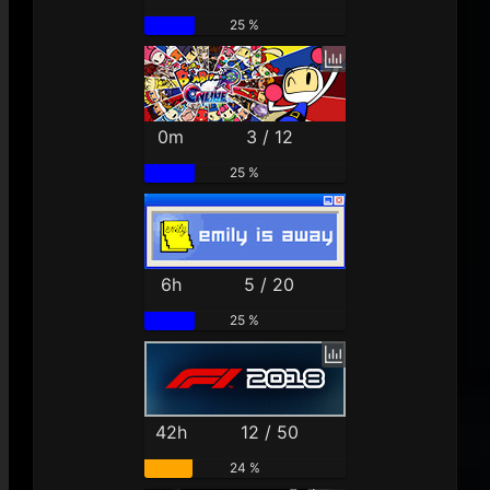
25 %
0m
3 / 12
25 %
6h
5 / 20
25 %
42h
12 / 50
24 %