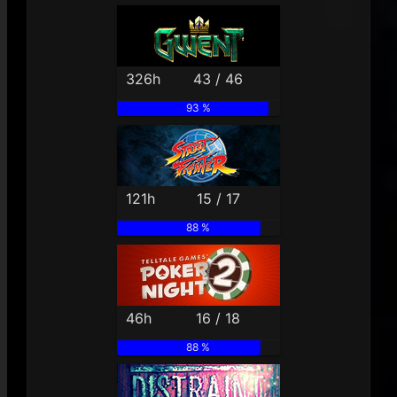
326h
43 / 46
93 %
121h
15 / 17
88 %
46h
16 / 18
88 %