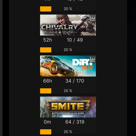
20 %
52h
10 / 49
20 %
66h
34 / 170
20 %
0m
64 / 319
20 %