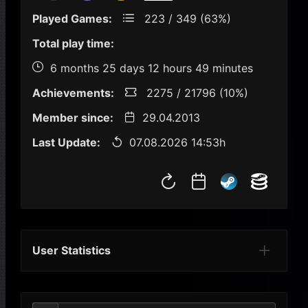
Played Games:
223 / 349 (63%)
Total play time:
6 months 25 days 12 hours 49 minutes
Achievements:
2275 / 21796 (10%)
Member since:
29.04.2013
Last Update:
07.08.2026 14:53h
User Statistics
Per Year
Last Year
Last Month
Per M