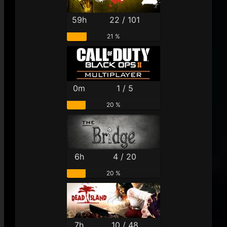
59h
22 / 101
21 %
0m
1 / 5
20 %
6h
4 / 20
20 %
7h
10 / 48