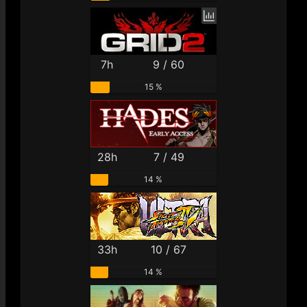
7h
9 / 60
15 %
28h
7 / 49
14 %
33h
10 / 67
14 %