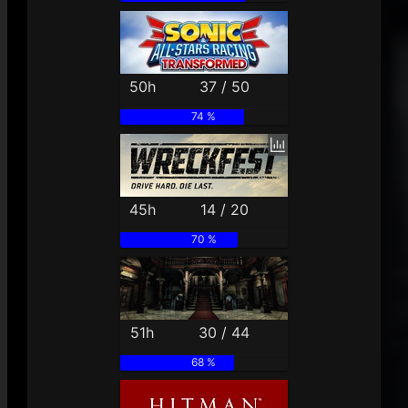
50h
37 / 50
74 %
45h
14 / 20
70 %
51h
30 / 44
68 %