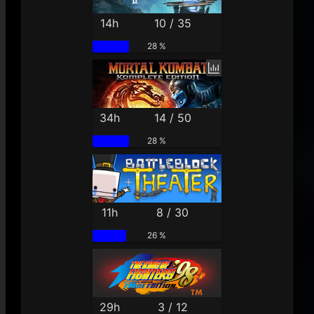
14h
10 / 35
28 %
34h
14 / 50
28 %
11h
8 / 30
26 %
29h
3 / 12