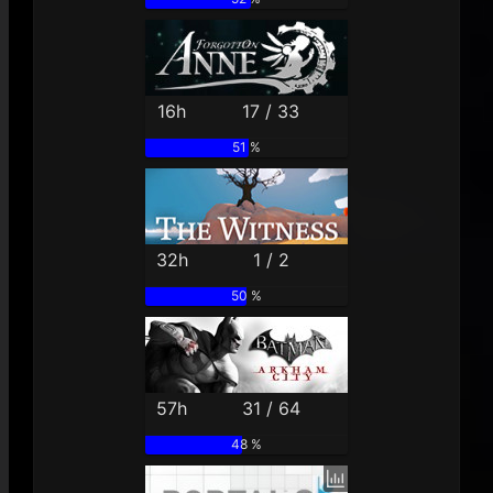
16h
17 / 33
51 %
32h
1 / 2
50 %
57h
31 / 64
48 %