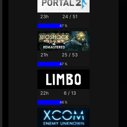
23h
24 / 51
47 %
21h
25 / 53
47 %
22h
6 / 13
46 %