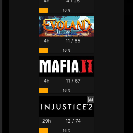
4h
4 / 25
16 %
4h
11 / 65
16 %
4h
11 / 67
16 %
29h
12 / 74
16 %