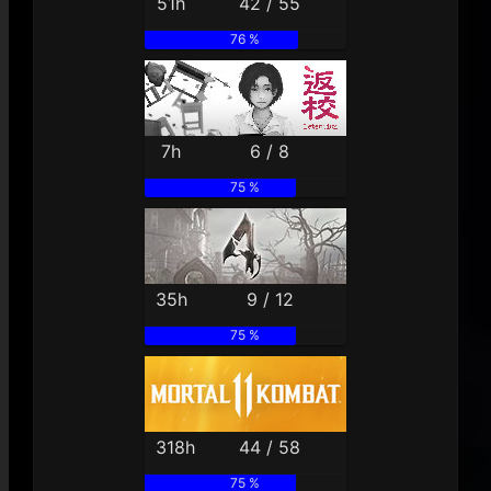
51h
42 / 55
76 %
7h
6 / 8
75 %
35h
9 / 12
75 %
318h
44 / 58
75 %