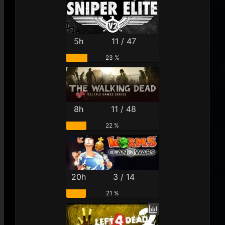
5h
11 / 47
23 %
8h
11 / 48
22 %
20h
3 / 14
21 %