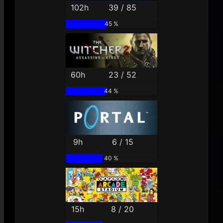
102h
39 / 85
45 %
60h
23 / 52
44 %
9h
6 / 15
40 %
15h
8 / 20