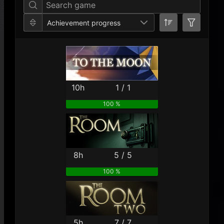
Achievement progress
10h
1 / 1
100 %
8h
5 / 5
100 %
5h
7 / 7