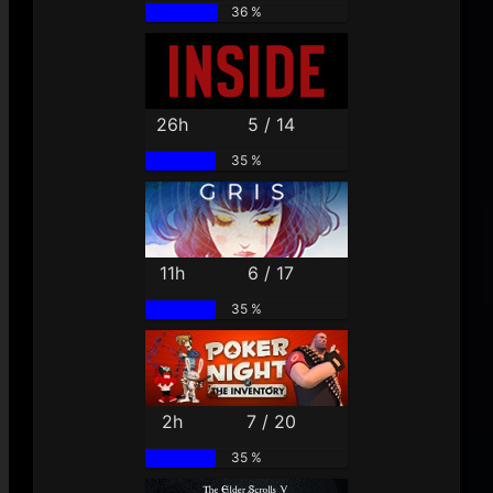
36 %
26h
5 / 14
35 %
11h
6 / 17
35 %
2h
7 / 20
35 %