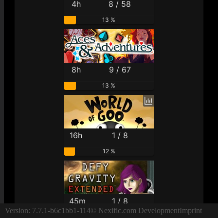
4h
8 / 58
13 %
8h
9 / 67
13 %
16h
1 / 8
12 %
45m
1 / 8
Version: 7.7.1-b6c1bb1-114
© Nexific.com Development
Imprint
12 %