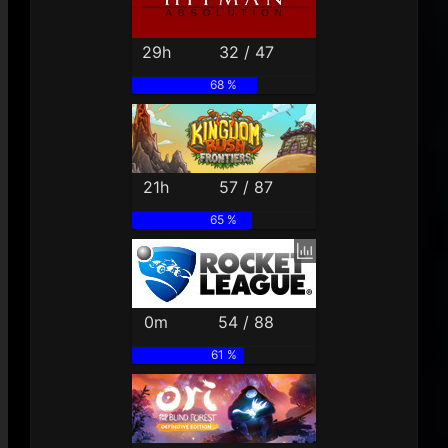
29h
32 / 47
68 %
21h
57 / 87
65 %
0m
54 / 88
61 %