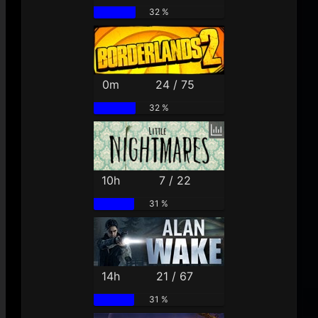
32 %
0m
24 / 75
32 %
10h
7 / 22
31 %
14h
21 / 67
31 %