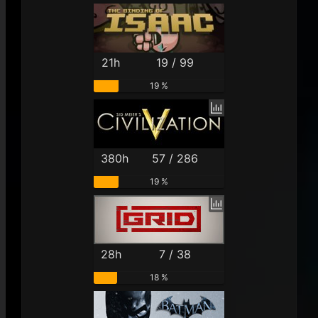
21h
19 / 99
19 %
380h
57 / 286
19 %
28h
7 / 38
18 %