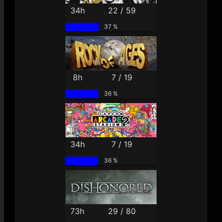
34h
22 / 59
37 %
8h
7 / 19
36 %
34h
7 / 19
36 %
73h
29 / 80