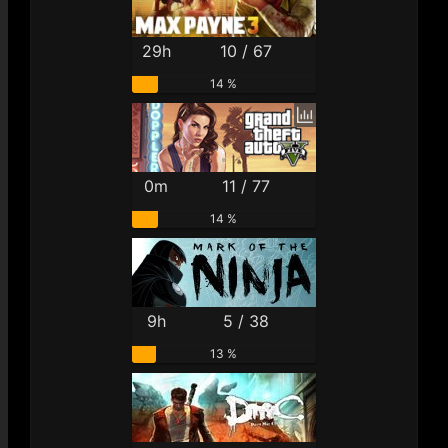
29h
10 / 67
14 %
0m
11 / 77
14 %
9h
5 / 38
13 %