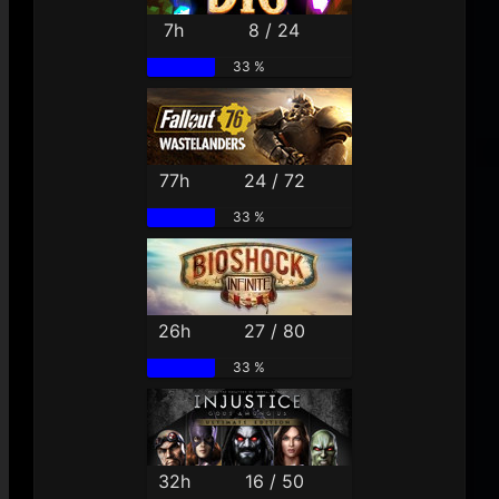
7h
8 / 24
33 %
77h
24 / 72
33 %
26h
27 / 80
33 %
32h
16 / 50