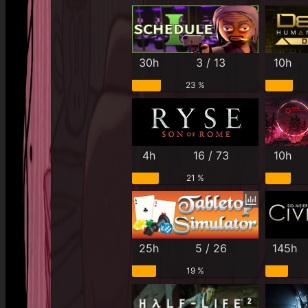
30h
3 / 13
10h
23 %
4h
16 / 73
10h
21 %
25h
5 / 26
145h
19 %