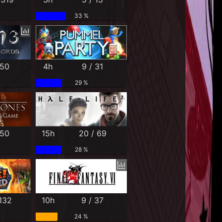
33 %
 50
4h
9 / 31
29 %
 50
15h
20 / 69
28 %
 132
10h
9 / 37
24 %