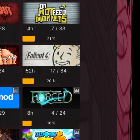
 28
4h
7 / 33
21 %
34
52h
17 / 84
20 %
 29
8h
4 / 24
16 %