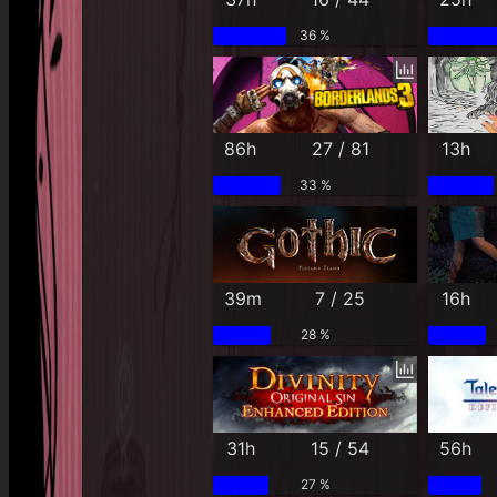
36 %
86h
27 / 81
13h
33 %
39m
7 / 25
16h
28 %
31h
15 / 54
56h
27 %