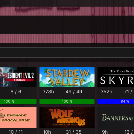
Per Month
Per Weekday
Per Hour
Genres
6 / 6
378h
49 / 49
352h
71 /
100 %
100 %
94 %
10 / 11
10h
31 / 35
9h
13 /