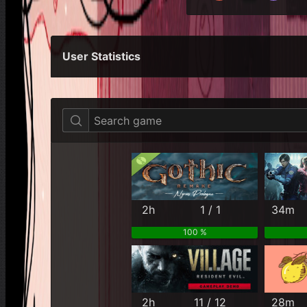
User Statistics
Per Year
Last Year
Last Month
2h
1 / 1
34m
100 %
2h
11 / 12
28m