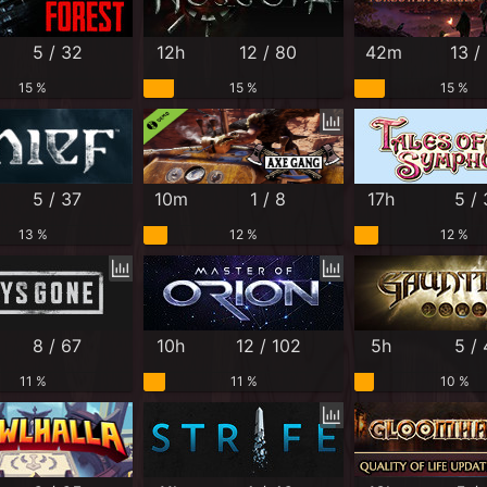
5 / 32
12h
12 / 80
42m
13 /
15 %
15 %
15 %
5 / 37
10m
1 / 8
17h
5 /
13 %
12 %
12 %
8 / 67
10h
12 / 102
5h
5 /
11 %
11 %
10 %