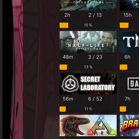
2h
2 / 13
15h
15 %
48m
3 / 23
6h
13 %
56m
6 / 52
7h
11 %