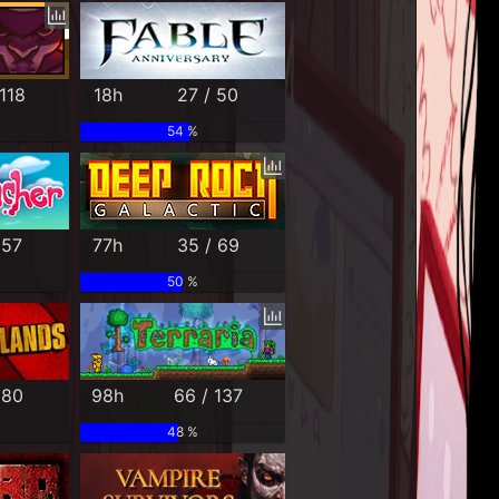
118
18h
27 / 50
54 %
 57
77h
35 / 69
50 %
 80
98h
66 / 137
48 %