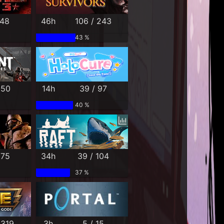
 48
46h
106 / 243
43 %
 50
14h
39 / 97
40 %
 75
34h
39 / 104
37 %
 319
3h
5 / 15