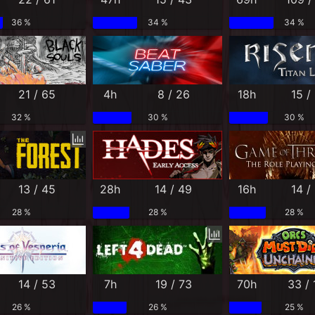
36 %
34 %
34 %
21 / 65
4h
8 / 26
18h
15 /
32 %
30 %
30 %
13 / 45
28h
14 / 49
16h
14 /
28 %
28 %
28 %
14 / 53
7h
19 / 73
70h
33 /
26 %
26 %
25 %