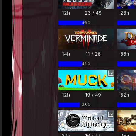
12h
23 / 49
26h
46 %
14h
11 / 26
56h
42 %
12h
19 / 49
52h
38 %
37h
16 / 44
25h