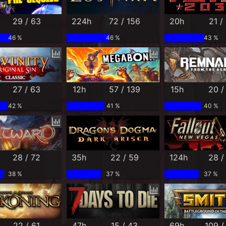
29 / 63
224h
72 / 156
20h
21 /
46 %
46 %
43 %
27 / 63
12h
57 / 139
15h
20 /
42 %
41 %
40 %
28 / 72
35h
22 / 59
124h
28 /
38 %
37 %
37 %
22 / 61
47h
15 / 43
69h
109 /