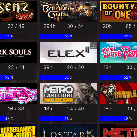
27 / 49
294h
30 / 54
20h
65 / 
55 %
55 %
55 %
22 / 41
38h
26 / 50
12h
30 /
53 %
52 %
52 %
16 / 33
13h
24 / 49
18h
39 /
48 %
48 %
48 %