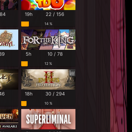
 84
19h
22 / 156
14 %
 39
5h
10 / 78
12 %
 46
18h
30 / 294
10 %