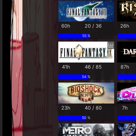
60h
20 / 36
26h
55 %
41h
46 / 85
87h
54 %
23h
40 / 80
7h
50 %