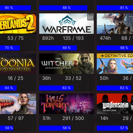
90 %
88 %
81 %
53 / 75
892h
135 / 193
474h
68 /
70 %
69 %
68 %
16 / 25
36h
33 / 52
50h
36 /
64 %
63 %
63 %
57 / 97
51h
291 / 500
14h
29 /
58 %
58 %
57 %