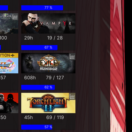
77 %
 100
29h
19 / 28
67 %
 57
608h
79 / 127
62 %
 50
45h
69 / 119
57 %