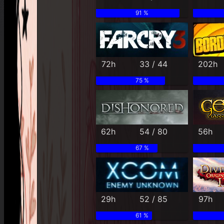
91 %
72h
33 / 44
202h
75 %
62h
54 / 80
56h
67 %
29h
52 / 85
97h
61 %