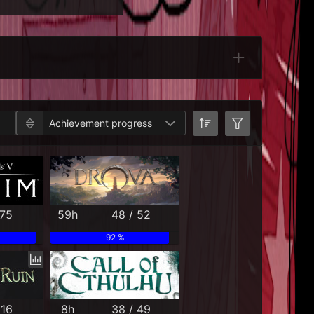
Categories
Achievement progress
 75
59h
48 / 52
92 %
 16
8h
38 / 49