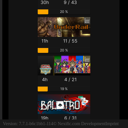
30h
9 / 43
20 %
11h
11 / 55
20 %
4h
4 / 21
19 %
19h
6 / 31
Version: 7.7.1-b6c1bb1-114
© Nexific.com Development
Imprint
19 %