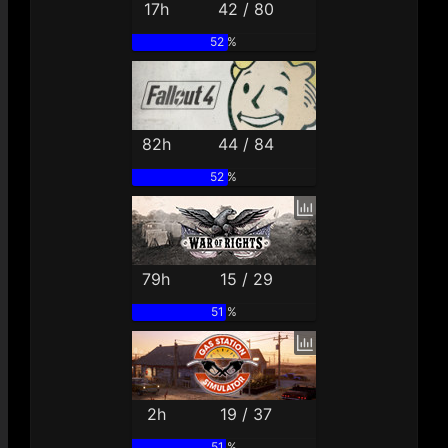
17h
42 / 80
52 %
82h
44 / 84
52 %
79h
15 / 29
51 %
2h
19 / 37
51 %