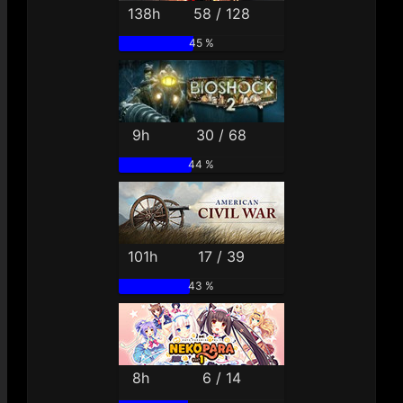
138h
58 / 128
45 %
9h
30 / 68
44 %
101h
17 / 39
43 %
8h
6 / 14