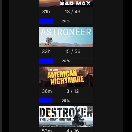
31h
13 / 49
26 %
33h
15 / 56
26 %
36m
3 / 12
25 %
53m
4 / 16