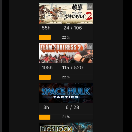
55h
24 / 106
22 %
105h
115 / 520
22 %
3h
6 / 28
21 %