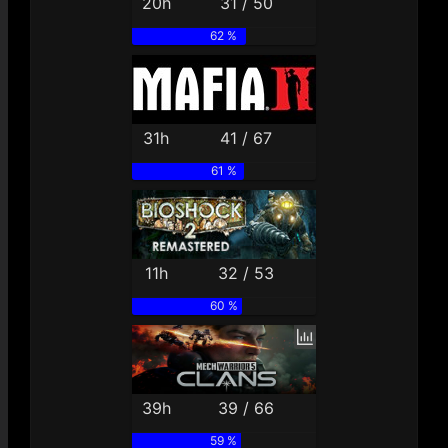
20h
31 / 50
62 %
31h
41 / 67
61 %
11h
32 / 53
60 %
39h
39 / 66
59 %