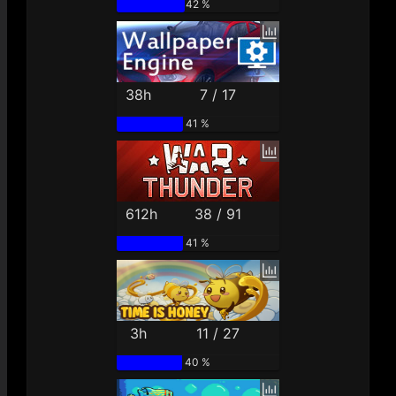
42 %
38h
7 / 17
41 %
612h
38 / 91
41 %
3h
11 / 27
40 %