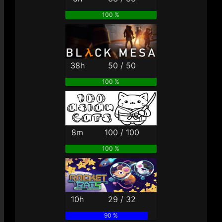
100 %
38h
50 / 50
100 %
8m
100 / 100
100 %
10h
29 / 32
90 %