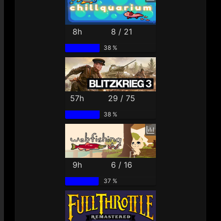
8h
8 / 21
38 %
57h
29 / 75
38 %
9h
6 / 16
37 %