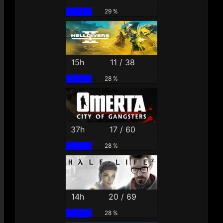
29 %
15h
11 / 38
28 %
37h
17 / 60
28 %
14h
20 / 69
28 %