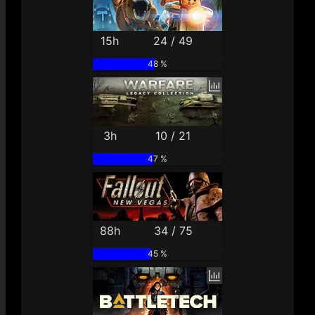
15h
24 / 49
48 %
3h
10 / 21
47 %
88h
34 / 75
45 %