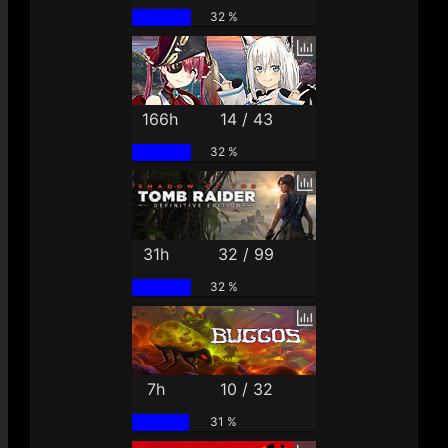
32 %
166h
14 / 43
32 %
31h
32 / 99
32 %
7h
10 / 32
31 %