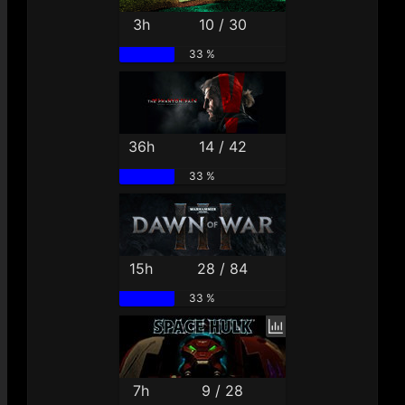
3h
10 / 30
33 %
36h
14 / 42
33 %
15h
28 / 84
33 %
7h
9 / 28