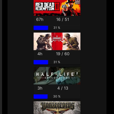
67h
16 / 51
31 %
4h
19 / 60
31 %
3h
4 / 13
30 %