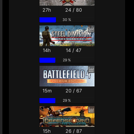
27h
24 / 80
30 %
14h
14 / 47
29 %
15m
20 / 67
29 %
15h
26 / 87