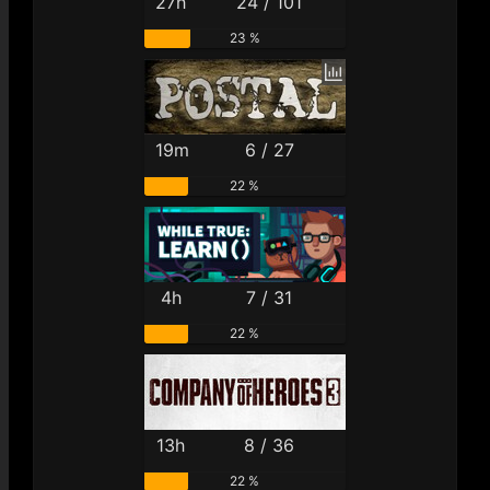
27h
24 / 101
23 %
19m
6 / 27
22 %
4h
7 / 31
22 %
13h
8 / 36
22 %