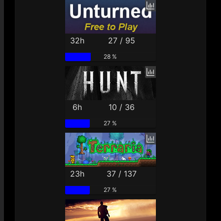
32h
27 / 95
28 %
6h
10 / 36
27 %
23h
37 / 137
27 %