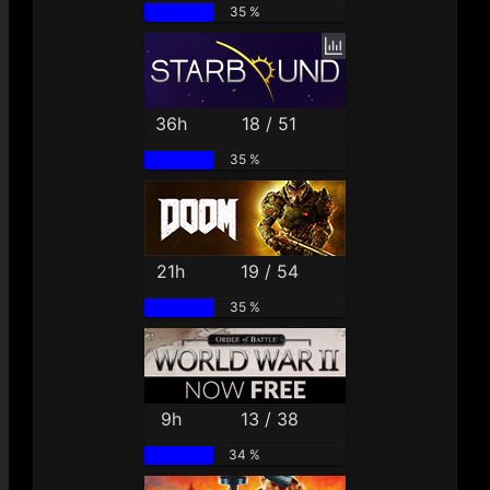
35 %
36h
18 / 51
35 %
21h
19 / 54
35 %
9h
13 / 38
34 %