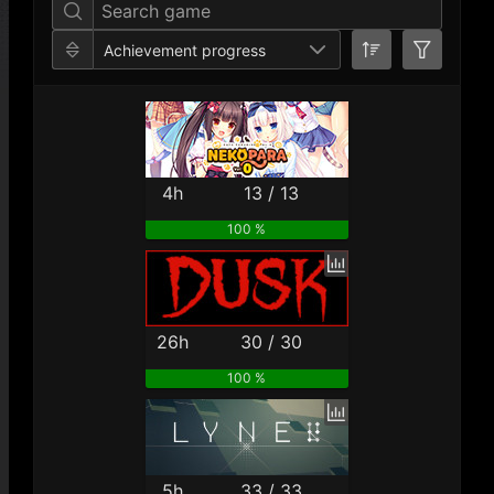
Achievement progress
4h
13 / 13
100 %
26h
30 / 30
100 %
5h
33 / 33