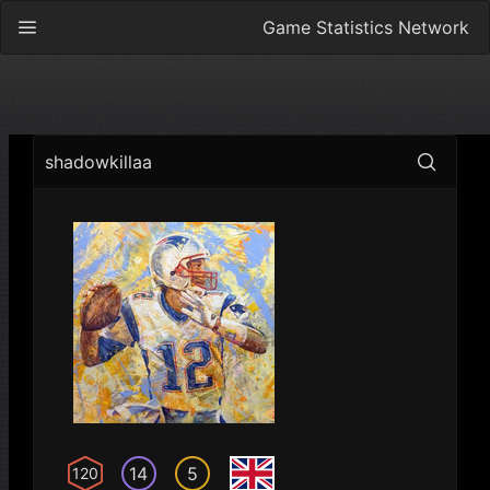
Game Statistics Network
shadowkillaa
14
5
120