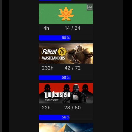
4h
14 / 24
58 %
232h
42 / 72
58 %
22h
28 / 50
56 %