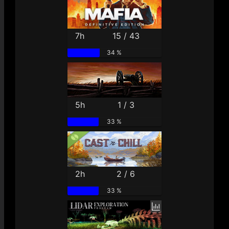
7h
15 / 43
34 %
5h
1 / 3
33 %
2h
2 / 6
33 %