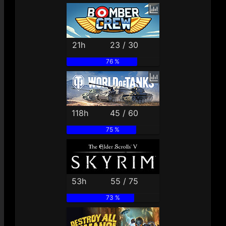
21h
23 / 30
76 %
118h
45 / 60
75 %
53h
55 / 75
73 %