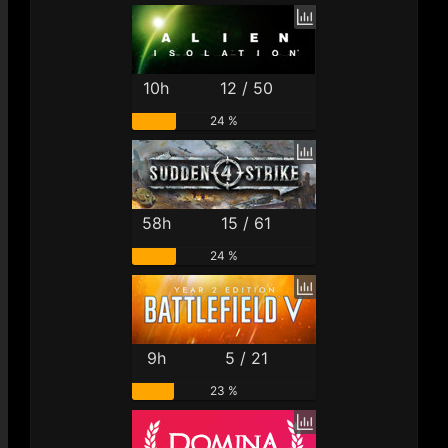
10h
12 / 50
24 %
58h
15 / 61
24 %
9h
5 / 21
23 %