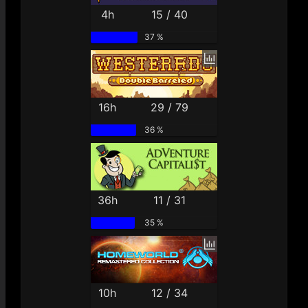
4h
15 / 40
37 %
16h
29 / 79
36 %
36h
11 / 31
35 %
10h
12 / 34