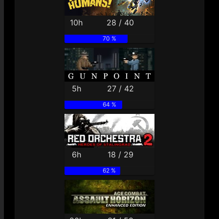
10h
28 / 40
70 %
5h
27 / 42
64 %
6h
18 / 29
62 %