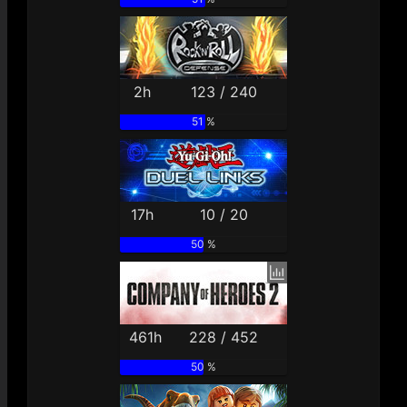
2h
123 / 240
51 %
17h
10 / 20
50 %
461h
228 / 452
50 %