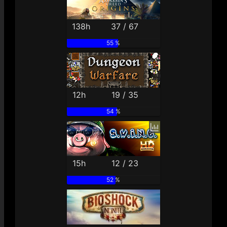
138h
37 / 67
55 %
12h
19 / 35
54 %
15h
12 / 23
52 %