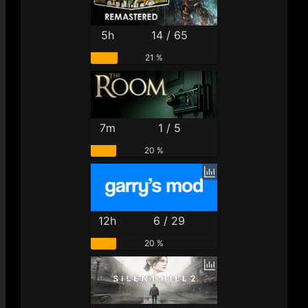
5h
14 / 65
21 %
7m
1 / 5
20 %
12h
6 / 29
20 %