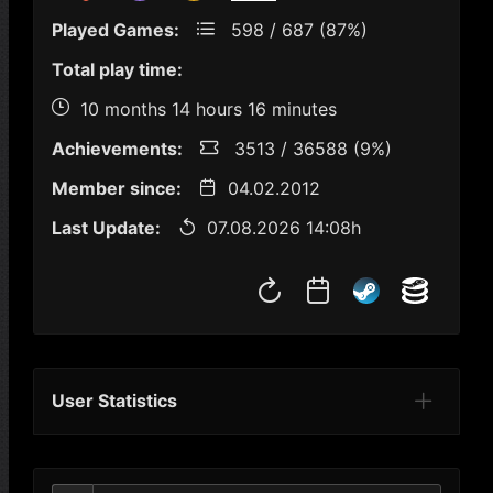
Played Games:
598 / 687 (87%)
Total play time:
10 months 14 hours 16 minutes
Achievements:
3513 / 36588 (9%)
Member since:
04.02.2012
Last Update:
07.08.2026 14:08h
User Statistics
Per Year
Last Year
Last Month
Per M