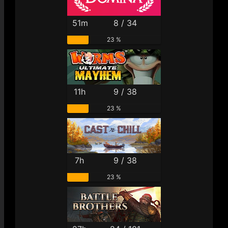
51m
8 / 34
23 %
11h
9 / 38
23 %
7h
9 / 38
23 %