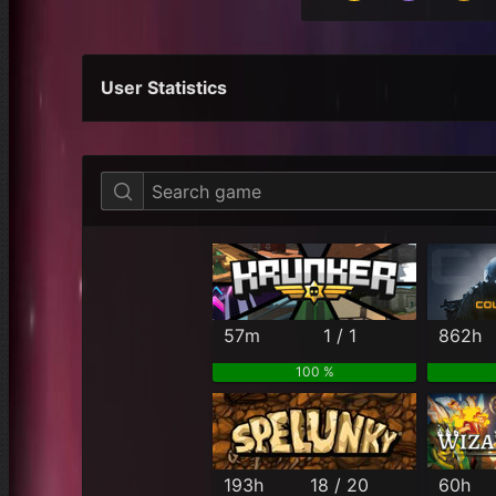
User Statistics
Per Year
Last Year
Last Month
57m
1 / 1
862h
100 %
193h
18 / 20
60h