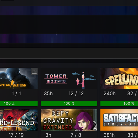
Per Month
Per Weekday
Per Hour
Genres
1 / 1
35h
12 / 12
240h
32 /
100 %
100 %
100 %
17 / 19
3h
7 / 8
381h
38 /