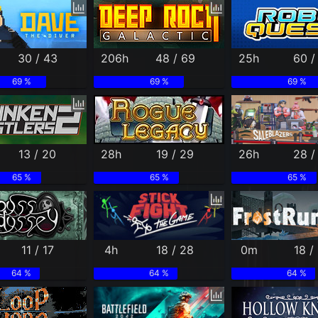
30 / 43
206h
48 / 69
25h
60 /
69 %
69 %
69 %
13 / 20
28h
19 / 29
26h
28 /
65 %
65 %
65 %
11 / 17
4h
18 / 28
0m
18 /
64 %
64 %
64 %