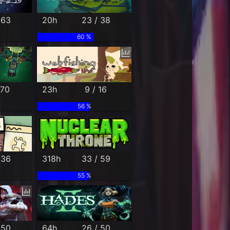
 63
20h
23 / 38
60 %
 70
23h
9 / 16
56 %
 36
318h
33 / 59
55 %
 50
64h
26 / 50