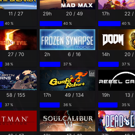
11 / 27
29h
20 / 49
17h
22 /
40 %
40 %
40 %
27 / 70
2h
6 / 16
14h
20 /
38 %
37 %
37 %
58 / 155
17h
49 / 134
19h
13 /
37 %
36 %
35 %