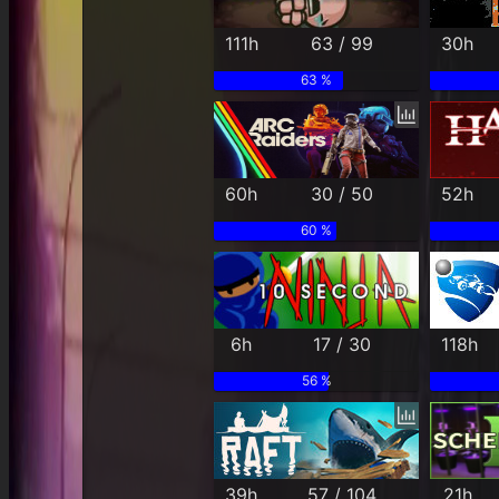
111h
63 / 99
30h
63 %
60h
30 / 50
52h
60 %
6h
17 / 30
118h
56 %
39h
57 / 104
21h