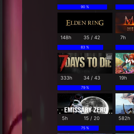
90 %
148h
35 / 42
7h
83 %
333h
34 / 43
19h
79 %
5h
15 / 20
582h
75 %