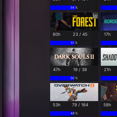
54 %
60h
23 / 45
17h
51 %
47h
19 / 38
21h
50 %
53h
79 / 164
58h
48 %