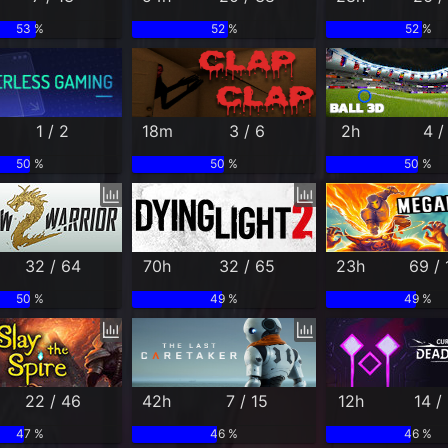
53 %
52 %
52 %
1 / 2
18m
3 / 6
2h
4 /
50 %
50 %
50 %
32 / 64
70h
32 / 65
23h
69 /
50 %
49 %
49 %
22 / 46
42h
7 / 15
12h
14 /
47 %
46 %
46 %