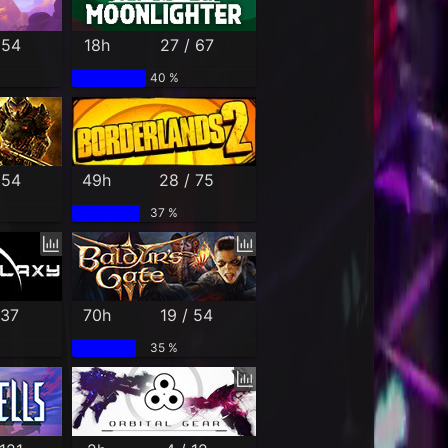
 54
18h
27 / 67
40 %
 54
49h
28 / 75
37 %
 37
70h
19 / 54
35 %