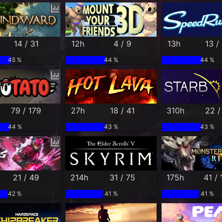
14 / 31
12h
4 / 9
13h
13 /
45 %
44 %
44 %
79 / 179
27h
18 / 41
310h
22 /
44 %
43 %
43 %
21 / 49
214h
31 / 75
175h
41 / 
42 %
41 %
41 %