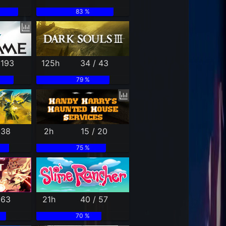
83 %
 193
125h
34 / 43
79 %
 38
2h
15 / 20
75 %
 63
21h
40 / 57
70 %