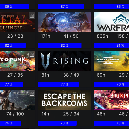
89 %
87 %
86 %
23 / 28
171h
41 / 50
835h
158 /
82 %
82 %
81 %
27 / 35
81h
38 / 49
69h
29 /
77 %
77 %
76 %
74 / 100
14h
25 / 34
46h
46 /
74 %
73 %
73 %