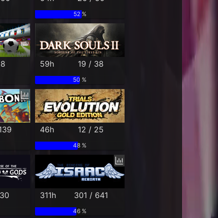
52 %
 8
59h
19 / 38
50 %
 139
46h
12 / 25
48 %
 30
311h
301 / 641
46 %