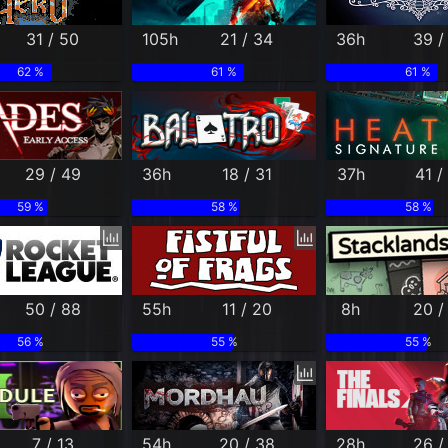
31 / 50
105h
21 / 34
36h
39 /
62 %
61 %
61 %
29 / 49
36h
18 / 31
37h
41 /
59 %
58 %
58 %
50 / 88
55h
11 / 20
8h
20 /
56 %
55 %
55 %
7 / 13
54h
20 / 38
28h
26 /