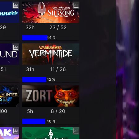
 29
32h
23 / 52
44 %
 51
31h
11 / 26
42 %
100
5h
8 / 20
40 %