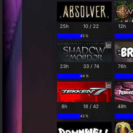
25h
10 / 22
12h
45 %
23h
33 / 74
76h
44 %
8h
18 / 42
49h
42 %