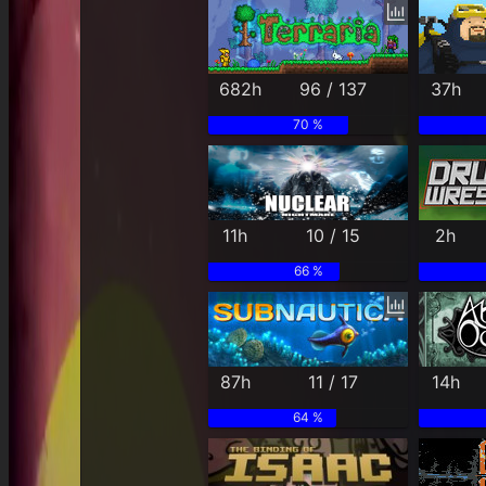
682h
96 / 137
37h
70 %
11h
10 / 15
2h
66 %
87h
11 / 17
14h
64 %