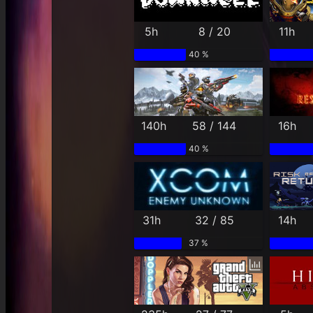
5h
8 / 20
11h
40 %
140h
58 / 144
16h
40 %
31h
32 / 85
14h
37 %