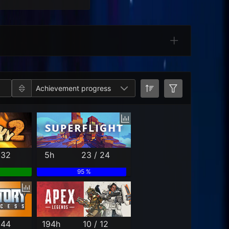
Categories
Achievement progress
 32
5h
23 / 24
95 %
 44
194h
10 / 12