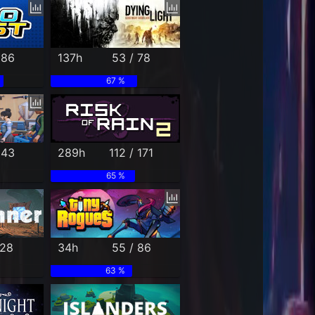
 86
137h
53 / 78
67 %
 43
289h
112 / 171
65 %
 28
34h
55 / 86
63 %