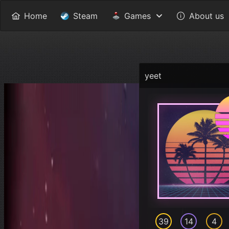
Home
Steam
Games
About us
yeet
39
14
4