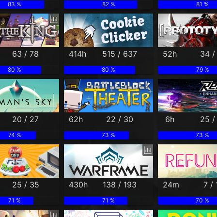
83 %
82 %
81 %
63 / 78
414h
515 / 637
52h
34 /
80 %
80 %
79 %
20 / 27
62h
22 / 30
6h
25 /
74 %
73 %
73 %
25 / 35
430h
138 / 193
24m
7 / 
71 %
71 %
70 %