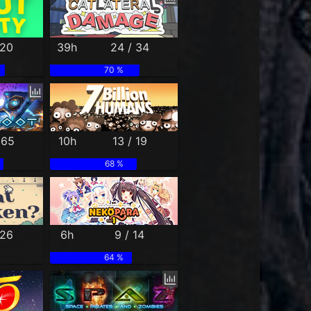
 20
39h
24 / 34
70 %
 65
10h
13 / 19
68 %
 26
6h
9 / 14
64 %