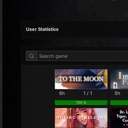
User Statistics
Per Year
Last Year
Last Month
6h
1 / 1
5h
100 %