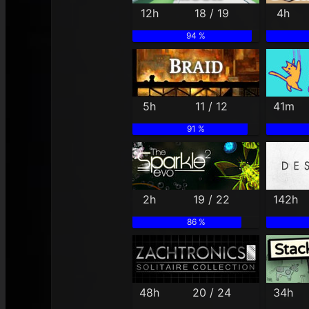
12h
18 / 19
4h
94 %
5h
11 / 12
41m
91 %
2h
19 / 22
142h
86 %
48h
20 / 24
34h