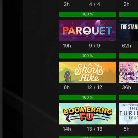
2h
4 / 4
2h
100 %
19h
9 / 9
62h
100 %
6h
12 / 12
36h
100 %
14h
13 / 13
5h