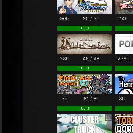
90h
30 / 30
114h
100 %
28h
48 / 48
239h
100 %
3h
81 / 81
8h
100 %