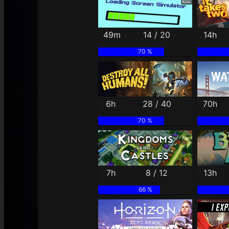
49m
14 / 20
14h
70 %
6h
28 / 40
70h
70 %
7h
8 / 12
13h
66 %