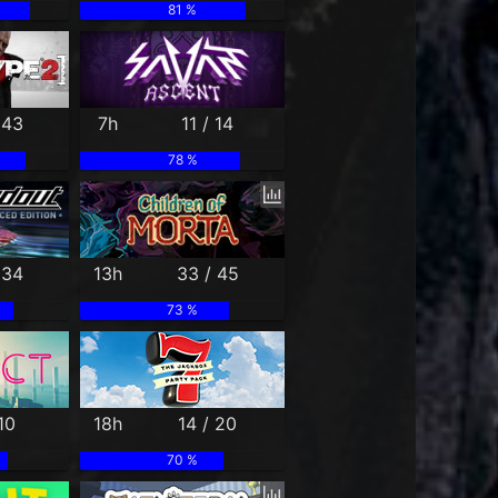
81 %
 43
7h
11 / 14
78 %
 34
13h
33 / 45
73 %
10
18h
14 / 20
70 %