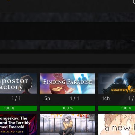
Per Month
Per Weekday
Per Hour
Genres
1 / 1
5h
1 / 1
14h
1 /
100 %
100 %
100 %