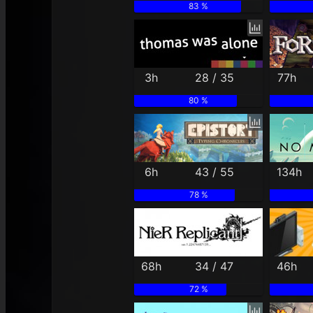
83 %
3h
28 / 35
77h
80 %
6h
43 / 55
134h
78 %
68h
34 / 47
46h
72 %