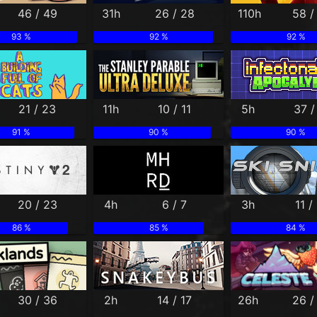
46 / 49
31h
26 / 28
110h
58 /
93 %
92 %
92 %
21 / 23
11h
10 / 11
5h
37 /
91 %
90 %
90 %
20 / 23
4h
6 / 7
3h
11 /
86 %
85 %
84 %
30 / 36
2h
14 / 17
26h
26 /