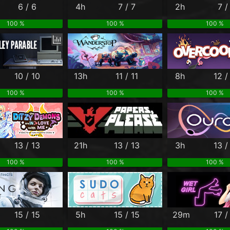
6 / 6
4h
7 / 7
2h
7 /
100 %
100 %
100 %
10 / 10
13h
11 / 11
8h
12 /
100 %
100 %
100 %
13 / 13
21h
13 / 13
3h
13 /
100 %
100 %
100 %
15 / 15
5h
15 / 15
29m
17 /