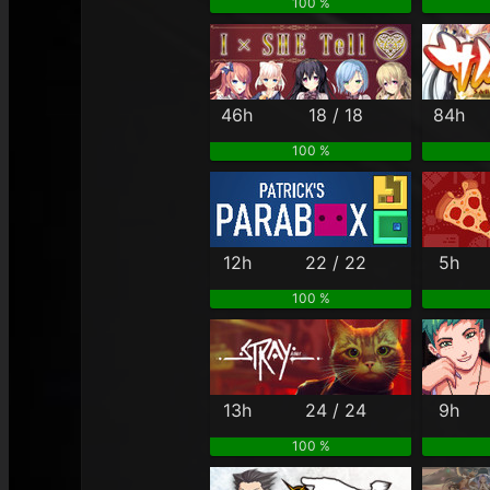
100 %
46h
18 / 18
84h
100 %
12h
22 / 22
5h
100 %
13h
24 / 24
9h
100 %