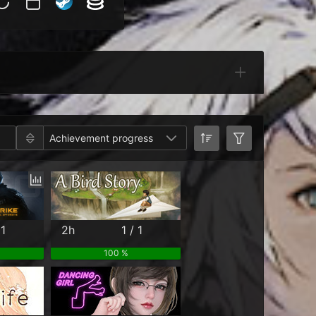
Categories
Achievement progress
 1
2h
1 / 1
100 %