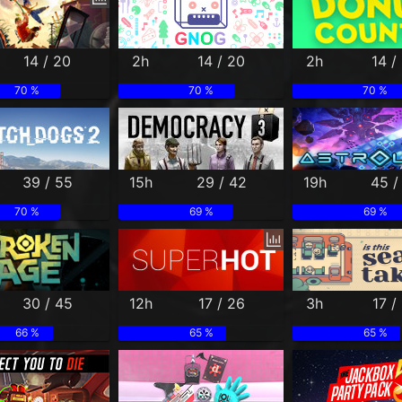
14 / 20
2h
14 / 20
2h
14 /
70 %
70 %
70 %
39 / 55
15h
29 / 42
19h
45 /
70 %
69 %
69 %
30 / 45
12h
17 / 26
3h
17 /
66 %
65 %
65 %