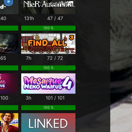
 40
131h
47 / 47
100 %
 65
7h
72 / 72
100 %
 100
3h
101 / 101
100 %