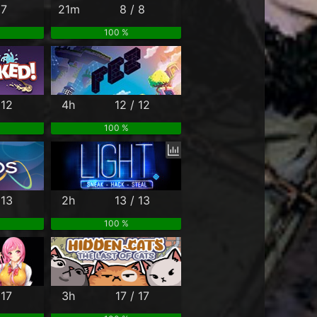
 7
21m
8 / 8
100 %
 12
4h
12 / 12
100 %
 13
2h
13 / 13
100 %
 17
3h
17 / 17