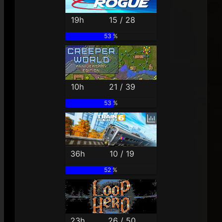
19h
15 / 28
53 %
10h
21 / 39
53 %
36h
10 / 19
52 %
23h
26 / 50