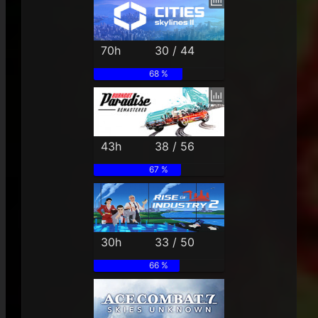
70h
30 / 44
68 %
43h
38 / 56
67 %
30h
33 / 50
66 %