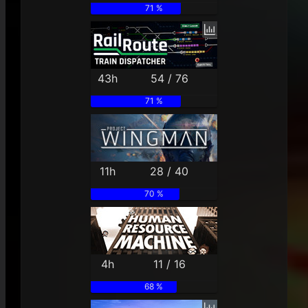
71 %
43h
54 / 76
71 %
11h
28 / 40
70 %
4h
11 / 16
68 %