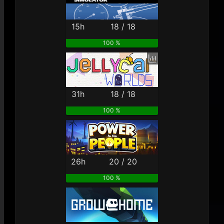
15h
18 / 18
100 %
31h
18 / 18
100 %
26h
20 / 20
100 %