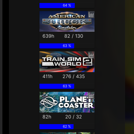
64 %
639h
82 / 130
63 %
411h
276 / 435
63 %
82h
20 / 32
62 %