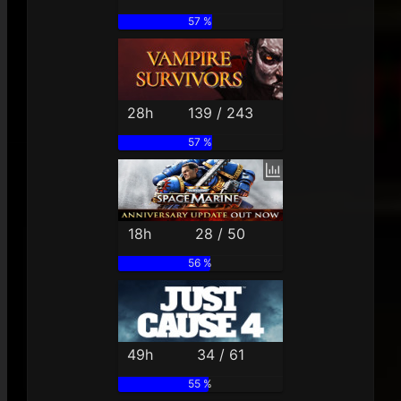
57 %
28h
139 / 243
57 %
18h
28 / 50
56 %
49h
34 / 61
55 %