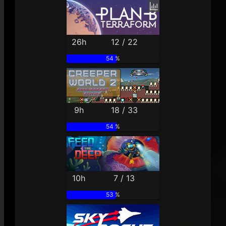
26h
12 / 22
54 %
9h
18 / 33
54 %
10h
7 / 13
53 %