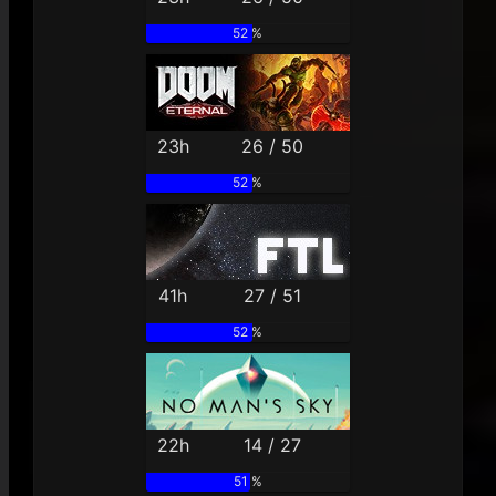
52 %
23h
26 / 50
52 %
41h
27 / 51
52 %
22h
14 / 27
51 %