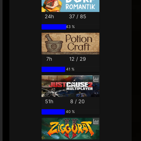
24h
37 / 85
43 %
7h
12 / 29
41 %
51h
8 / 20
40 %