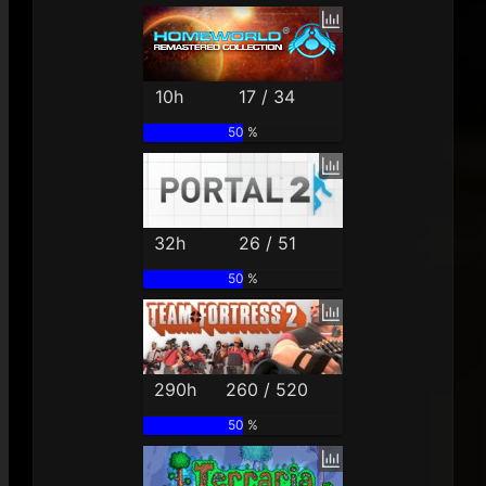
10h
17 / 34
50 %
32h
26 / 51
50 %
290h
260 / 520
50 %