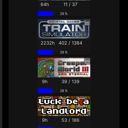
64h
11 / 37
29 %
2232h
402 / 1384
29 %
9h
39 / 139
28 %
9h
53 / 186