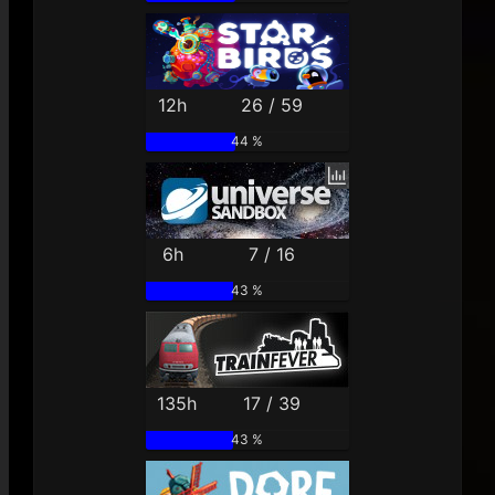
12h
26 / 59
44 %
6h
7 / 16
43 %
135h
17 / 39
43 %