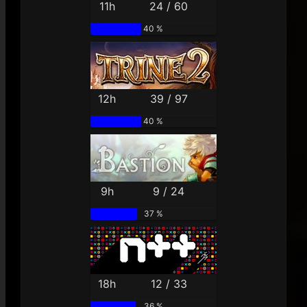
11h
24 / 60
40 %
12h
39 / 97
40 %
9h
9 / 24
37 %
18h
12 / 33
36 %