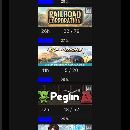
28 %
26h
22 / 79
27 %
11h
5 / 20
25 %
12h
13 / 52
25 %