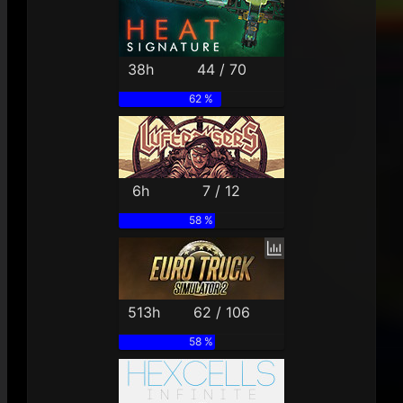
38h
44 / 70
62 %
6h
7 / 12
58 %
513h
62 / 106
58 %