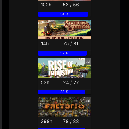
102h
53 / 56
94 %
14h
75 / 81
92 %
52h
24 / 27
88 %
398h
78 / 88