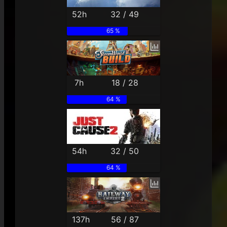
52h
32 / 49
65 %
7h
18 / 28
64 %
54h
32 / 50
64 %
137h
56 / 87