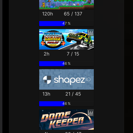
120h
65 / 137
47 %
2h
7 / 15
46 %
13h
21 / 45
46 %