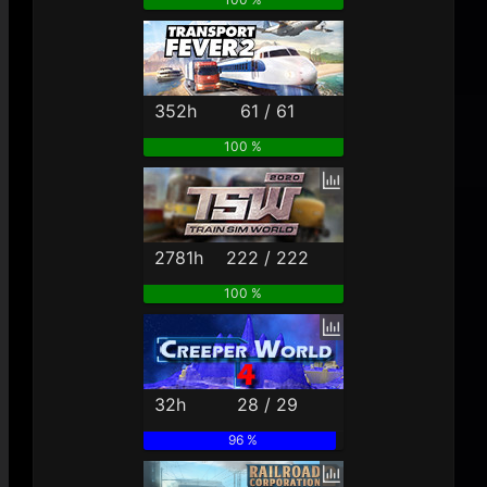
352h
61 / 61
100 %
2781h
222 / 222
100 %
32h
28 / 29
96 %