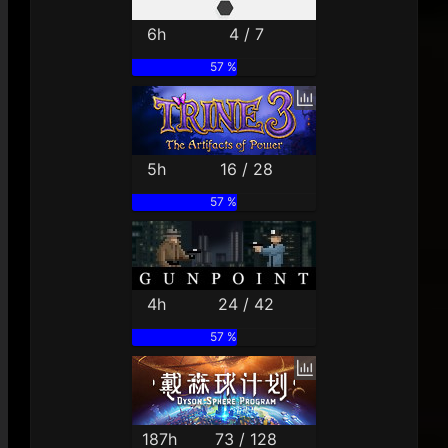
6h
4 / 7
57 %
5h
16 / 28
57 %
4h
24 / 42
57 %
187h
73 / 128