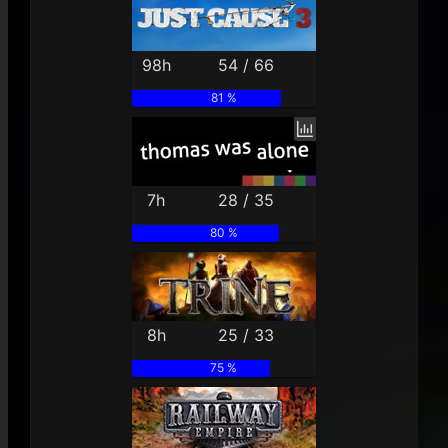
98h
54 / 66
81 %
7h
28 / 35
80 %
8h
25 / 33
75 %