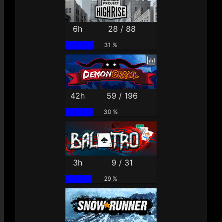
6h
28 / 88
31 %
42h
59 / 196
30 %
3h
9 / 31
29 %