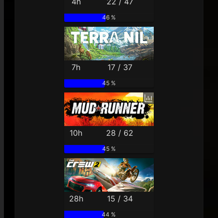
4h
22 / 47
46 %
7h
17 / 37
45 %
10h
28 / 62
45 %
28h
15 / 34
44 %