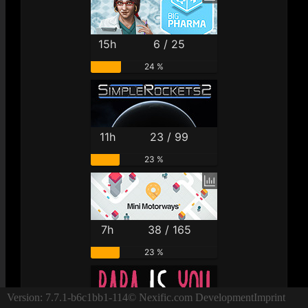
15h
6 / 25
24 %
11h
23 / 99
23 %
7h
38 / 165
23 %
Version: 7.7.1-b6c1bb1-114
© Nexific.com Development
Imprint