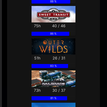
88 %
75h
40 / 46
86 %
51h
26 / 31
83 %
73h
30 / 37
81 %