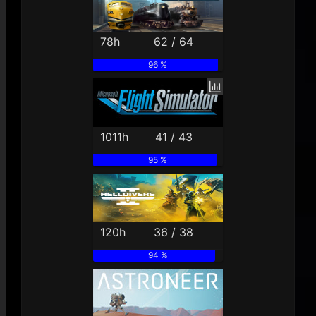
78h
62 / 64
96 %
1011h
41 / 43
95 %
120h
36 / 38
94 %