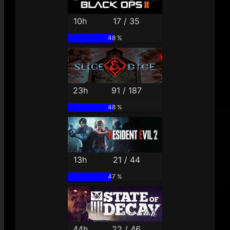
10h
17 / 35
48 %
23h
91 / 187
48 %
13h
21 / 44
47 %
44h
22 / 46