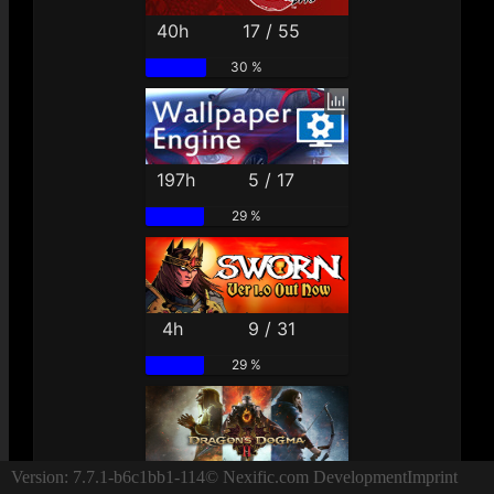
40h
17 / 55
30 %
197h
5 / 17
29 %
4h
9 / 31
29 %
32h
16 / 54
Version: 7.7.1-b6c1bb1-114
© Nexific.com Development
Imprint