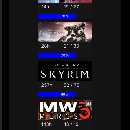
14h
19 / 27
70 %
28h
21 / 30
70 %
257h
52 / 75
69 %
143h
13 / 19