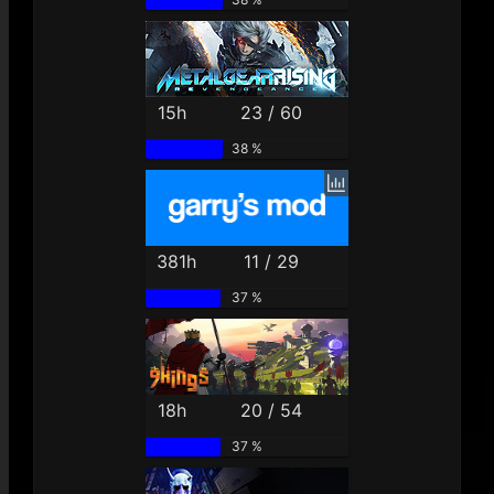
15h
23 / 60
38 %
381h
11 / 29
37 %
18h
20 / 54
37 %