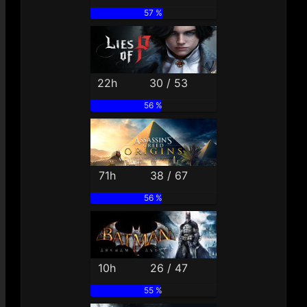
57 %
22h
30 / 53
56 %
71h
38 / 67
56 %
10h
26 / 47
55 %