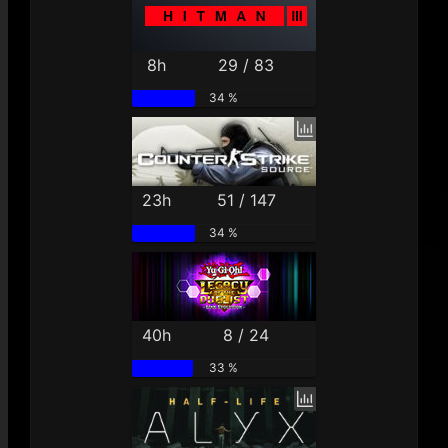
8h
29 / 83
34 %
23h
51 / 147
34 %
40h
8 / 24
33 %