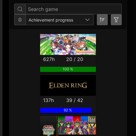
Achievement progress
627h
20 / 20
100 %
137h
39 / 42
92 %