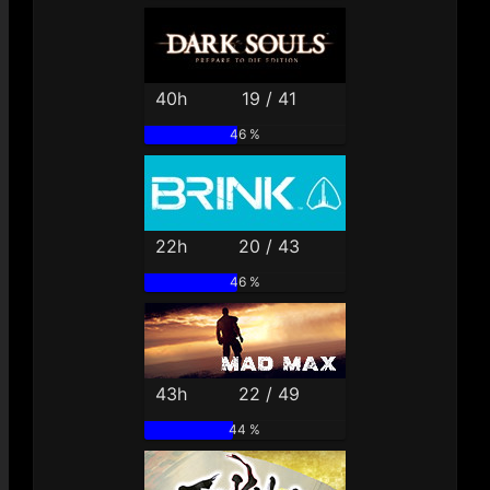
40h
19 / 41
46 %
22h
20 / 43
46 %
43h
22 / 49
44 %