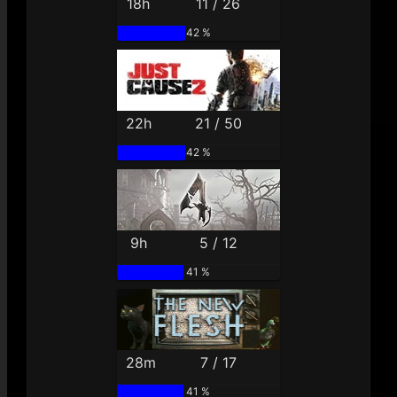
18h
11 / 26
42 %
22h
21 / 50
42 %
9h
5 / 12
41 %
28m
7 / 17
41 %