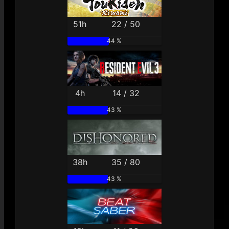
51h
22 / 50
44 %
4h
14 / 32
43 %
38h
35 / 80
43 %