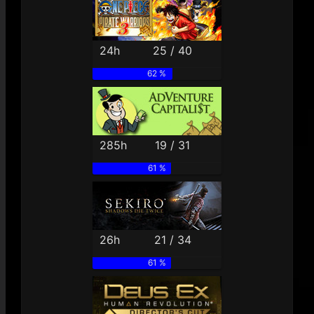
24h
25 / 40
62 %
285h
19 / 31
61 %
26h
21 / 34
61 %