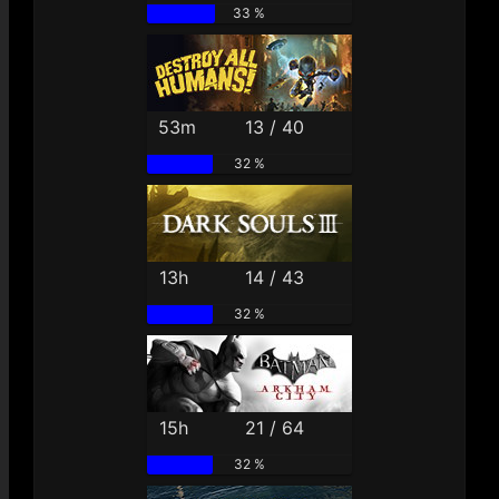
33 %
53m
13 / 40
32 %
13h
14 / 43
32 %
15h
21 / 64
32 %