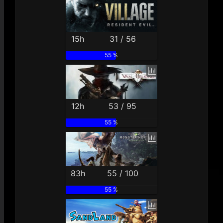
15h
31 / 56
55 %
12h
53 / 95
55 %
83h
55 / 100
55 %