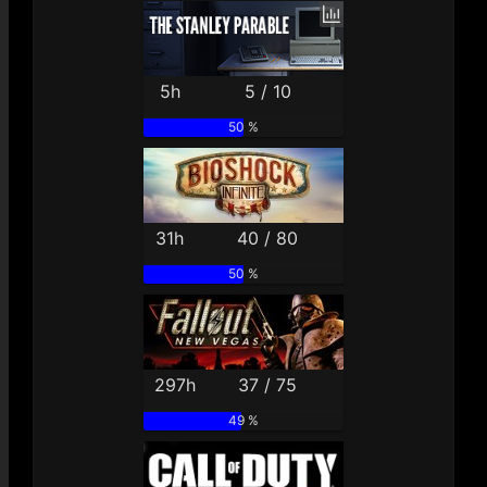
5h
5 / 10
50 %
31h
40 / 80
50 %
297h
37 / 75
49 %