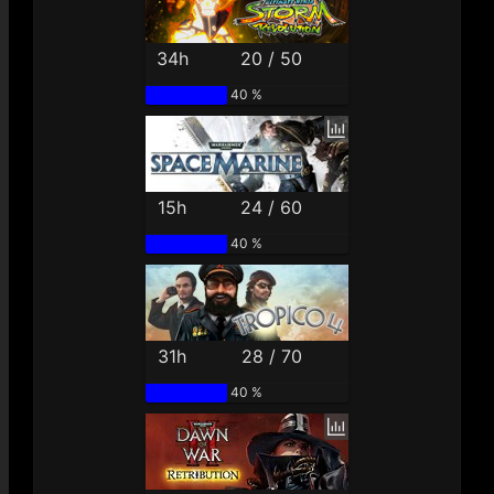
34h
20 / 50
40 %
15h
24 / 60
40 %
31h
28 / 70
40 %