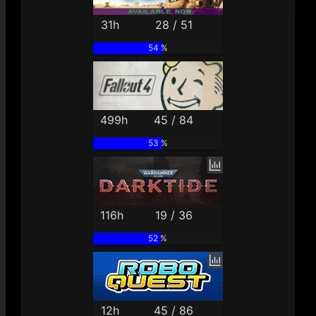
31h
28 / 51
54 %
499h
45 / 84
53 %
116h
19 / 36
52 %
12h
45 / 86