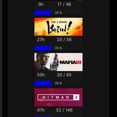
9h
17 / 48
35 %
27h
20 / 56
35 %
50h
30 / 85
35 %
47h
52 / 146