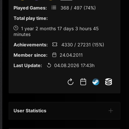
Played Games:
368 / 497 (74%)
Total play time:
1 year 2 months 17 days 3 hours 45
minutes
Achievements:
4330 / 27231 (15%)
Member since:
24.04.2011
Last Update:
04.08.2026 17:43h
User Statistics
Per Year
Last Year
Last Month
Per M