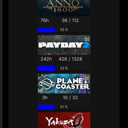
76h
36 / 112
32 %
242h
426 / 1328
32 %
3h
10 / 32
31 %