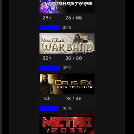
26h
25 / 66
37 %
89h
30 / 80
37 %
14h
18 / 49
36 %