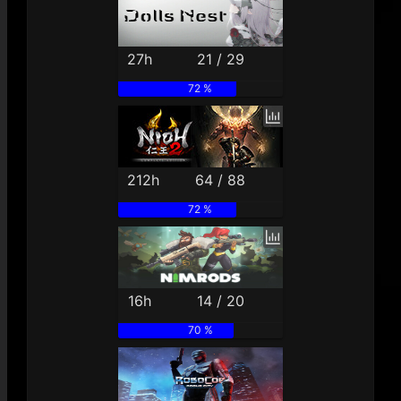
27h
21 / 29
72 %
212h
64 / 88
72 %
16h
14 / 20
70 %