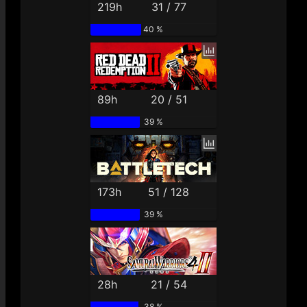
219h
31 / 77
40 %
89h
20 / 51
39 %
173h
51 / 128
39 %
28h
21 / 54
38 %