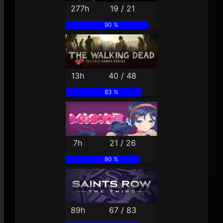
277h
19 / 21
90 %
13h
40 / 48
83 %
7h
21 / 26
80 %
89h
67 / 83