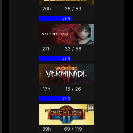
20h
35 / 59
59 %
27h
33 / 56
58 %
17h
15 / 26
57 %
39h
69 / 119