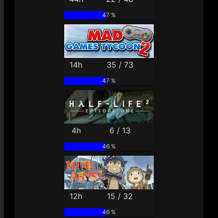
47 %
14h
35 / 73
47 %
4h
6 / 13
46 %
12h
15 / 32
46 %