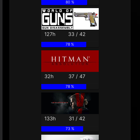
80 %
127h
33 / 42
78 %
32h
37 / 47
78 %
133h
31 / 42
73 %