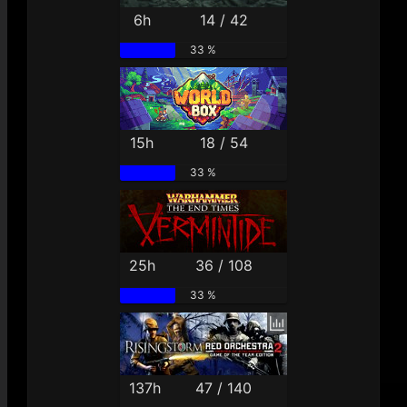
6h
14 / 42
33 %
15h
18 / 54
33 %
25h
36 / 108
33 %
137h
47 / 140