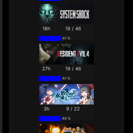
18h
19 / 46
41 %
27h
19 / 46
41 %
3h
9 / 22
40 %