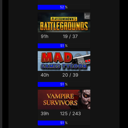
52 %
91h
19 / 37
51 %
40h
20 / 39
51 %
39h
125 / 243
51 %