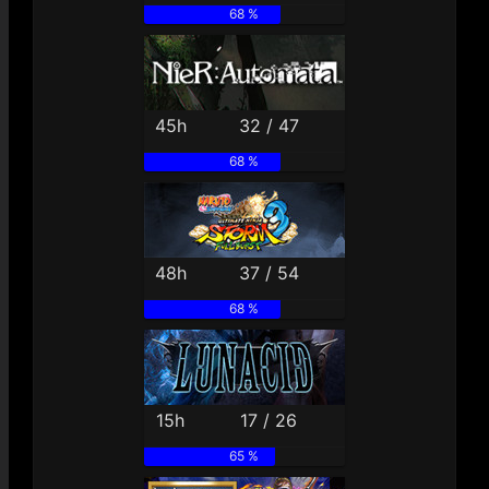
68 %
45h
32 / 47
68 %
48h
37 / 54
68 %
15h
17 / 26
65 %