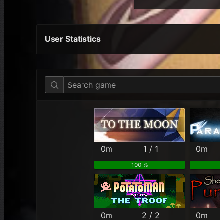
User Statistics
Per Year
Last Year
Last Month
0m
1 / 1
0m
100 %
0m
2 / 2
0m