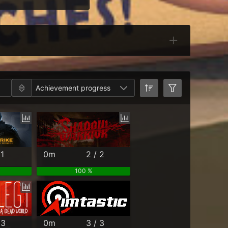
Categories
Achievement progress
 1
0m
2 / 2
100 %
 3
0m
3 / 3