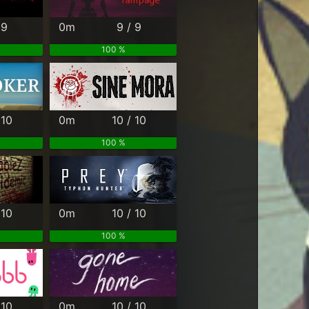
 9
0m
9 / 9
100 %
 10
0m
10 / 10
100 %
 10
0m
10 / 10
100 %
 10
0m
10 / 10