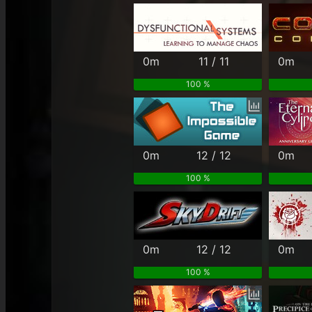
0m
11 / 11
0m
100 %
0m
12 / 12
0m
100 %
0m
12 / 12
0m
100 %