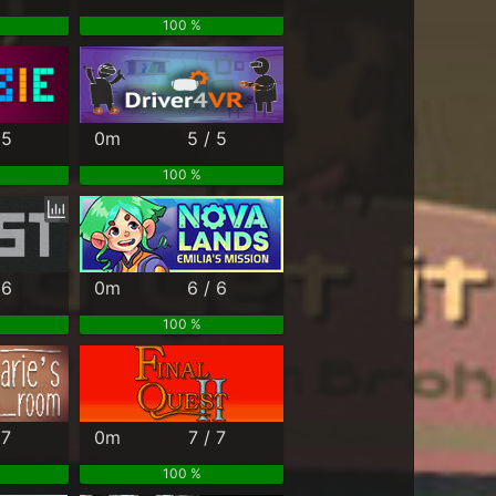
100 %
 5
0m
5 / 5
100 %
 6
0m
6 / 6
100 %
 7
0m
7 / 7
100 %