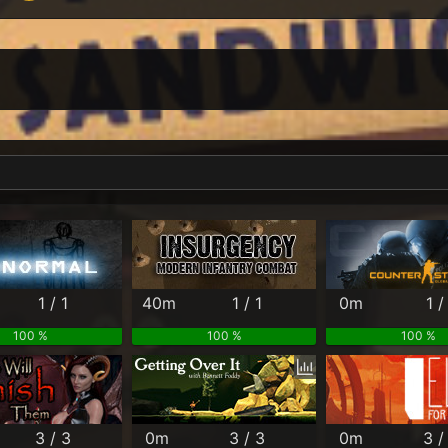
Per Month
Per Weekday
Per Hour
Genres
1 / 1
40m
1 / 1
0m
1 /
100 %
100 %
100 %
3 / 3
0m
3 / 3
0m
3 /