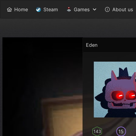
Home
Steam
Games
About us
Eden
15
143