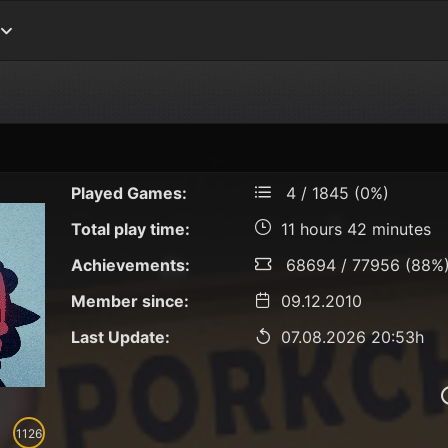
Played Games:
4 / 1845 (0%)
Total play time:
11 hours 42 minutes
Achievements:
68694 / 77956 (88%
Member since:
09.12.2010
Last Update:
07.08.2026 20:53h
1126