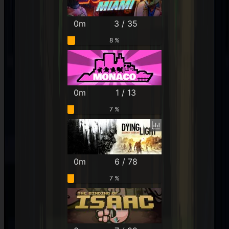
0m
3 / 35
8 %
0m
1 / 13
7 %
0m
6 / 78
7 %