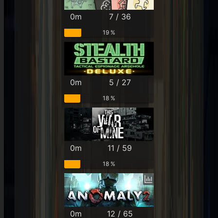
0m
7 / 36
19 %
0m
5 / 27
18 %
0m
11 / 59
18 %
0m
12 / 65