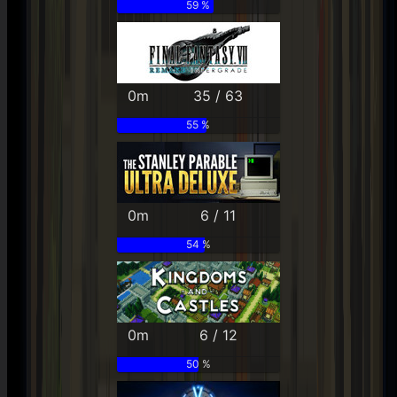
59 %
0m
35 / 63
55 %
0m
6 / 11
54 %
0m
6 / 12
50 %