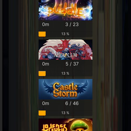
0m
3 / 23
13 %
0m
5 / 37
13 %
0m
6 / 46
13 %