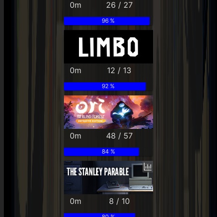
0m
26 / 27
96 %
0m
12 / 13
92 %
0m
48 / 57
84 %
0m
8 / 10
80 %