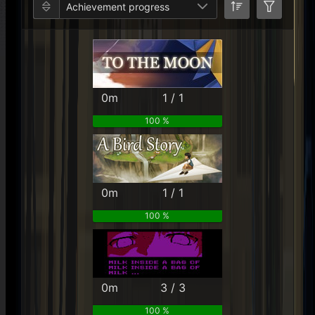
Achievement progress
0m
1 / 1
100 %
0m
1 / 1
100 %
0m
3 / 3
100 %