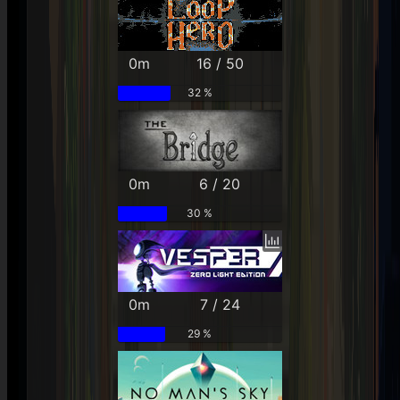
0m
16 / 50
32 %
0m
6 / 20
30 %
0m
7 / 24
29 %