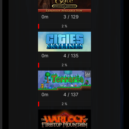
0m
3 / 129
2 %
0m
4 / 135
2 %
0m
4 / 137
2 %