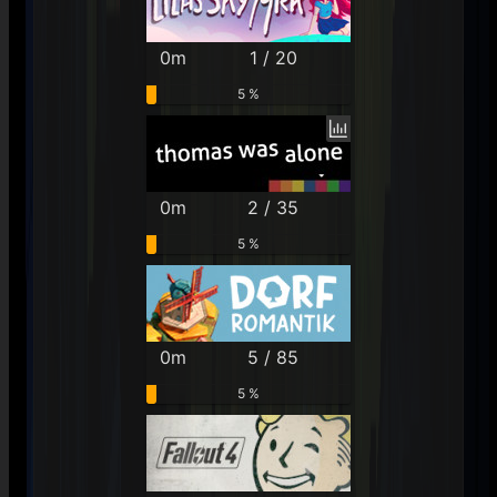
0m
1 / 20
5 %
0m
2 / 35
5 %
0m
5 / 85
5 %