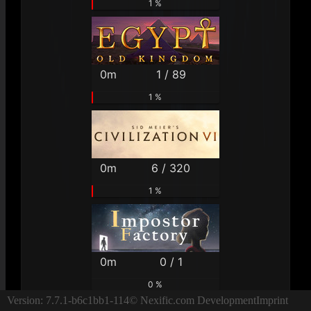
1 %
0m
1 / 89
1 %
0m
6 / 320
1 %
0m
0 / 1
0 %
Version: 7.7.1-b6c1bb1-114
© Nexific.com Development
Imprint