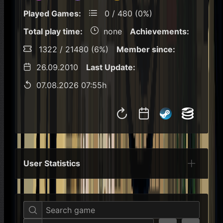
Played Games:
0 / 480 (0%)
Total play time:
none
Achievements:
1322 / 21480 (6%)
Member since:
26.09.2010
Last Update:
07.08.2026 07:55h
User Statistics
Per Year
Last Year
Last Month
Per M