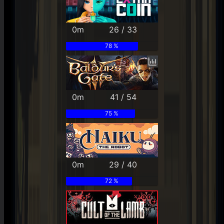
0m
26 / 33
78 %
0m
41 / 54
75 %
0m
29 / 40
72 %