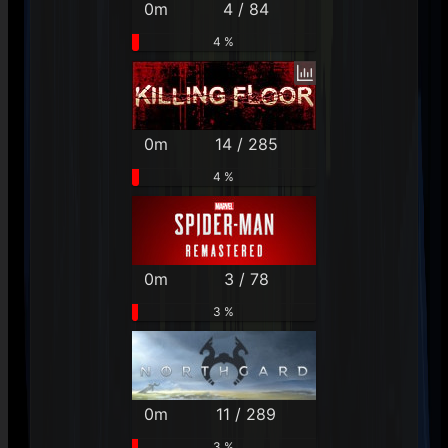
0m
4 / 84
4 %
0m
14 / 285
4 %
0m
3 / 78
3 %
0m
11 / 289
3 %