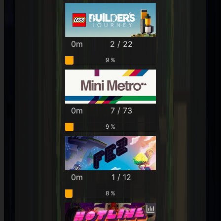
0m
2 / 22
9 %
0m
7 / 73
9 %
0m
1 / 12
8 %