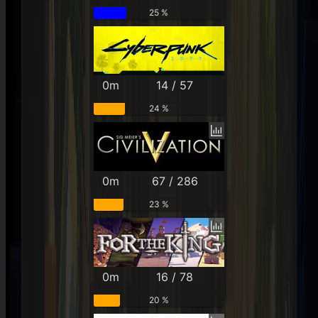
25 %
0m
14 / 57
24 %
0m
67 / 286
23 %
0m
16 / 78
20 %