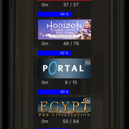
0m
37 / 57
64 %
0m
49 / 79
62 %
0m
9 / 15
60 %
0m
50 / 84