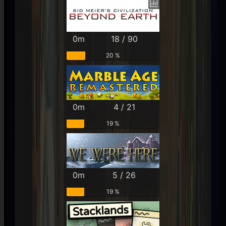
0m
18 / 90
20 %
0m
4 / 21
19 %
0m
5 / 26
19 %