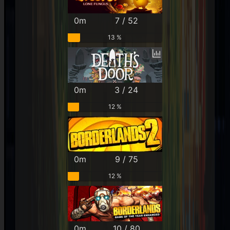
0m
7 / 52
13 %
0m
3 / 24
12 %
0m
9 / 75
12 %
0m
10 / 80