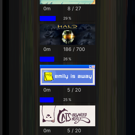
0m
8 / 27
29 %
0m
186 / 700
26 %
0m
5 / 20
25 %
0m
5 / 20