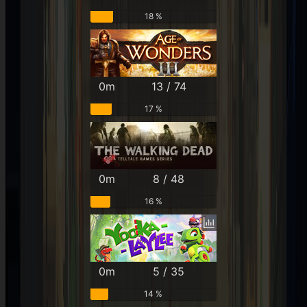
18 %
0m
13 / 74
17 %
0m
8 / 48
16 %
0m
5 / 35
14 %