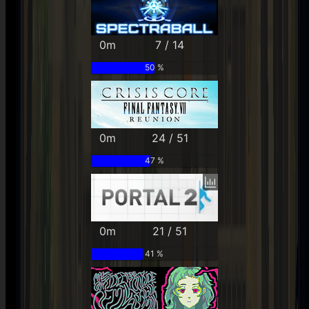
0m
7 / 14
50 %
0m
24 / 51
47 %
0m
21 / 51
41 %