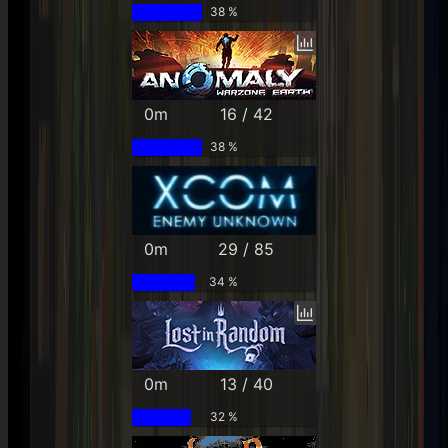
38 %
0m
16 / 42
38 %
0m
29 / 85
34 %
0m
13 / 40
32 %