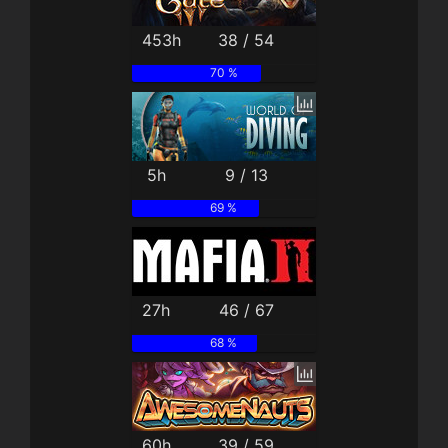
453h
38 / 54
70 %
5h
9 / 13
69 %
27h
46 / 67
68 %
60h
39 / 59