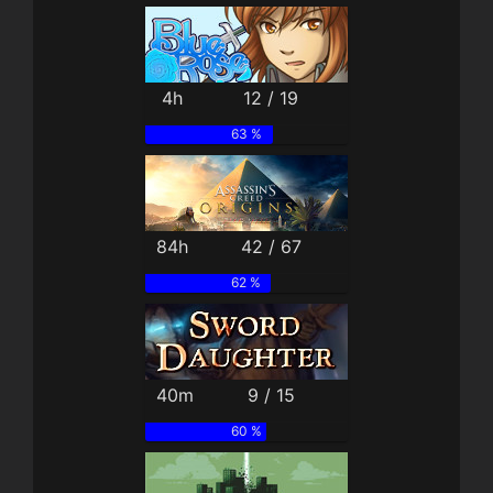
4h
12 / 19
63 %
84h
42 / 67
62 %
40m
9 / 15
60 %