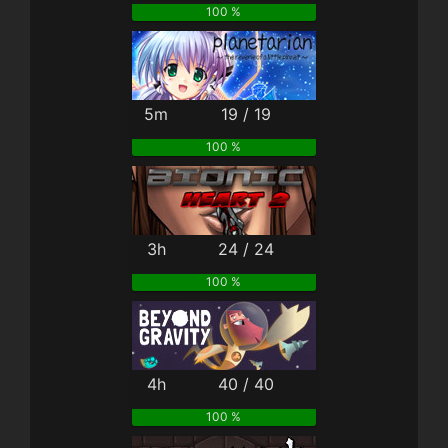
100 %
5m
19 / 19
100 %
3h
24 / 24
100 %
4h
40 / 40
100 %