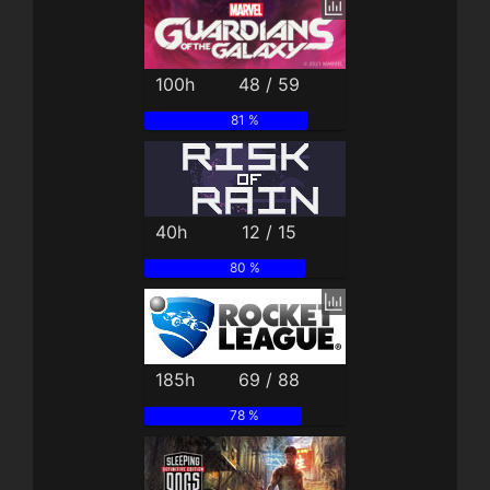
100h
48 / 59
81 %
40h
12 / 15
80 %
185h
69 / 88
78 %