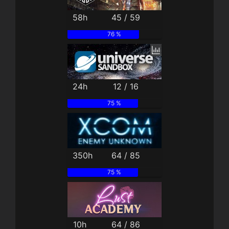
58h
45 / 59
76 %
24h
12 / 16
75 %
350h
64 / 85
75 %
10h
64 / 86