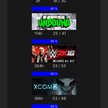
3h
18 / 30
60 %
114h
25 / 41
60 %
304h
33 / 55
60 %
186h
53 / 88
60 %