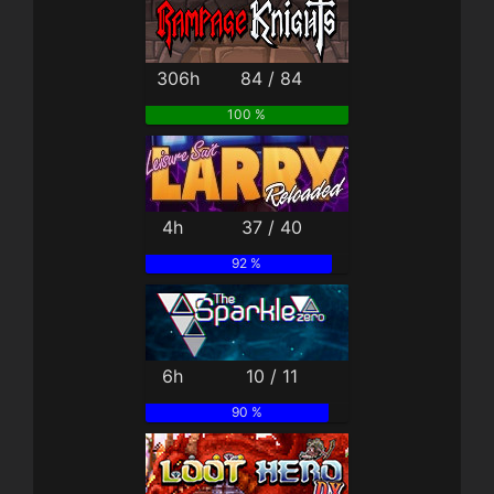
306h
84 / 84
100 %
4h
37 / 40
92 %
6h
10 / 11
90 %