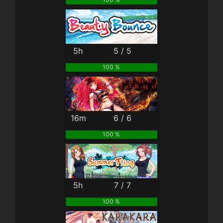
5h
5 / 5
100 %
16m
6 / 6
100 %
5h
7 / 7
100 %