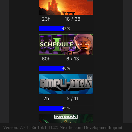
23h
18 / 38
47 %
60h
6 / 13
46 %
2h
5 / 11
45 %
Version: 7.7.1-b6c1bb1-114
© Nexific.com Development
Imprint