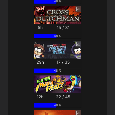
48 %
5h
15 / 31
48 %
29h
17 / 35
48 %
12h
22 / 45
48 %