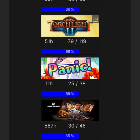
66 %
51h
79 / 119
66 %
11h
25 / 38
65 %
587h
30 / 46
65 %