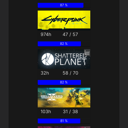
87 %
974h
47 / 57
82 %
32h
58 / 70
82 %
103h
31 / 38
81 %