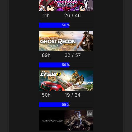
11h
26 / 46
56 %
89h
32 / 57
56 %
50h
19 / 34
55 %