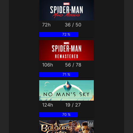
72h
36 / 50
72 %
106h
56 / 78
71 %
124h
19 / 27
70 %