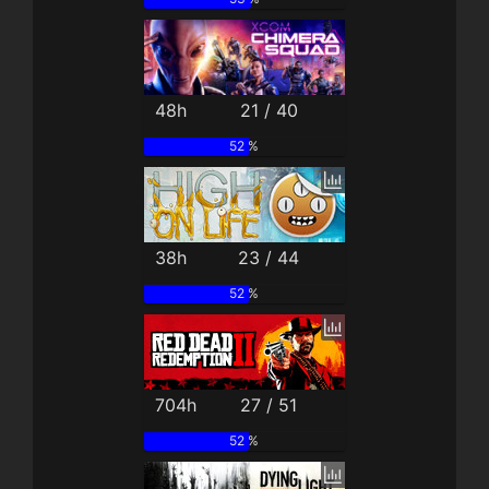
48h
21 / 40
52 %
38h
23 / 44
52 %
704h
27 / 51
52 %