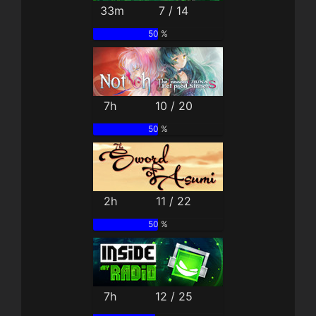
33m
7 / 14
50 %
7h
10 / 20
50 %
2h
11 / 22
50 %
7h
12 / 25