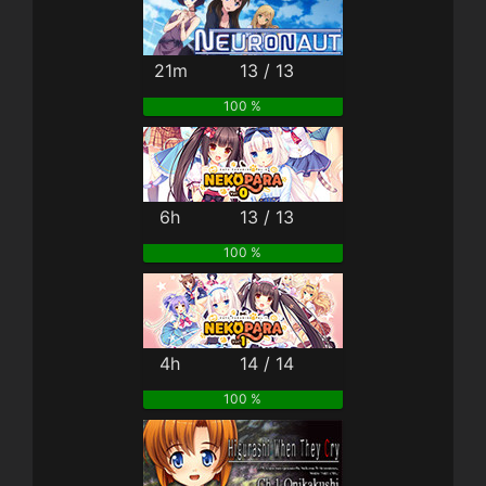
21m
13 / 13
100 %
6h
13 / 13
100 %
4h
14 / 14
100 %