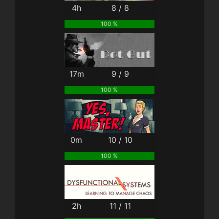
4h
8 / 8
100 %
17m
9 / 9
100 %
0m
10 / 10
100 %
2h
11 / 11