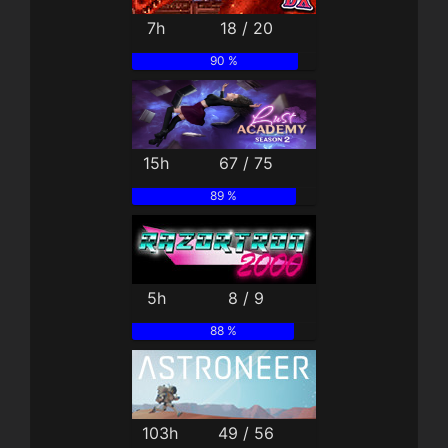
7h
18 / 20
90 %
15h
67 / 75
89 %
5h
8 / 9
88 %
103h
49 / 56