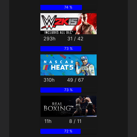
74 %
293h
31 / 42
73 %
310h
49 / 67
73 %
11h
8 / 11
72 %