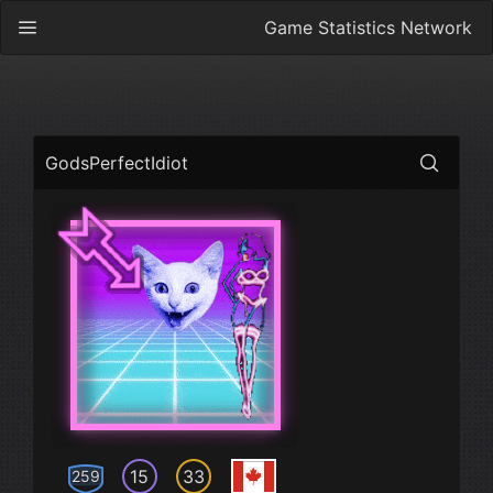
Game Statistics Network
GodsPerfectIdiot
15
33
259