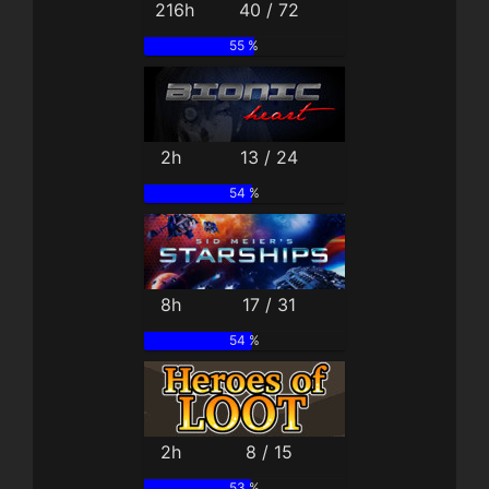
216h
40 / 72
55 %
2h
13 / 24
54 %
8h
17 / 31
54 %
2h
8 / 15
53 %