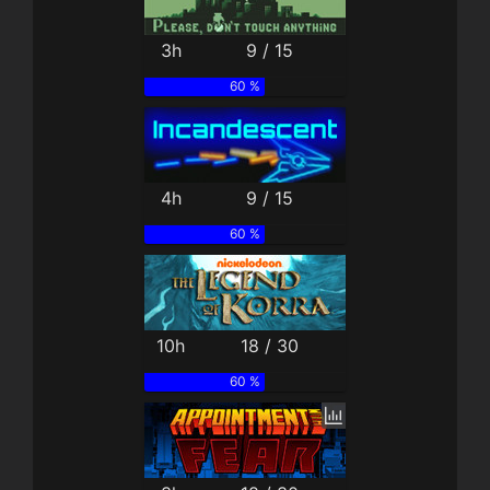
3h
9 / 15
60 %
4h
9 / 15
60 %
10h
18 / 30
60 %