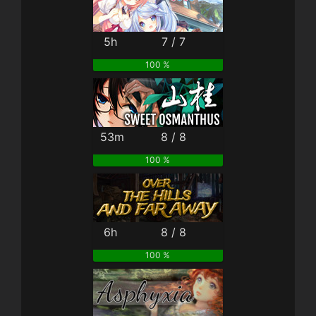
5h
7 / 7
100 %
53m
8 / 8
100 %
6h
8 / 8
100 %