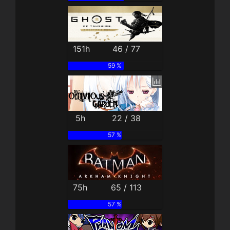
151h
46 / 77
59 %
5h
22 / 38
57 %
75h
65 / 113
57 %