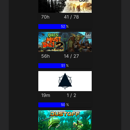
70h
41 / 78
52 %
56h
14 / 27
51 %
19m
1 / 2
50 %