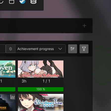
Categories
Achievement progress
 1
3h
1 / 1
100 %