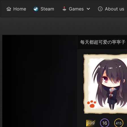
Home
Steam
Games
About us
每天都超可爱の寧寧子
16
639
415