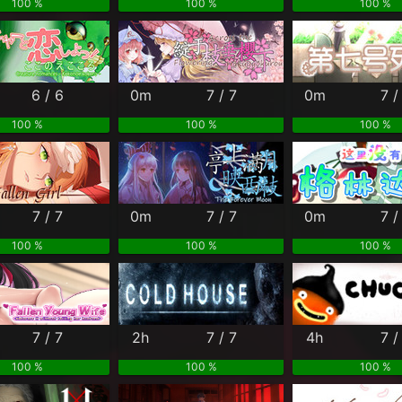
100 %
100 %
100 %
6 / 6
0m
7 / 7
0m
7 /
100 %
100 %
100 %
7 / 7
0m
7 / 7
0m
7 /
100 %
100 %
100 %
7 / 7
2h
7 / 7
4h
7 /
100 %
100 %
100 %