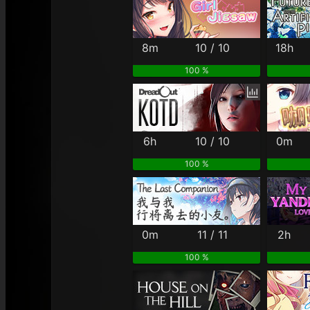
8m
10 / 10
18h
100 %
6h
10 / 10
0m
100 %
0m
11 / 11
2h
100 %