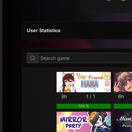
User Statistics
Per Year
Last Year
Last Month
3h
1 / 1
6h
100 %