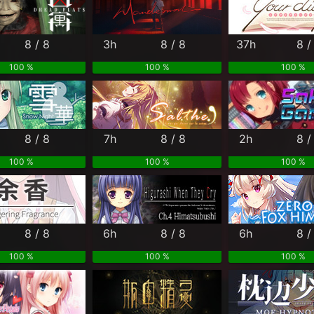
8 / 8
3h
8 / 8
37h
8 /
100 %
100 %
100 %
8 / 8
7h
8 / 8
2h
8 /
100 %
100 %
100 %
8 / 8
6h
8 / 8
6h
8 /
100 %
100 %
100 %