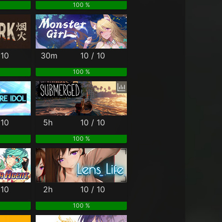
100 %
 10
30m
10 / 10
100 %
 10
5h
10 / 10
100 %
 10
2h
10 / 10
100 %