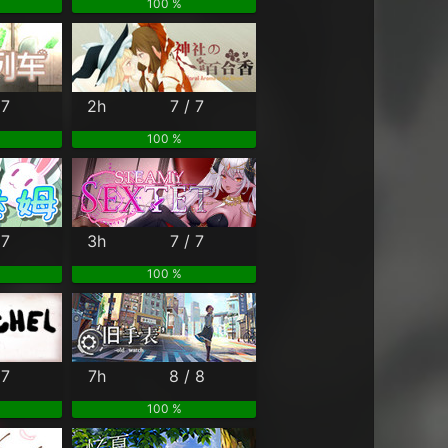
100 %
 7
2h
7 / 7
100 %
 7
3h
7 / 7
100 %
 7
7h
8 / 8
100 %