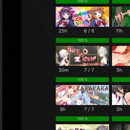
100 %
25h
6 / 6
11h
100 %
30m
7 / 7
5h
100 %
8h
7 / 7
2h
100 %