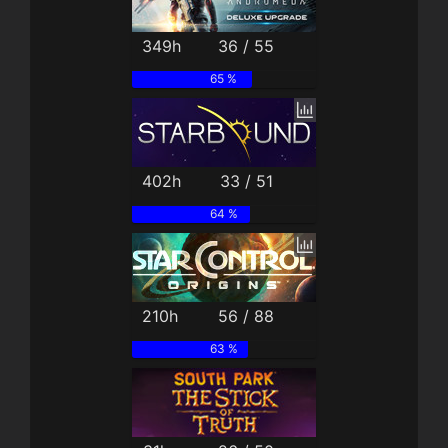
349h
36 / 55
65 %
402h
33 / 51
64 %
210h
56 / 88
63 %