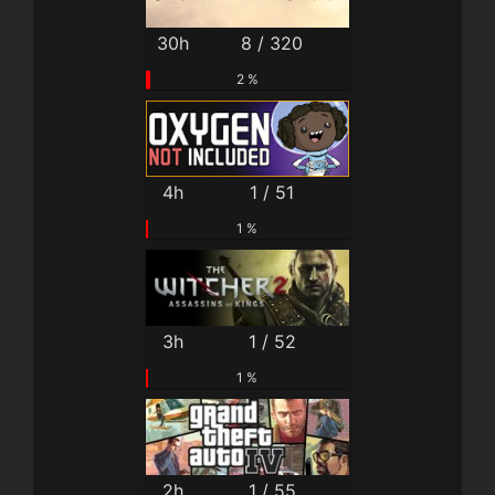
30h
8 / 320
2 %
4h
1 / 51
1 %
3h
1 / 52
1 %
2h
1 / 55