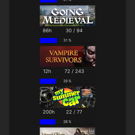
86h
30 / 94
31 %
12h
72 / 243
29 %
200h
22 / 77
28 %