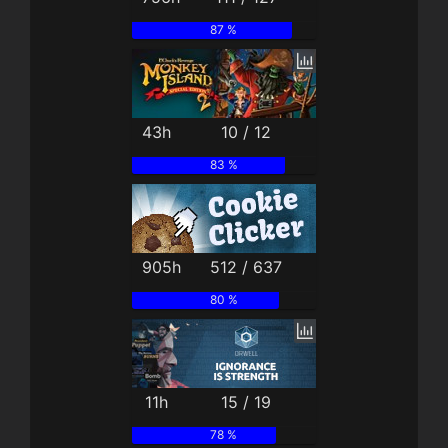
87 %
43h
10 / 12
83 %
905h
512 / 637
80 %
11h
15 / 19
78 %