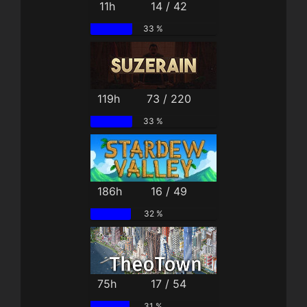
11h
14 / 42
33 %
119h
73 / 220
33 %
186h
16 / 49
32 %
75h
17 / 54
31 %