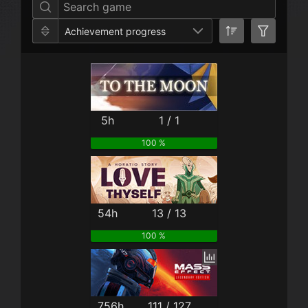
Achievement progress
5h
1 / 1
100 %
54h
13 / 13
100 %
756h
111 / 127