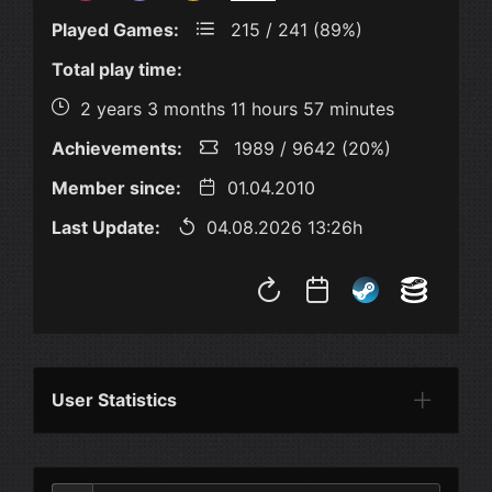
Played Games:
215 / 241 (89%)
Total play time:
2 years 3 months 11 hours 57 minutes
Achievements:
1989 / 9642 (20%)
Member since:
01.04.2010
Last Update:
04.08.2026 13:26h
User Statistics
Per Year
Last Year
Last Month
Per M