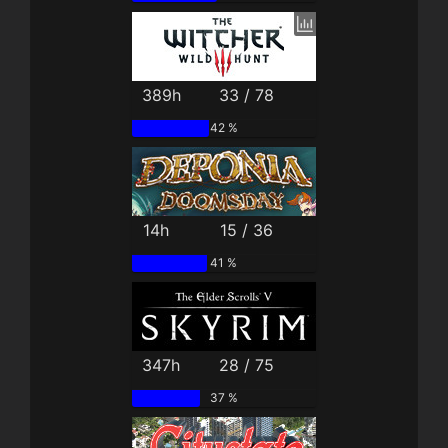
389h
33 / 78
42 %
14h
15 / 36
41 %
347h
28 / 75
37 %