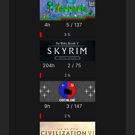
4h
5 / 137
3 %
204h
2 / 75
2 %
9h
3 / 147
2 %