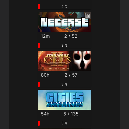
4 %
12m
2 / 52
3 %
80h
2 / 57
3 %
54h
5 / 135
3 %