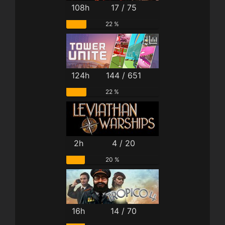
108h
17 / 75
22 %
124h
144 / 651
22 %
2h
4 / 20
20 %
16h
14 / 70