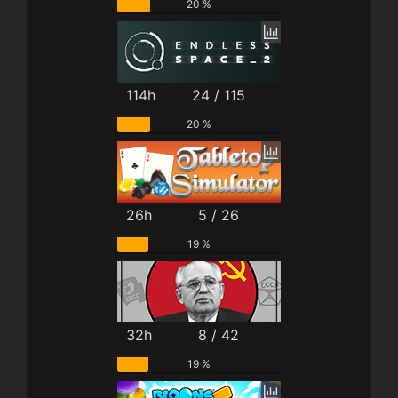
20 %
114h
24 / 115
20 %
26h
5 / 26
19 %
32h
8 / 42
19 %