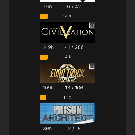
17m
6 / 42
14 %
149h
41 / 286
14 %
109h
13 / 106
12 %
39h
2 / 18