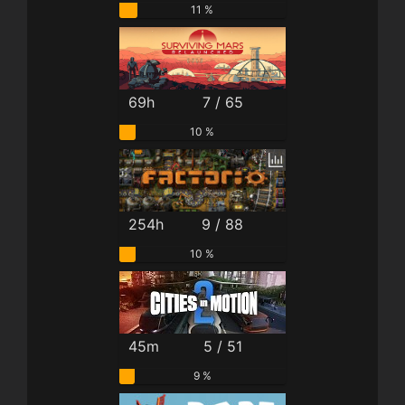
11 %
69h
7 / 65
10 %
254h
9 / 88
10 %
45m
5 / 51
9 %