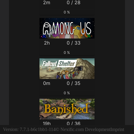
2m
0 / 28
0 %
2h
0 / 33
0 %
0m
0 / 35
0 %
19h
0 / 36
Version: 7.7.1-b6c1bb1-114
© Nexific.com Development
Imprint
0 %