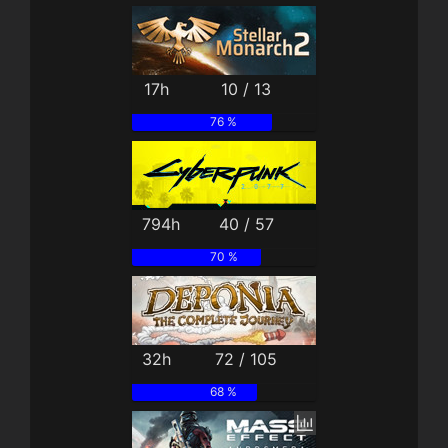
17h
10 / 13
76 %
794h
40 / 57
70 %
32h
72 / 105
68 %