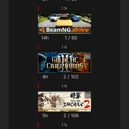
1 %
14h
1 / 60
1 %
4h
2 / 102
1 %
5h
2 / 106
1 %