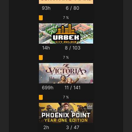
93h
6 / 80
7 %
14h
8 / 103
7 %
699h
11 / 141
7 %
2h
3 / 47