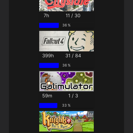
7h
11 / 30
36 %
399h
31 / 84
36 %
59m
1 / 3
33 %