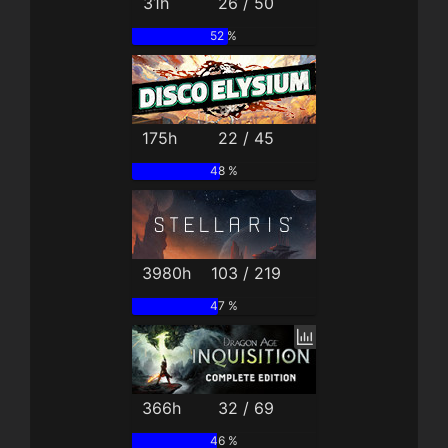
31h
26 / 50
52 %
175h
22 / 45
48 %
3980h
103 / 219
47 %
366h
32 / 69
46 %