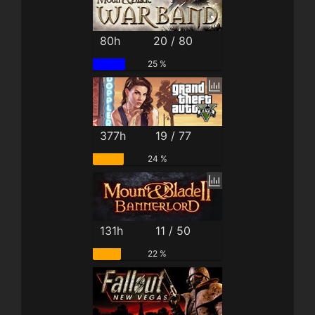
80h
20 / 80
25 %
377h
19 / 77
24 %
131h
11 / 50
22 %