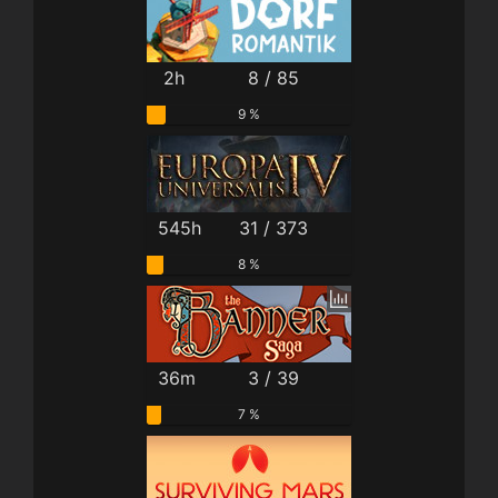
2h
8 / 85
9 %
545h
31 / 373
8 %
36m
3 / 39
7 %