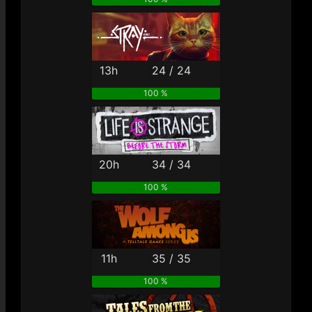
13h
24 / 24
100 %
20h
34 / 34
100 %
11h
35 / 35
100 %