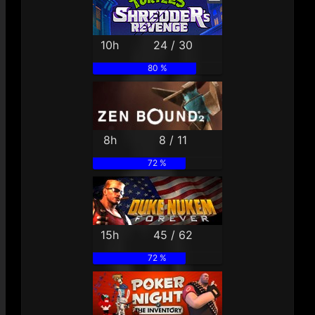
10h
24 / 30
80 %
8h
8 / 11
72 %
15h
45 / 62
72 %