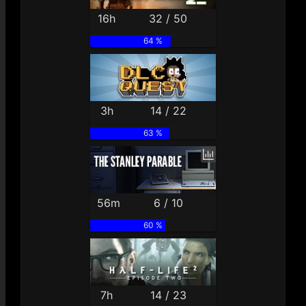
16h
32 / 50
64 %
3h
14 / 22
63 %
56m
6 / 10
60 %
7h
14 / 23