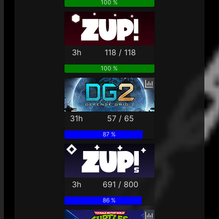
100 %
3h
118 / 118
100 %
31h
57 / 65
87 %
3h
691 / 800
86 %