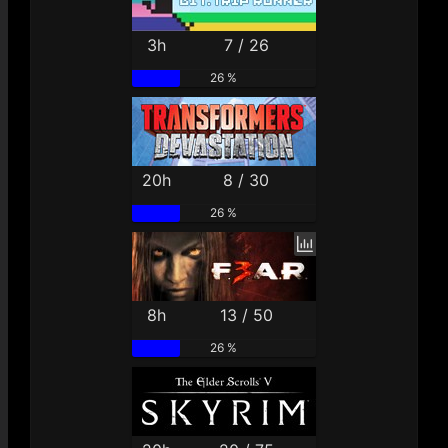
3h
7 / 26
26 %
20h
8 / 30
26 %
8h
13 / 50
26 %