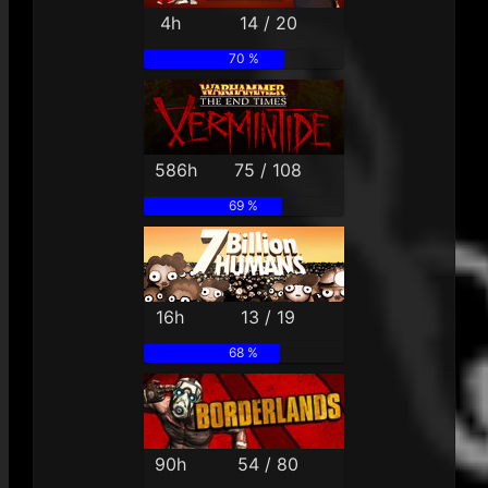
4h
14 / 20
70 %
586h
75 / 108
69 %
16h
13 / 19
68 %
90h
54 / 80