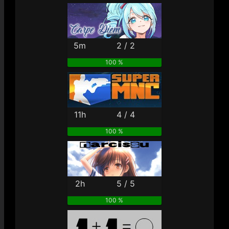
5m
2 / 2
100 %
11h
4 / 4
100 %
2h
5 / 5
100 %