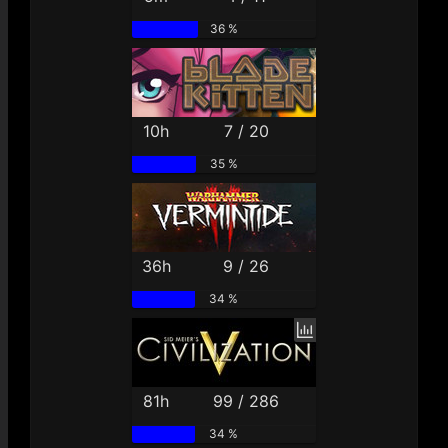
36 %
10h
7 / 20
35 %
36h
9 / 26
34 %
81h
99 / 286
34 %