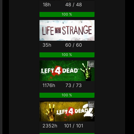
18h
48 / 48
100 %
35h
60 / 60
100 %
1176h
73 / 73
100 %
2352h
101 / 101