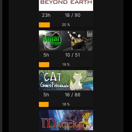
23h
18 / 90
20 %
5h
10 / 51
19 %
5h
16 / 86
18 %