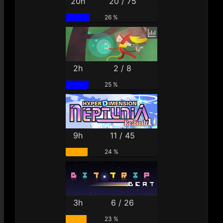
20h
20 / 75
26 %
2h
2 / 8
25 %
9h
11 / 45
24 %
3h
6 / 26
23 %