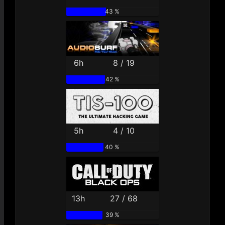
43 %
6h
8 / 19
42 %
5h
4 / 10
40 %
13h
27 / 68
39 %