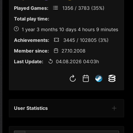
Played Games:
1356 / 3783 (35%)
Total play time:
1 year 3 months 10 days 4 hours 9 minutes
Achievements:
3445 / 102805 (3%)
Member since:
27.10.2008
Last Update:
04.08.2026 04:03h
User Statistics
Per Year
Last Year
Last Month
Per M