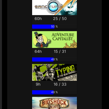
60h
25 / 50
50 %
64h
15 / 31
48 %
9h
16 / 33
48 %