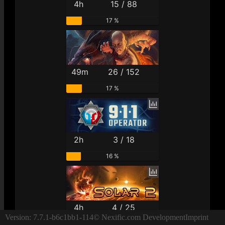
4h
15 / 88
17 %
49m
26 / 152
17 %
2h
3 / 18
16 %
4h
4 / 25
Version: 7.7.1-b6c1bb1-114
© Nexific.com Development
Imprint
16 %