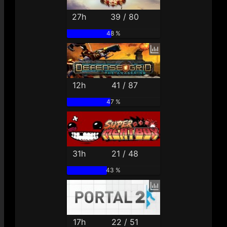
27h
39 / 80
48 %
12h
41 / 87
47 %
31h
21 / 48
43 %
17h
22 / 51