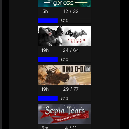
5h
12 / 32
37 %
19h
24 / 64
37 %
19h
29 / 77
37 %
5m
4 / 11