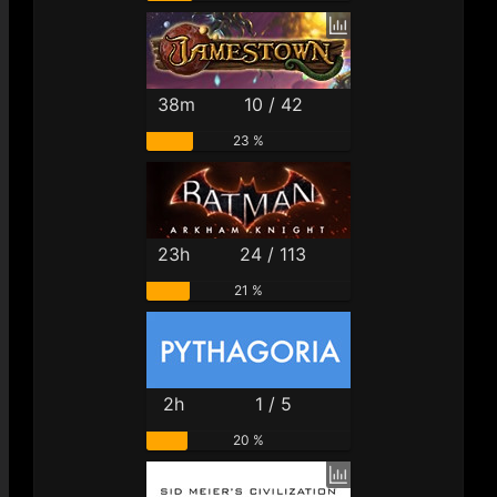
38m
10 / 42
23 %
23h
24 / 113
21 %
2h
1 / 5
20 %