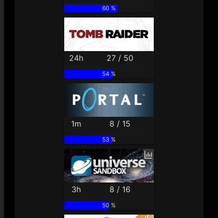
60 %
24h
27 / 50
54 %
1m
8 / 15
53 %
3h
8 / 16
50 %