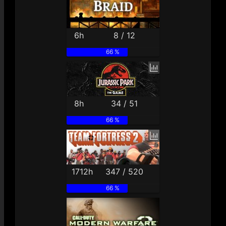
6h
8 / 12
66 %
8h
34 / 51
66 %
1712h
347 / 520
66 %