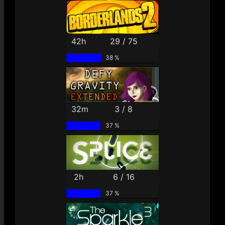
42h
29 / 75
38 %
32m
3 / 8
37 %
2h
6 / 16
37 %