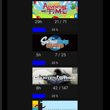
29h
21 / 71
29 %
5h
7 / 25
28 %
8h
42 / 147
28 %