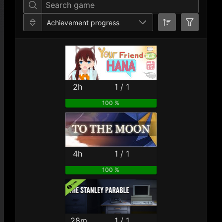
Achievement progress
2h
1 / 1
100 %
4h
1 / 1
100 %
28m
1 / 1