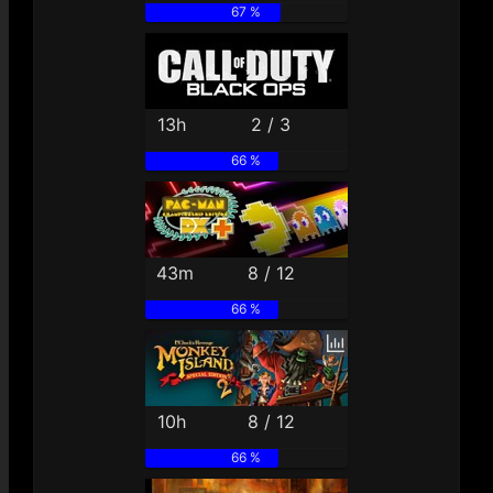
67 %
13h
2 / 3
66 %
43m
8 / 12
66 %
10h
8 / 12
66 %