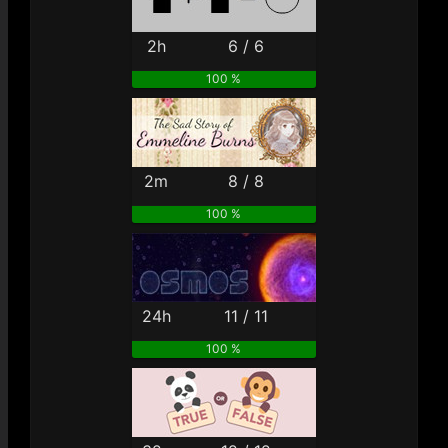
2h
6 / 6
100 %
2m
8 / 8
100 %
24h
11 / 11
100 %