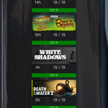
14h
18 / 18
100 %
18h
19 / 19
100 %
4h
19 / 19
100 %
6h
19 / 19
100 %