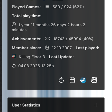
Played Games:
580 / 924 (62%)
Total play time:
1 year 11 months 26 days 2 hours 2
minutes
Achievements:
18743 / 45994 (40%)
Member since:
12.10.2007
Last played:
Killing Floor 3
Last Update:
04.08.2026 13:25h
User Statistics