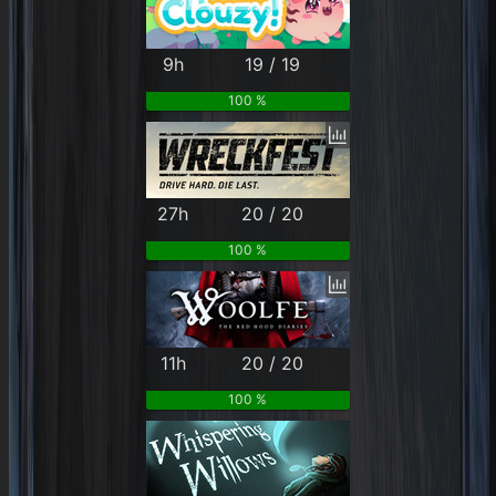
9h
19 / 19
100 %
27h
20 / 20
100 %
11h
20 / 20
100 %