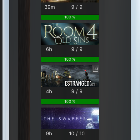
39m
9 / 9
100 %
6h
9 / 9
100 %
4h
9 / 9
100 %
9h
10 / 10