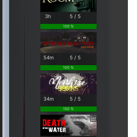
3h
5 / 5
100 %
54m
5 / 5
100 %
34m
5 / 5
100 %