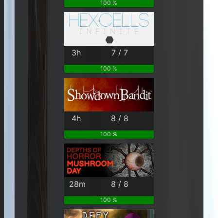
100 %
3h
7 / 7
100 %
4h
8 / 8
100 %
28m
8 / 8
100 %