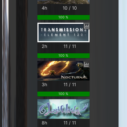
4h
10 / 10
100 %
2h
11 / 11
100 %
3h
11 / 11
100 %
8h
11 / 11