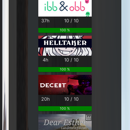
37h
10 / 10
100 %
4h
10 / 10
100 %
20h
10 / 10
100 %