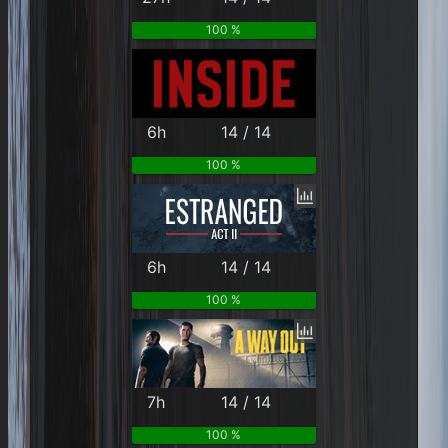
100 %
6h
14 / 14
100 %
6h
14 / 14
100 %
7h
14 / 14
100 %