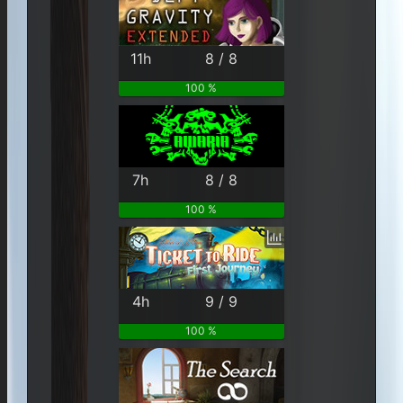
11h
8 / 8
100 %
7h
8 / 8
100 %
4h
9 / 9
100 %