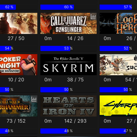
62 %
60 %
57 %
27 / 50
0m
14 / 26
0m
26 /
54 %
53 %
52 %
10 / 20
0m
38 / 75
0m
54 /
50 %
50 %
50 %
73 / 152
0m
142 / 293
0m
27 /
48 %
48 %
47 %