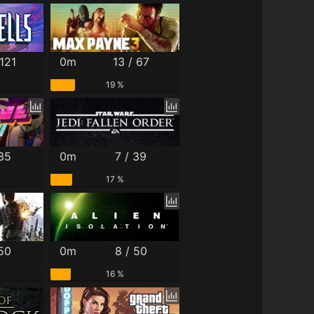
121
0m
13 / 67
19 %
 35
0m
7 / 39
17 %
 50
0m
8 / 50
16 %