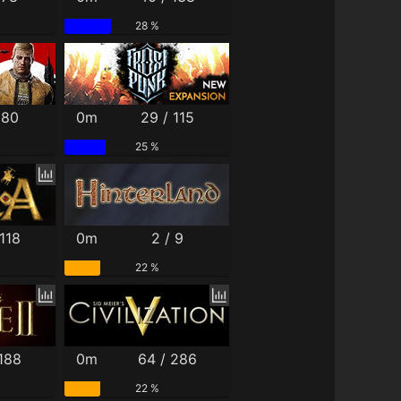
28 %
 80
0m
29 / 115
25 %
118
0m
2 / 9
22 %
 188
0m
64 / 286
22 %