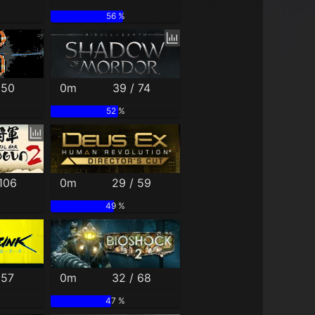
56 %
 50
0m
39 / 74
52 %
 106
0m
29 / 59
49 %
 57
0m
32 / 68
47 %