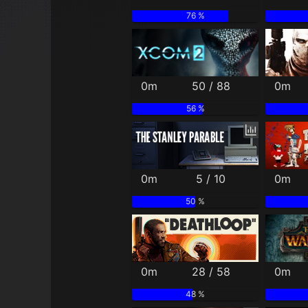
76 %
0m
50 / 88
0m
56 %
0m
5 / 10
0m
50 %
0m
28 / 58
0m
48 %