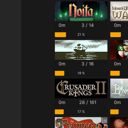
0m
3 / 14
0m
21 %
0m
3 / 16
0m
18 %
0m
28 / 161
0m
17 %