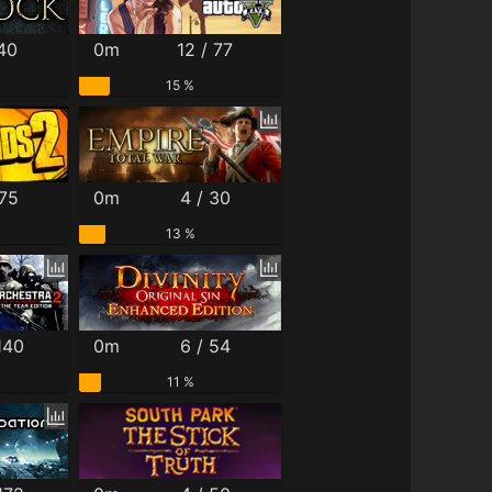
 40
0m
12 / 77
15 %
 75
0m
4 / 30
13 %
140
0m
6 / 54
11 %