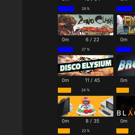
29 %
0m
6 / 22
0m
27 %
0m
11 / 45
0m
24 %
0m
8 / 35
0m
22 %