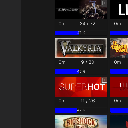
0m
34 / 72
0m
47 %
0m
9 / 20
0m
45 %
0m
11 / 26
0m
42 %