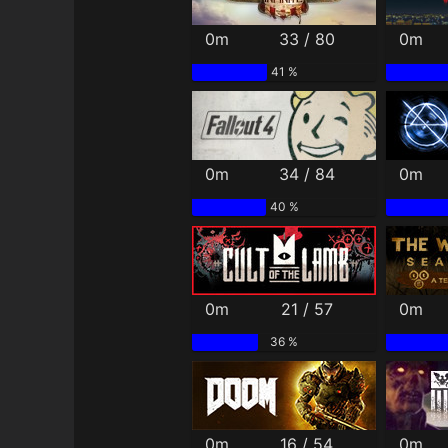
0m
33 / 80
0m
41 %
0m
34 / 84
0m
40 %
0m
21 / 57
0m
36 %
0m
16 / 54
0m