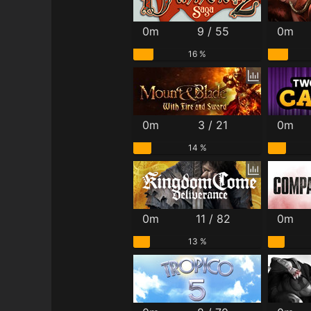
0m
9 / 55
0m
16 %
0m
3 / 21
0m
14 %
0m
11 / 82
0m
13 %