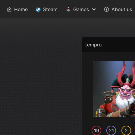
Home
Steam
Games
About us
tempro
19
21
2