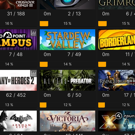
31 / 188
0m
2 / 13
0m
6 /
16 %
15 %
15 %
7 / 48
0m
7 / 49
0m
11 /
14 %
14 %
14 %
62 / 452
0m
6 / 50
0m
17 / 
13 %
12 %
12 %