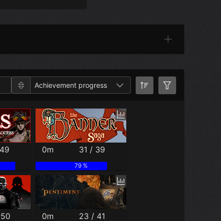
Categories
Achievement progress
 49
0m
31 / 39
79 %
 50
0m
23 / 41