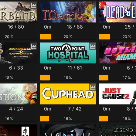
16 / 80
0m
18 / 88
0m
25 / 
20 %
20 %
20 %
6 / 33
0m
11 / 61
0m
6 /
18 %
18 %
17 %
4 / 24
0m
7 / 42
0m
8 /
16 %
16 %
16 %