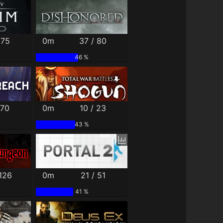
 75
0m
37 / 80
46 %
 70
0m
10 / 23
43 %
 126
0m
21 / 51
41 %