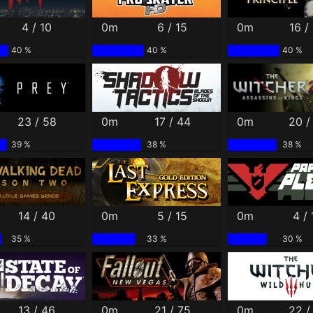
4 / 10
0m
6 / 15
0m
16 /
40 %
40 %
40 %
23 / 58
0m
17 / 44
0m
20 /
39 %
38 %
38 %
14 / 40
0m
5 / 15
0m
4 / 
35 %
33 %
30 %
13 / 46
0m
21 / 75
0m
22 /