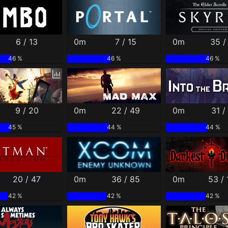
6 / 13
0m
7 / 15
0m
35 /
46 %
46 %
46 %
9 / 20
0m
22 / 49
0m
31 /
45 %
44 %
44 %
20 / 47
0m
36 / 85
0m
53 /
42 %
42 %
42 %