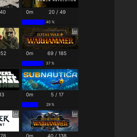
 40
0m
20 / 49
40 %
 52
0m
69 / 185
37 %
13
0m
5 / 17
29 %
 78
0m
40 / 138