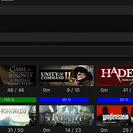
Per Month
Per Weekday
Per Hour
Genres
48 / 48
0m
9 / 10
0m
41 /
100 %
90 %
83 %
31 / 50
0m
14 / 23
0m
29 /