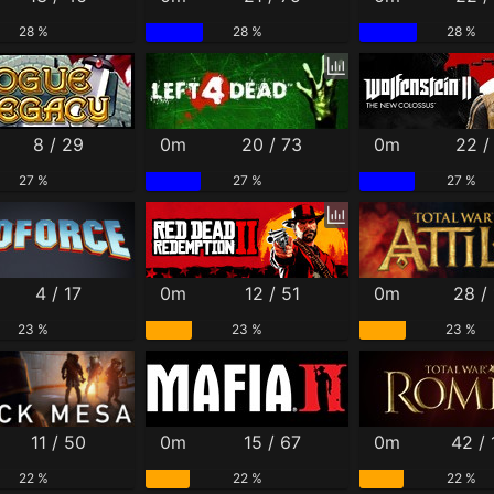
28 %
28 %
28 %
8 / 29
0m
20 / 73
0m
22 /
27 %
27 %
27 %
4 / 17
0m
12 / 51
0m
28 / 
23 %
23 %
23 %
11 / 50
0m
15 / 67
0m
42 /
22 %
22 %
22 %