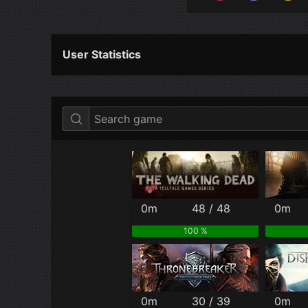
User Statistics
Per Year
Last Year
Last Month
0m
48 / 48
0m
100 %
0m
30 / 39
0m