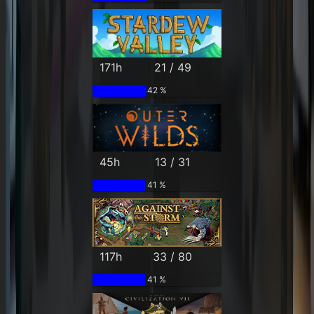
171h
21 / 49
42 %
45h
13 / 31
41 %
117h
33 / 80
41 %