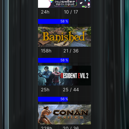
24h
10 / 17
58 %
158h
21 / 36
58 %
25h
25 / 44
56 %
228h
20 / 36