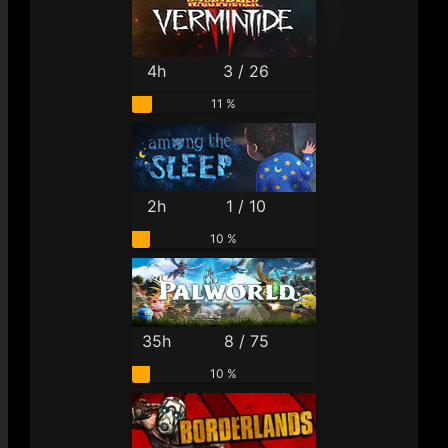
4h
3 / 26
11 %
2h
1 / 10
10 %
35h
8 / 75
10 %