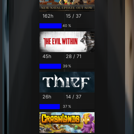
162h
15 / 37
40 %
45h
28 / 71
39 %
26h
14 / 37
37 %