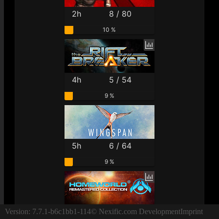
2h
8 / 80
10 %
4h
5 / 54
9 %
5h
6 / 64
9 %
3h
3 / 34
Version: 7.7.1-b6c1bb1-114
© Nexific.com Development
Imprint