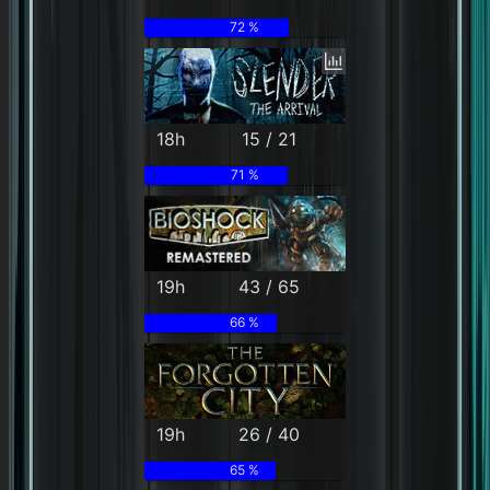
72 %
18h
15 / 21
71 %
19h
43 / 65
66 %
19h
26 / 40
65 %