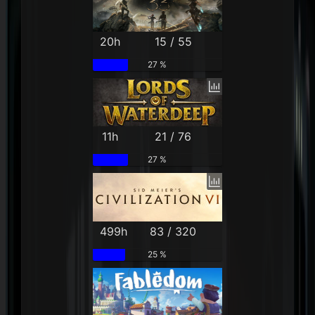
20h
15 / 55
27 %
11h
21 / 76
27 %
499h
83 / 320
25 %