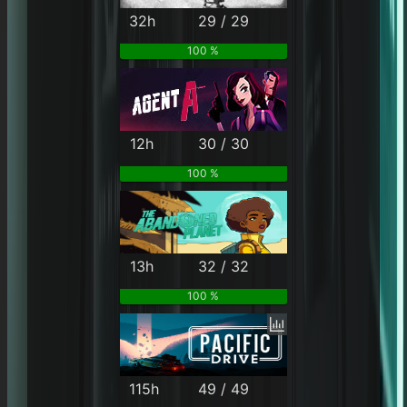
32h
29 / 29
100 %
12h
30 / 30
100 %
13h
32 / 32
100 %
115h
49 / 49