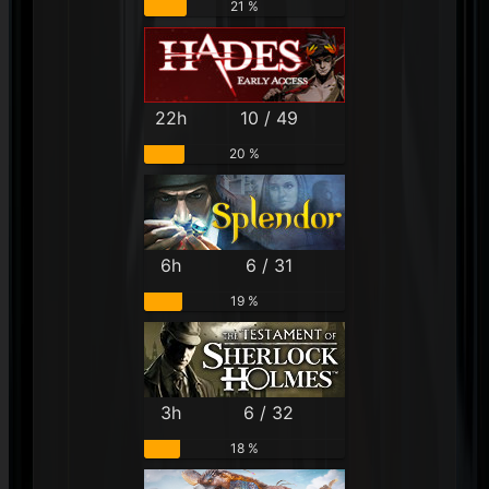
21 %
22h
10 / 49
20 %
6h
6 / 31
19 %
3h
6 / 32
18 %