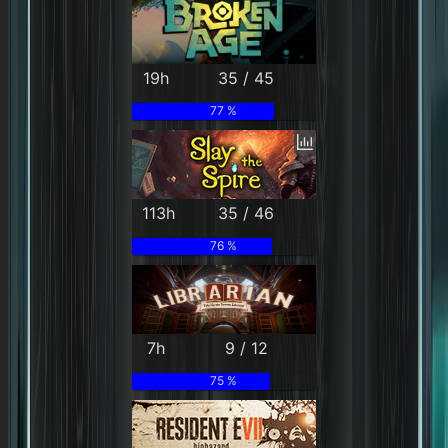
19h
35 / 45
77 %
113h
35 / 46
76 %
7h
9 / 12
75 %