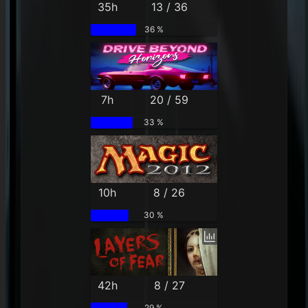
35h
13 / 36
36 %
7h
20 / 59
33 %
10h
8 / 26
30 %
42h
8 / 27
29 %