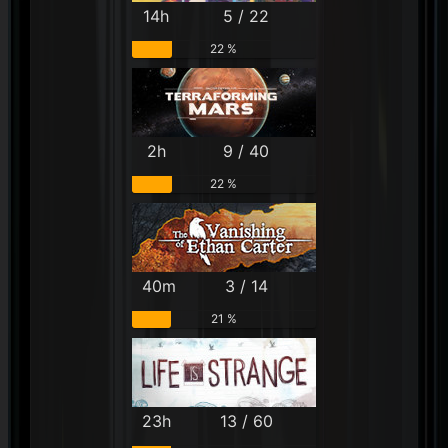
14h
5 / 22
22 %
2h
9 / 40
22 %
40m
3 / 14
21 %
23h
13 / 60