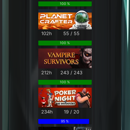
100 %
102h
55 / 55
100 %
212h
243 / 243
100 %
234h
19 / 20
95 %