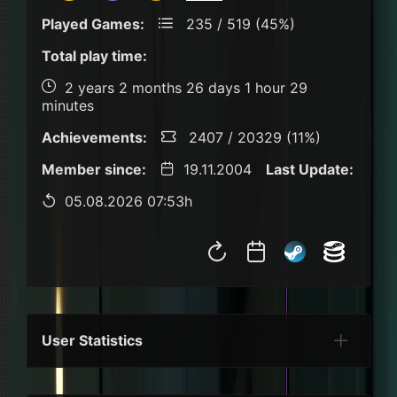
Played Games:
235 / 519 (45%)
Total play time:
2 years 2 months 26 days 1 hour 29
minutes
Achievements:
2407 / 20329 (11%)
Member since:
19.11.2004
Last Update:
05.08.2026 07:53h
User Statistics
Per Year
Last Year
Last Month
Per M