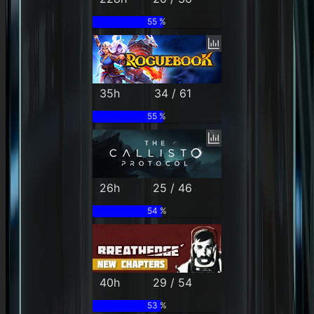
55 %
35h
34 / 61
55 %
26h
25 / 46
54 %
40h
29 / 54
53 %