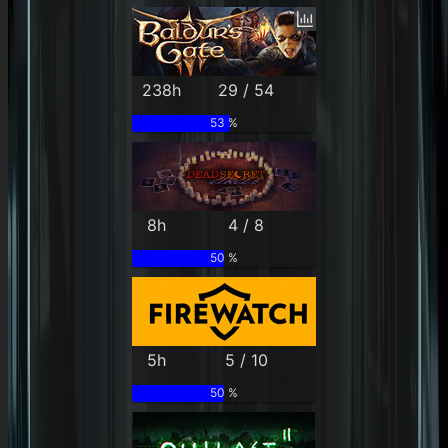
238h
29 / 54
53 %
8h
4 / 8
50 %
5h
5 / 10
50 %