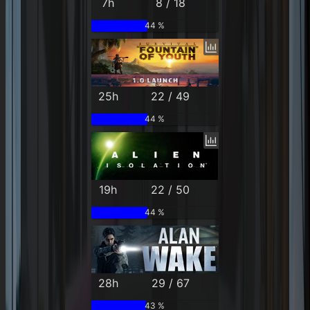
7h
8 / 18
44 %
25h
22 / 49
44 %
19h
22 / 50
44 %
28h
29 / 67
43 %