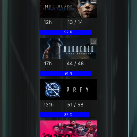
12h
13 / 14
92 %
17h
44 / 48
91 %
131h
51 / 58
87 %