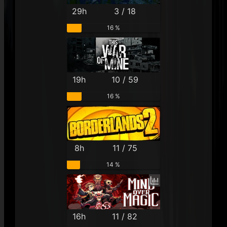
29h
3 / 18
16 %
19h
10 / 59
16 %
8h
11 / 75
14 %
16h
11 / 82