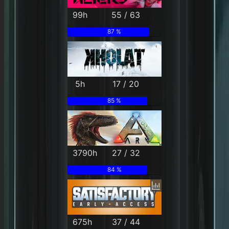
99h
55 / 63
87 %
5h
17 / 20
85 %
3790h
27 / 32
84 %
675h
37 / 44