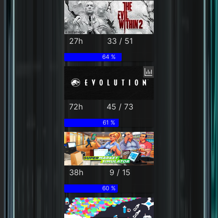
27h
33 / 51
64 %
72h
45 / 73
61 %
38h
9 / 15
60 %