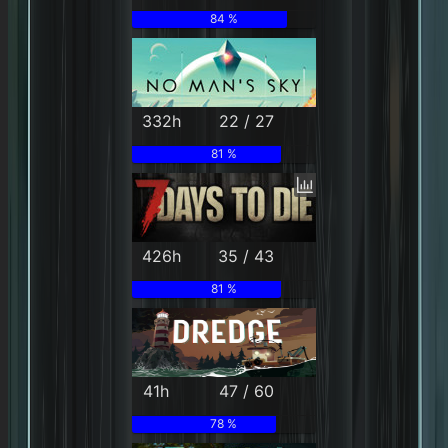
84 %
332h
22 / 27
81 %
426h
35 / 43
81 %
41h
47 / 60
78 %