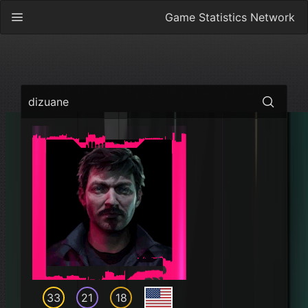
Game Statistics Network
dizuane
33
21
18