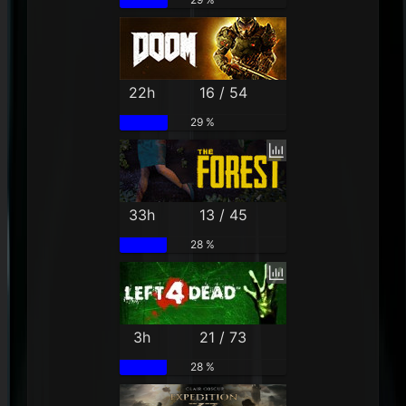
22h
16 / 54
29 %
33h
13 / 45
28 %
3h
21 / 73
28 %