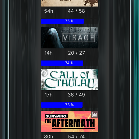
54h
44 / 58
75 %
14h
20 / 27
74 %
17h
36 / 49
73 %
80h
54 / 74