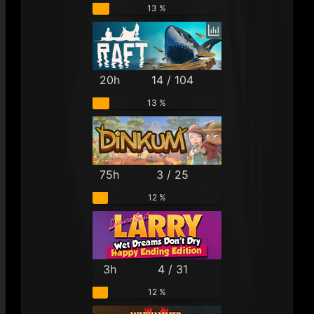
13 %
20h
14 / 104
13 %
75h
3 / 25
12 %
3h
4 / 31
12 %