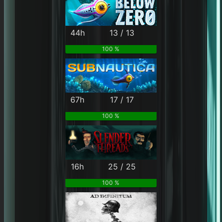
44h
13 / 13
100 %
67h
17 / 17
100 %
16h
25 / 25
100 %