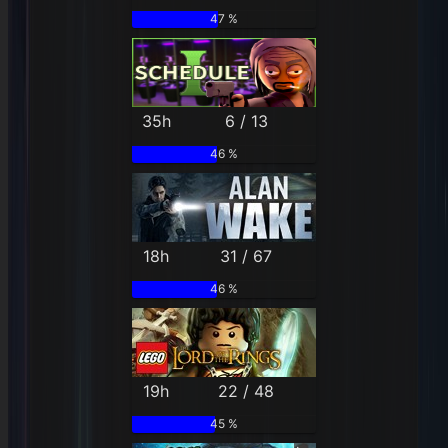
47 %
35h
6 / 13
46 %
18h
31 / 67
46 %
19h
22 / 48
45 %