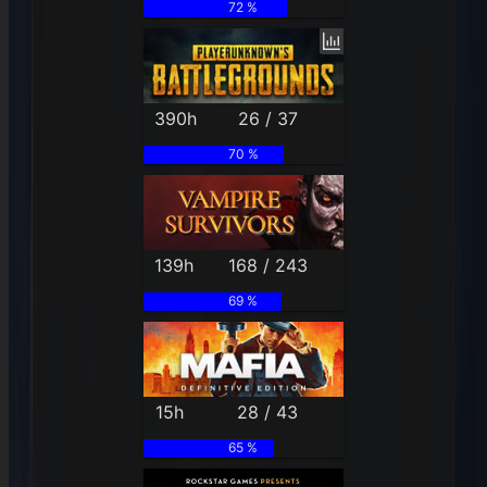
72 %
390h
26 / 37
70 %
139h
168 / 243
69 %
15h
28 / 43
65 %