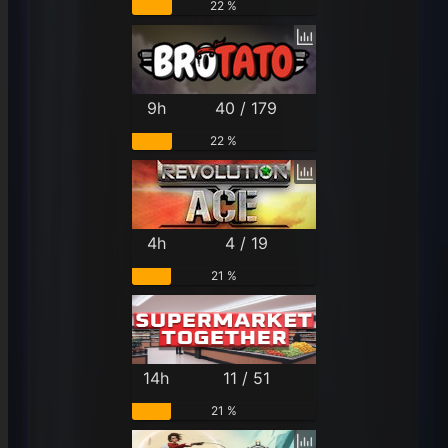
22 %
9h
40 / 179
22 %
4h
4 / 19
21 %
14h
11 / 51
21 %