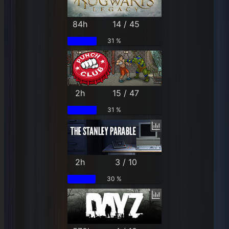
84h
14 / 45
31 %
2h
15 / 47
31 %
2h
3 / 10
30 %