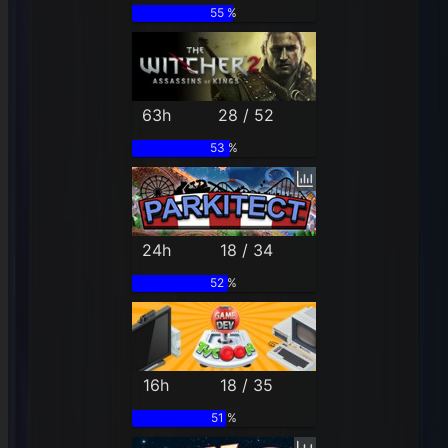
55 %
63h
28 / 52
53 %
24h
18 / 34
52 %
16h
18 / 35
51 %