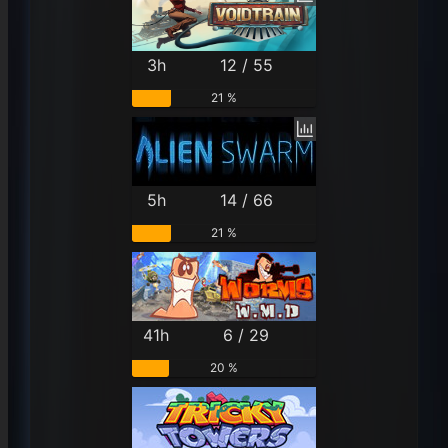
3h
12 / 55
21 %
5h
14 / 66
21 %
41h
6 / 29
20 %