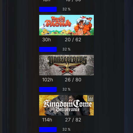
32 %
30h
20 / 62
32 %
102h
26 / 80
32 %
114h
27 / 82
32 %