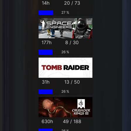
14h
20 / 73
27 %
177h
8 / 30
26 %
31h
13 / 50
26 %
630h
49 / 188
26 %