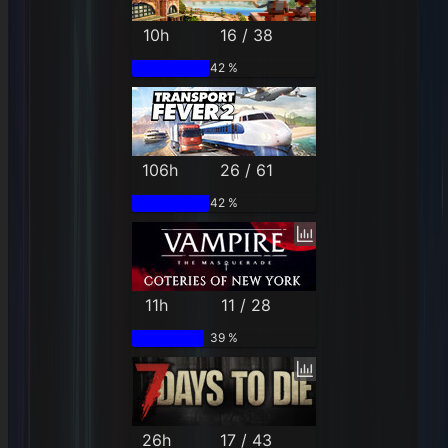
10h
16 / 38
42 %
106h
26 / 61
42 %
11h
11 / 28
39 %
26h
17 / 43