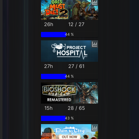
26h
12 / 27
44 %
27h
27 / 61
44 %
15h
28 / 65
43 %