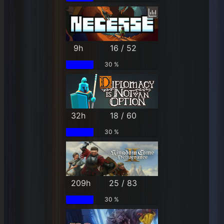
9h
16 / 52
30 %
32h
18 / 60
30 %
209h
25 / 83
30 %