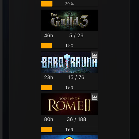
20 %
46h
5 / 26
19 %
23h
15 / 76
19 %
80h
36 / 188
19 %