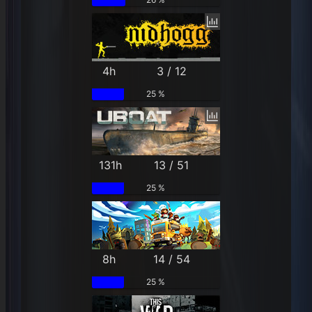
4h
3 / 12
25 %
131h
13 / 51
25 %
8h
14 / 54
25 %