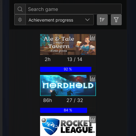
Achievement progress
2h
13 / 14
92 %
86h
27 / 32
84 %