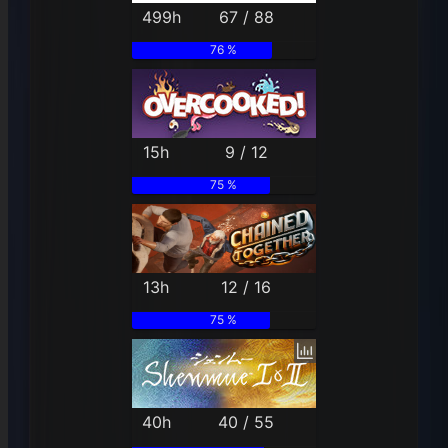
499h
67 / 88
76 %
15h
9 / 12
75 %
13h
12 / 16
75 %
40h
40 / 55