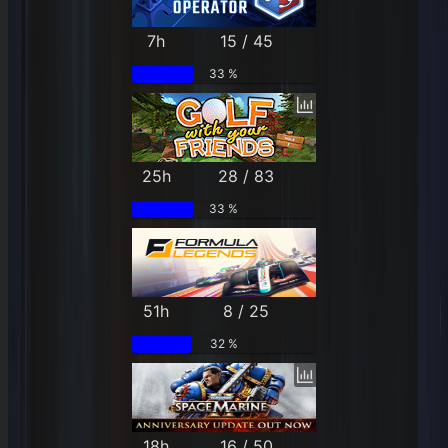
7h
15 / 45
33 %
25h
28 / 83
33 %
51h
8 / 25
32 %
18h
16 / 50