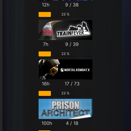
12h
9 / 38
23 %
7h
9 / 39
23 %
16h
17 / 73
23 %
100h
4 / 18