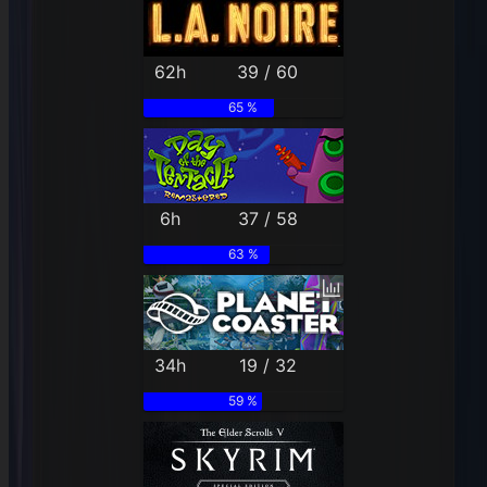
62h
39 / 60
65 %
6h
37 / 58
63 %
34h
19 / 32
59 %