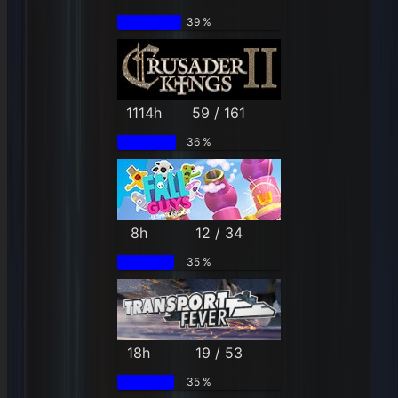
39 %
1114h
59 / 161
36 %
8h
12 / 34
35 %
18h
19 / 53
35 %