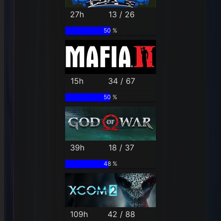
27h
13 / 26
50 %
15h
34 / 67
50 %
39h
18 / 37
48 %
109h
42 / 88