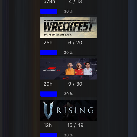
578h
4 / 13
30 %
25h
6 / 20
30 %
29h
9 / 30
30 %
12h
15 / 49
30 %