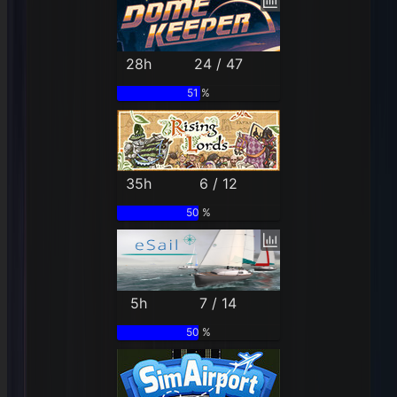
28h
24 / 47
51 %
35h
6 / 12
50 %
5h
7 / 14
50 %