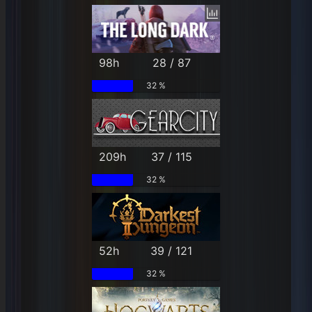
98h
28 / 87
32 %
209h
37 / 115
32 %
52h
39 / 121
32 %