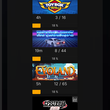
4h
3 / 16
18 %
19m
8 / 44
18 %
5h
12 / 65
18 %