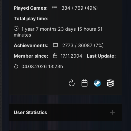
Played Games:
384 / 769 (49%)
Total play time:
1 year 7 months 23 days 15 hours 51
minutes
Achievements:
2773 / 36087 (7%)
Member since:
17.11.2004
Last Update:
04.08.2026 13:23h
User Statistics
Per Year
Last Year
Last Month
Per M