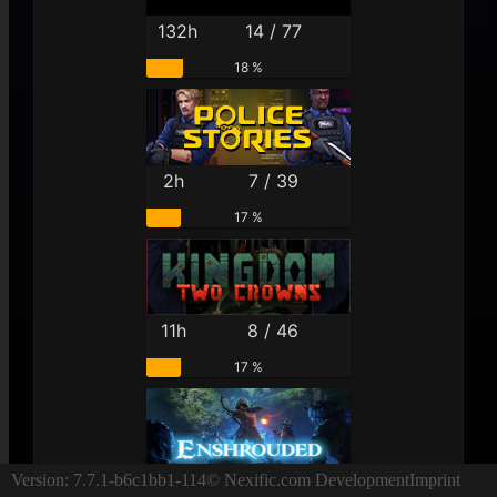
132h
14 / 77
18 %
2h
7 / 39
17 %
11h
8 / 46
17 %
6h
9 / 52
Version: 7.7.1-b6c1bb1-114
© Nexific.com Development
Imprint