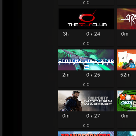
0 %
3h
0 / 24
0m
0 %
2m
0 / 25
52m
0 %
0m
0 / 27
0m
0 %