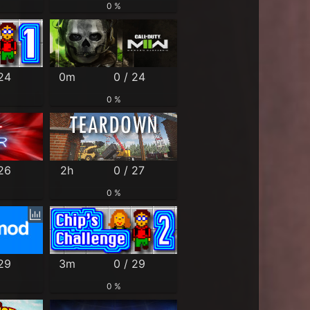
0 %
 24
0m
0 / 24
0 %
 26
2h
0 / 27
0 %
 29
3m
0 / 29
0 %