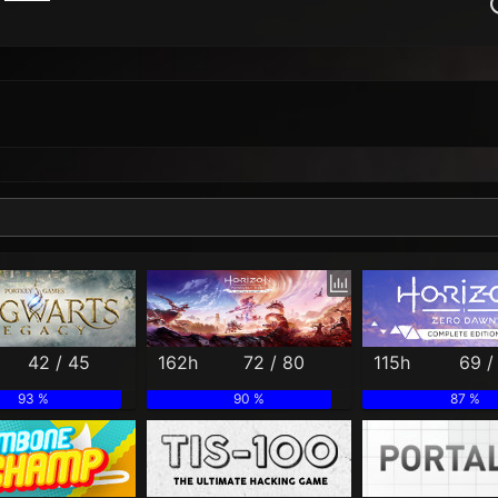
Per Month
Per Weekday
Per Hour
Genres
42 / 45
162h
72 / 80
115h
69 /
93 %
90 %
87 %