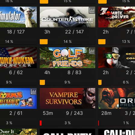
16 %
15 %
15 %
18 / 127
3h
22 / 147
2h
7 / 
14 %
14 %
13 %
6 / 62
4h
8 / 83
2h
2 /
9 %
9 %
6 %
2 / 61
53m
9 / 243
28m
3 / 
3 %
3 %
1 %