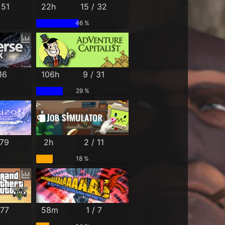
 51
22h
15 / 32
46 %
16
106h
9 / 31
29 %
 79
2h
2 / 11
18 %
 77
58m
1 / 7