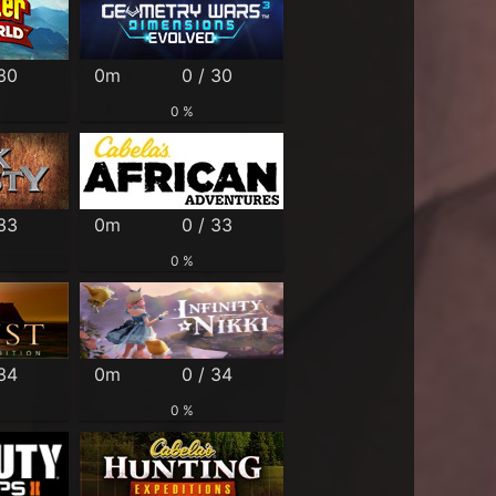
 30
0m
0 / 30
0 %
 33
0m
0 / 33
0 %
 34
0m
0 / 34
0 %