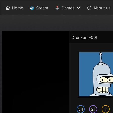
Home
Steam
Games
About us
Drunken F00l
54
21
1