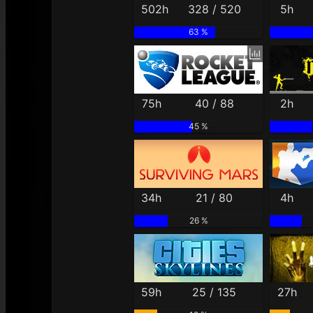
502h
328 / 520
5h
63 %
75h
40 / 88
2h
45 %
34h
21 / 80
4h
26 %
59h
25 / 135
27h