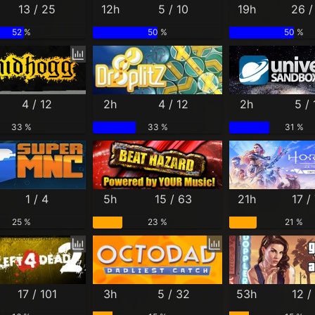
13 / 25
12h
5 / 10
19h
26 /
52 %
50 %
50 %
4 / 12
2h
4 / 12
2h
5 / 
33 %
33 %
31 %
1 / 4
5h
15 / 63
21h
17 /
25 %
23 %
21 %
17 / 101
3h
5 / 32
53h
12 /