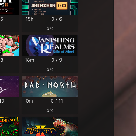
 5
15h
0 / 6
0 %
 8
18m
0 / 9
0 %
10
0m
0 / 11
0 %