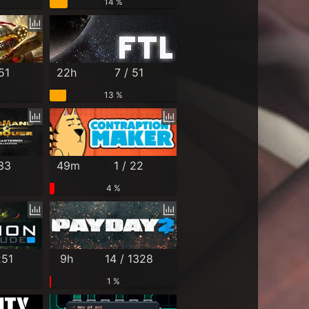
14 %
51
22h
7 / 51
13 %
 33
49m
1 / 22
4 %
251
9h
14 / 1328
1 %