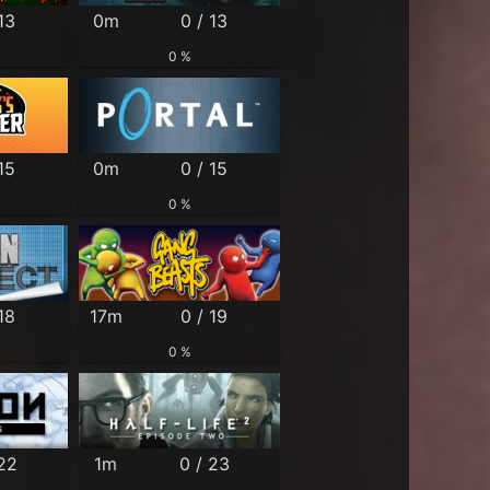
13
0m
0 / 13
0 %
15
0m
0 / 15
0 %
18
17m
0 / 19
0 %
 22
1m
0 / 23