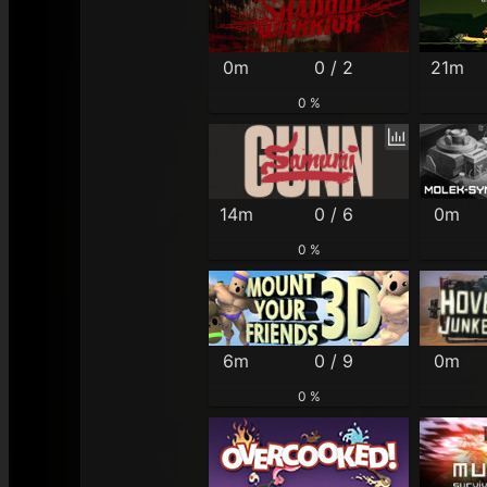
0m
0 / 2
21m
0 %
14m
0 / 6
0m
0 %
6m
0 / 9
0m
0 %