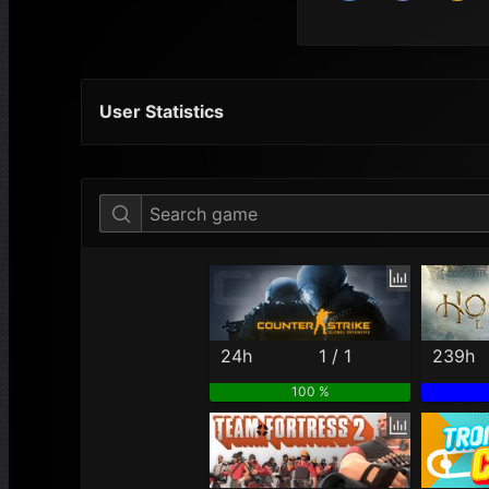
User Statistics
Per Year
Last Year
Last Month
24h
1 / 1
239h
100 %