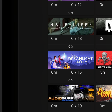
0m
0 / 12
0m
0 %
0m
0 / 13
0m
0 %
0m
0 / 15
3h
0 %
0m
0 / 19
0m