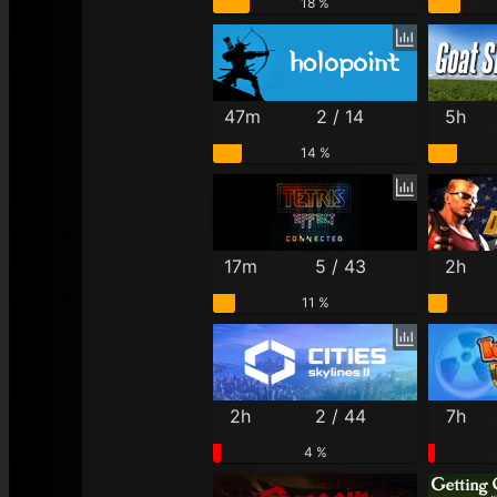
18 %
47m
2 / 14
5h
14 %
17m
5 / 43
2h
11 %
2h
2 / 44
7h
4 %