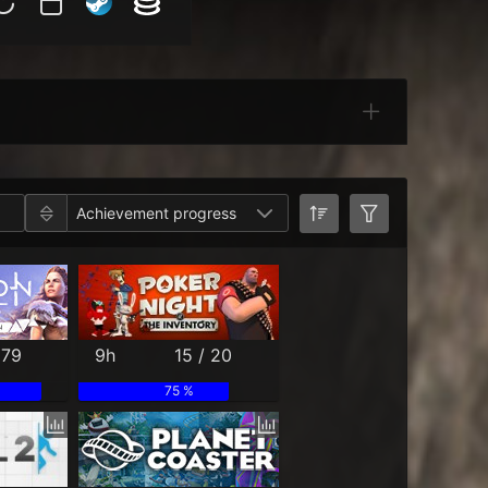
Categories
Achievement progress
 79
9h
15 / 20
75 %