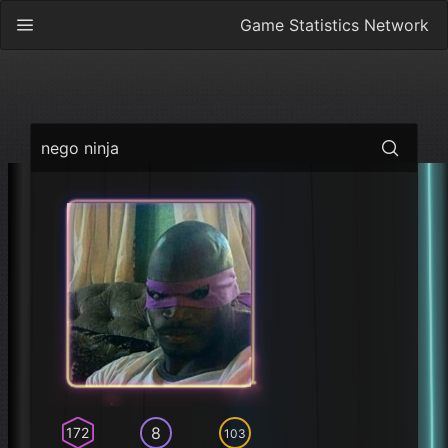
Game Statistics Network
nego ninja
8
172
103