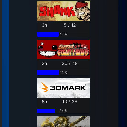
3h
5 / 12
41 %
2h
20 / 48
41 %
8h
10 / 29
34 %