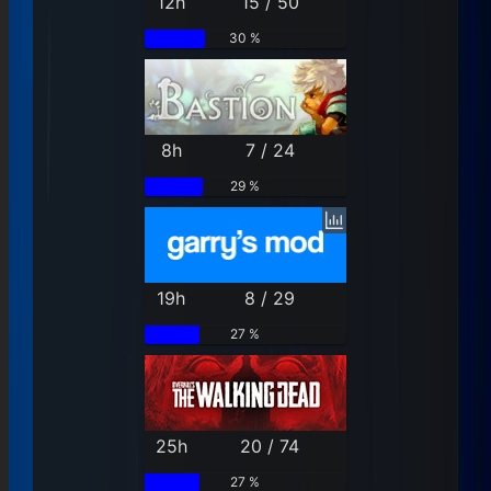
12h
15 / 50
30 %
8h
7 / 24
29 %
19h
8 / 29
27 %
25h
20 / 74
27 %