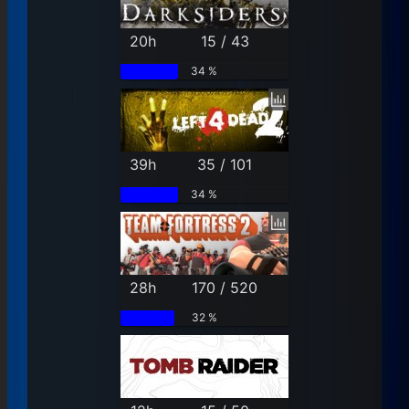
20h
15 / 43
34 %
39h
35 / 101
34 %
28h
170 / 520
32 %