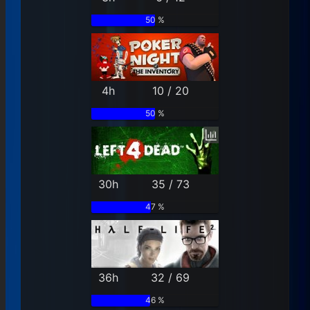
50 %
4h
10 / 20
50 %
30h
35 / 73
47 %
36h
32 / 69
46 %