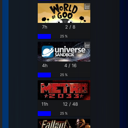
7h
2 / 8
25 %
4h
4 / 16
25 %
11h
12 / 48
25 %