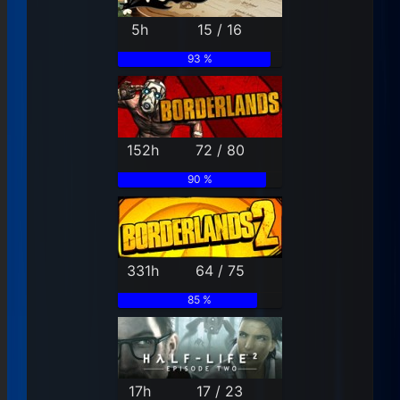
5h
15 / 16
93 %
152h
72 / 80
90 %
331h
64 / 75
85 %
17h
17 / 23