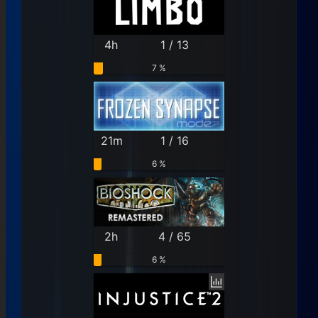
4h
1 / 13
7 %
21m
1 / 16
6 %
2h
4 / 65
6 %