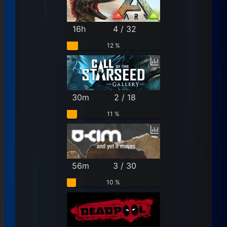
16h
4 / 32
12 %
30m
2 / 18
11 %
56m
3 / 30
10 %