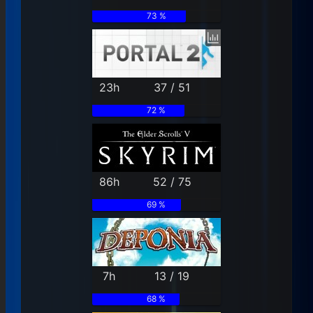
73 %
23h
37 / 51
72 %
86h
52 / 75
69 %
7h
13 / 19
68 %