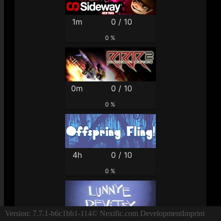
1m
0 / 10
0 %
0m
0 / 10
0 %
4h
0 / 10
0 %
Version: 7.7.1-b6c1bb1-114
© Nexific.com Development
Imprint