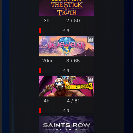
3h
2 / 50
4 %
20m
3 / 65
4 %
4h
4 / 81
4 %