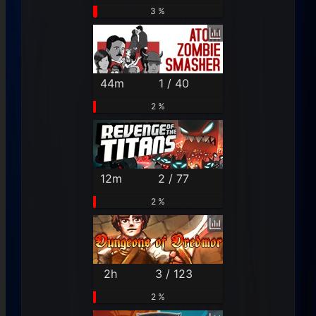
3 %
44m
1 / 40
2 %
12m
2 / 77
2 %
2h
3 / 123
2 %