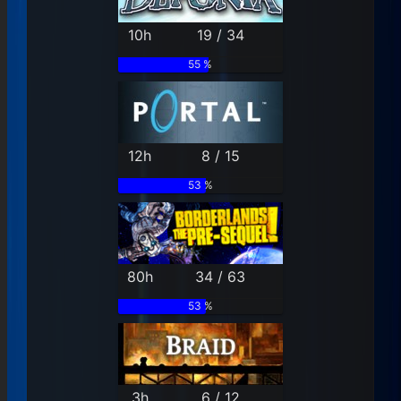
10h
19 / 34
55 %
12h
8 / 15
53 %
80h
34 / 63
53 %
3h
6 / 12