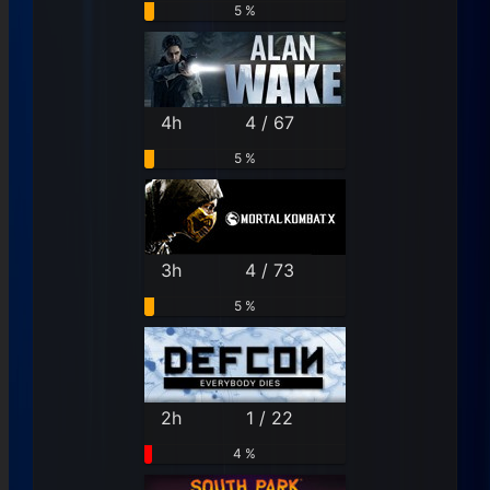
5 %
4h
4 / 67
5 %
3h
4 / 73
5 %
2h
1 / 22
4 %