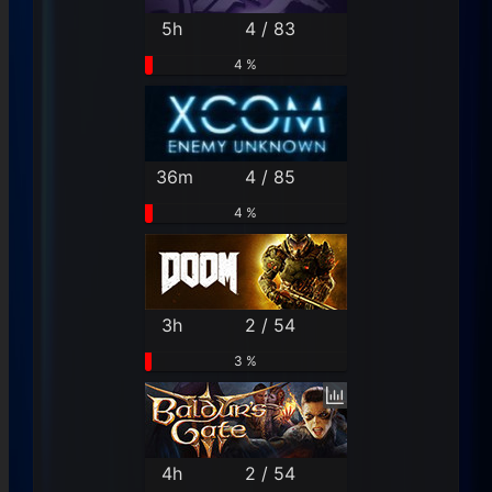
5h
4 / 83
4 %
36m
4 / 85
4 %
3h
2 / 54
3 %
4h
2 / 54