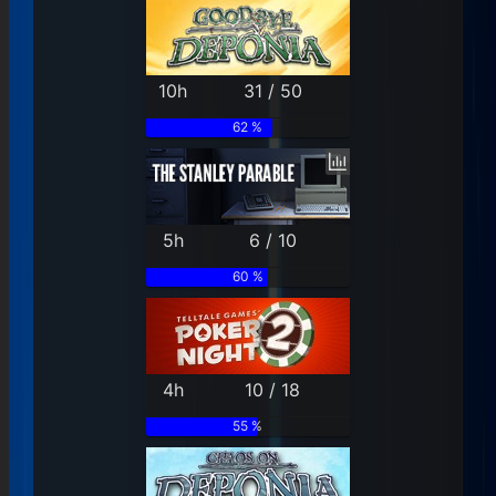
10h
31 / 50
62 %
5h
6 / 10
60 %
4h
10 / 18
55 %