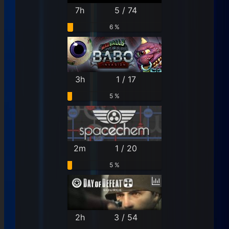
7h
5 / 74
6 %
3h
1 / 17
5 %
2m
1 / 20
5 %
2h
3 / 54