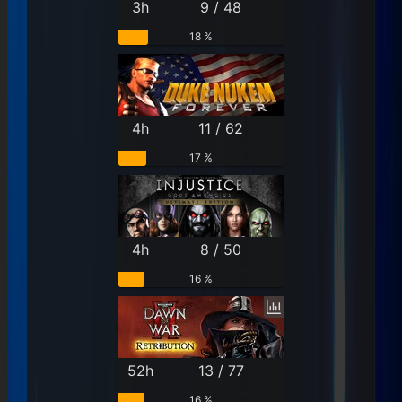
3h
9 / 48
18 %
4h
11 / 62
17 %
4h
8 / 50
16 %
52h
13 / 77
16 %