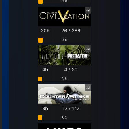
9 %
30h
26 / 286
9 %
4h
4 / 50
8 %
3h
12 / 147
8 %