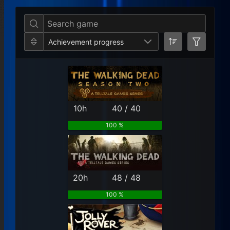
Per Year
Last Year
Last Month
Per M
Achievement progress
10h
40 / 40
100 %
20h
48 / 48
100 %