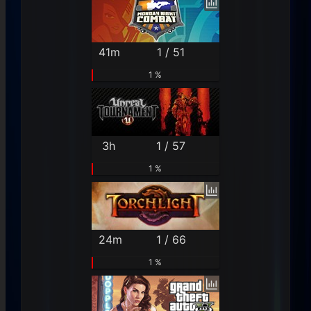
41m
1 / 51
1 %
3h
1 / 57
1 %
24m
1 / 66
1 %