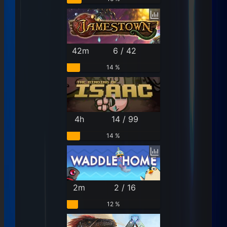
42m
6 / 42
14 %
4h
14 / 99
14 %
2m
2 / 16
12 %