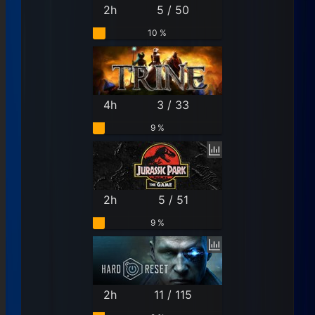
2h
5 / 50
10 %
4h
3 / 33
9 %
2h
5 / 51
9 %
2h
11 / 115