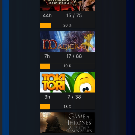
44h
15 / 75
20 %
7h
17 / 88
19 %
3h
7 / 38
18 %