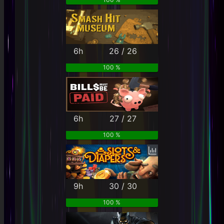
6h
26 / 26
100 %
6h
27 / 27
100 %
9h
30 / 30
100 %