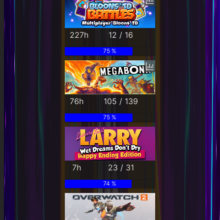
227h
12 / 16
75 %
76h
105 / 139
75 %
7h
23 / 31
74 %