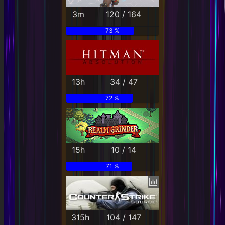
3m
120 / 164
73 %
13h
34 / 47
72 %
15h
10 / 14
71 %
315h
104 / 147