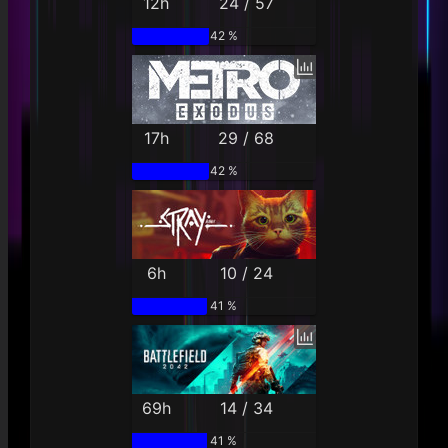
12h
24 / 57
42 %
17h
29 / 68
42 %
6h
10 / 24
41 %
69h
14 / 34
41 %