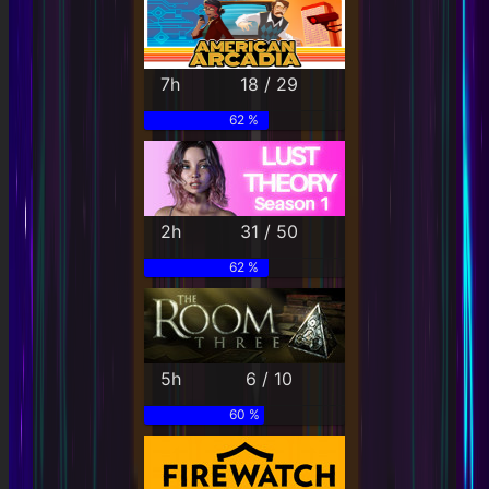
7h
18 / 29
62 %
2h
31 / 50
62 %
5h
6 / 10
60 %