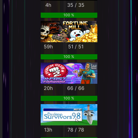
4h
35 / 35
100 %
59h
51 / 51
100 %
20h
66 / 66
100 %
13h
78 / 78