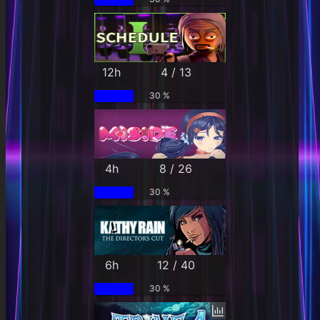
12h
4 / 13
30 %
4h
8 / 26
30 %
6h
12 / 40
30 %