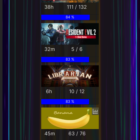
38h
111 / 132
84 %
32m
5 / 6
83 %
6h
10 / 12
83 %
45m
63 / 76