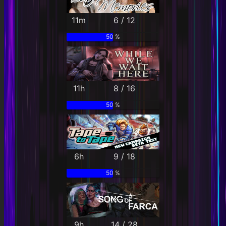
11m
6 / 12
50 %
11h
8 / 16
50 %
6h
9 / 18
50 %
9h
14 / 28