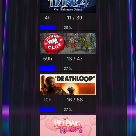
4h
11 / 39
28 %
59h
13 / 47
27 %
10h
16 / 58
27 %