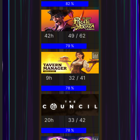
82 %
42h
49 / 62
79 %
9h
32 / 41
78 %
20h
33 / 42
78 %