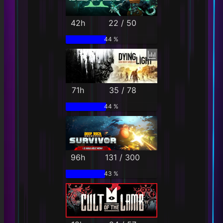
42h
22 / 50
44 %
71h
35 / 78
44 %
96h
131 / 300
43 %