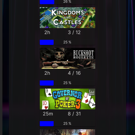
26 %
2h
3 / 12
25 %
2h
4 / 16
25 %
25m
8 / 31
25 %