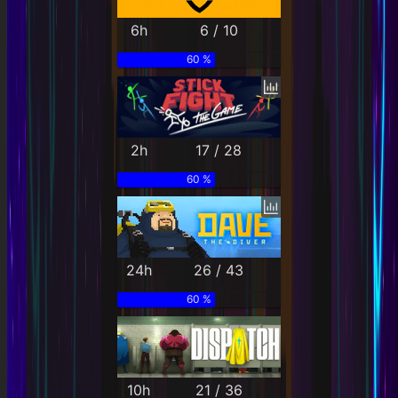
6h
6 / 10
60 %
2h
17 / 28
60 %
24h
26 / 43
60 %
10h
21 / 36