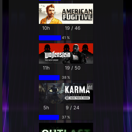
10h
19 / 46
41 %
11h
19 / 50
38 %
5h
9 / 24
37 %