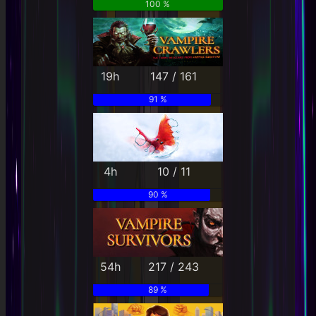
100 %
19h
147 / 161
91 %
4h
10 / 11
90 %
54h
217 / 243
89 %