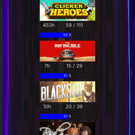
453h
59 / 111
53 %
7h
15 / 29
51 %
10h
20 / 39
51 %