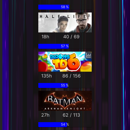
58 %
18h
40 / 69
57 %
135h
86 / 156
55 %
27h
62 / 113
54 %