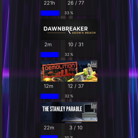
221h
26 / 77
33 %
2m
10 / 31
32 %
12m
12 / 37
32 %
22m
3 / 10
30 %