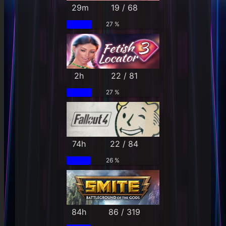
29m
19 / 68
27 %
2h
22 / 81
27 %
74h
22 / 84
26 %
84h
86 / 319