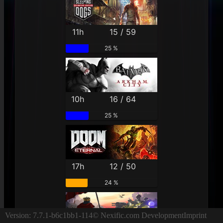
11h
15 / 59
25 %
10h
16 / 64
25 %
17h
12 / 50
24 %
Version: 7.7.1-b6c1bb1-114
© Nexific.com Development
Imprint