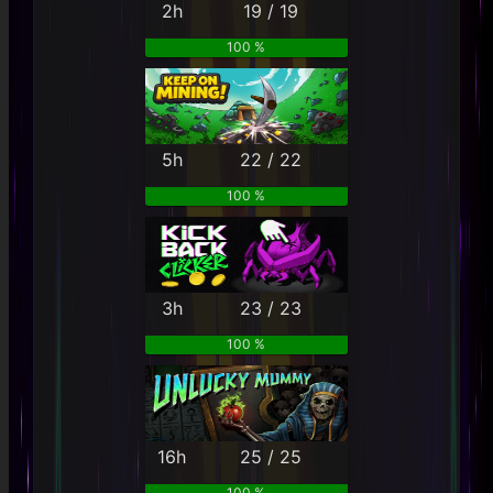
2h
19 / 19
100 %
5h
22 / 22
100 %
3h
23 / 23
100 %
16h
25 / 25
100 %