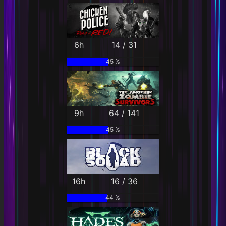
6h
14 / 31
45 %
9h
64 / 141
45 %
16h
16 / 36
44 %