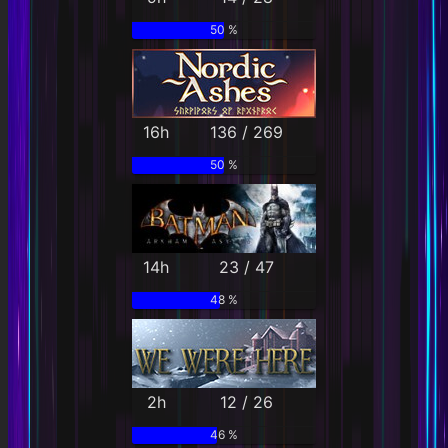
50 %
16h
136 / 269
50 %
14h
23 / 47
48 %
2h
12 / 26
46 %