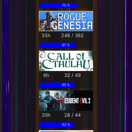
70 %
55h
246 / 362
67 %
6h
32 / 49
65 %
20h
28 / 44
63 %