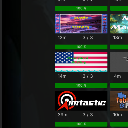
100 %
12m
3 / 3
13m
100 %
14m
3 / 3
4m
100 %
39m
3 / 3
10m
100 %