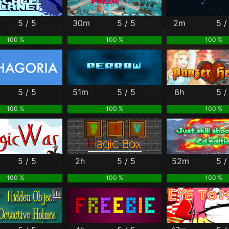
5 / 5
30m
5 / 5
2m
5 /
100 %
100 %
100 %
5 / 5
51m
5 / 5
6h
5 /
100 %
100 %
100 %
5 / 5
2h
5 / 5
52m
5 /
100 %
100 %
100 %