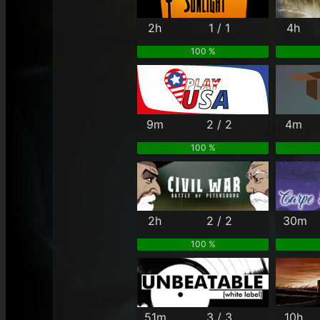
2h
1 / 1
4h
100 %
9m
2 / 2
4m
100 %
2h
2 / 2
30m
100 %
51m
3 / 3
10h