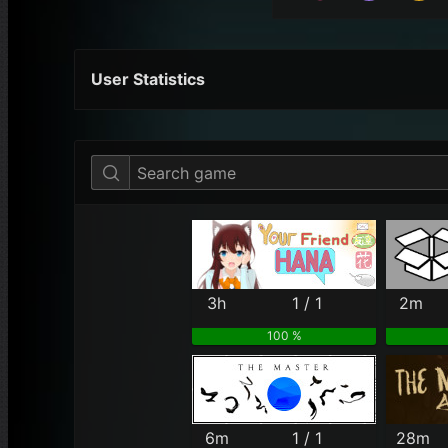
User Statistics
Per Year
Last Year
Last Month
3h
1 / 1
2m
100 %
6m
1 / 1
28m