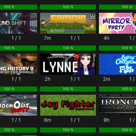
100 %
100 %
100 %
1 / 1
7m
1 / 1
4h
1 /
100 %
100 %
100 %
1 / 1
2h
1 / 1
2m
1 /
100 %
100 %
100 %
1 / 1
6m
1 / 1
9h
1 /
100 %
100 %
100 %