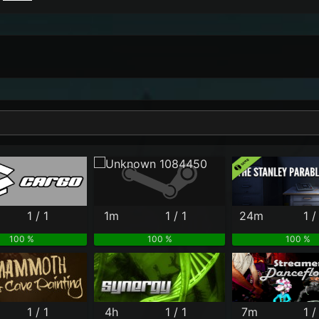
Per Month
Per Weekday
Per Hour
Genres
1 / 1
1m
1 / 1
24m
1 /
100 %
100 %
100 %
1 / 1
4h
1 / 1
7m
1 /