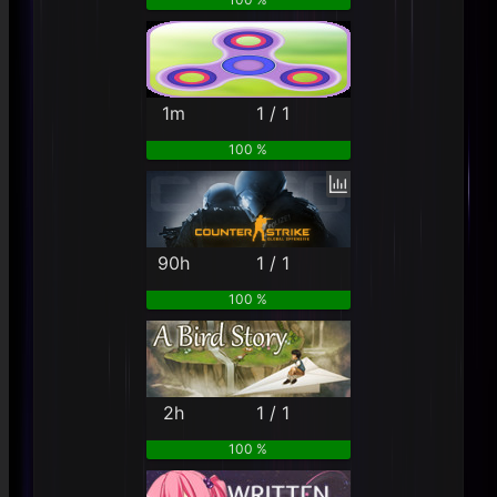
1m
1 / 1
100 %
90h
1 / 1
100 %
2h
1 / 1
100 %