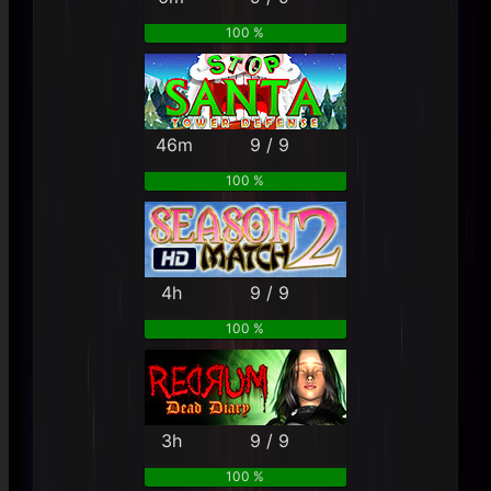
100 %
46m
9 / 9
100 %
4h
9 / 9
100 %
3h
9 / 9
100 %