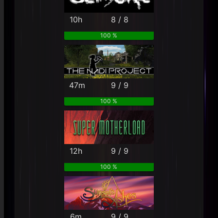
10h
8 / 8
100 %
47m
9 / 9
100 %
12h
9 / 9
100 %
6m
9 / 9