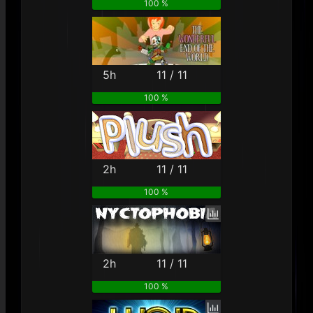
100 %
5h
11 / 11
100 %
2h
11 / 11
100 %
2h
11 / 11
100 %