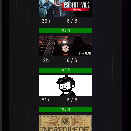
33m
6 / 6
100 %
2h
6 / 6
100 %
51m
6 / 6
100 %