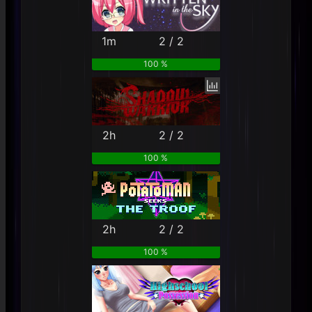
1m
2 / 2
100 %
2h
2 / 2
100 %
2h
2 / 2
100 %