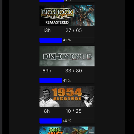
13h
27 / 65
41 %
69h
33 / 80
41 %
8h
10 / 25
40 %