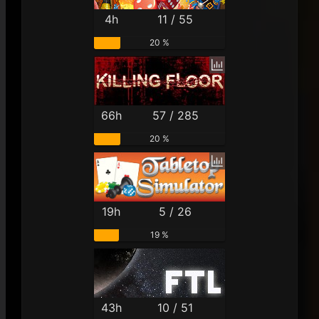
4h
11 / 55
20 %
66h
57 / 285
20 %
19h
5 / 26
19 %
43h
10 / 51