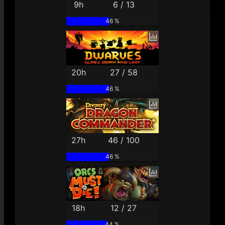
9h
6 / 13
46 %
20h
27 / 58
46 %
27h
46 / 100
46 %
18h
12 / 27
44 %