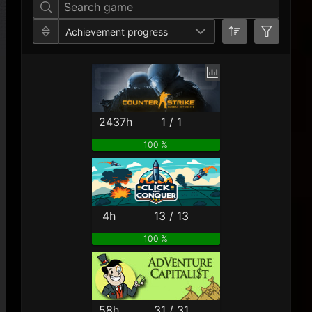
Achievement progress
2437h
1 / 1
100 %
4h
13 / 13
100 %
58h
31 / 31