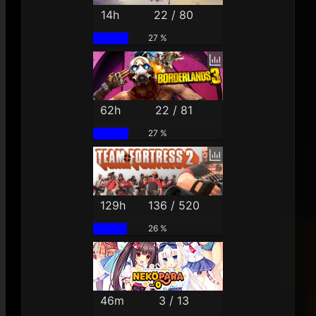
14h
22 / 80
27 %
62h
22 / 81
27 %
129h
136 / 520
26 %
46m
3 / 13