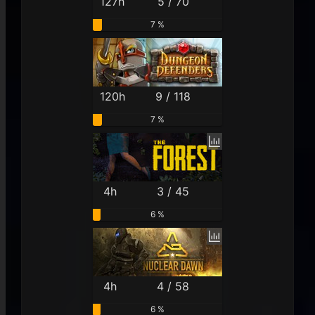
127h
5 / 70
7 %
120h
9 / 118
7 %
4h
3 / 45
6 %
4h
4 / 58
6 %