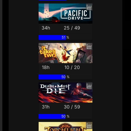
34h
25 / 49
51 %
18h
10 / 20
50 %
31h
30 / 59
50 %