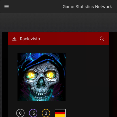
Game Statistics Network
Raclevisto
0
15
3