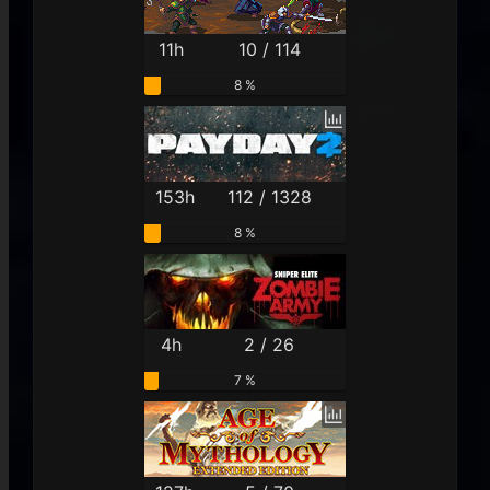
11h
10 / 114
8 %
153h
112 / 1328
8 %
4h
2 / 26
7 %