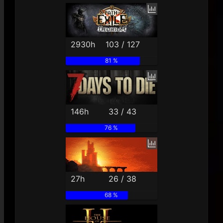
2930h
103 / 127
81 %
146h
33 / 43
76 %
27h
26 / 38
68 %