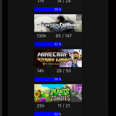
17h
14 / 24
58 %
130h
85 / 147
57 %
14h
28 / 50
56 %
25h
11 / 21
52 %