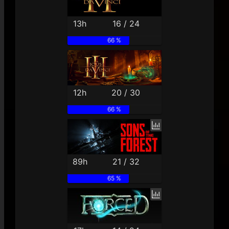
13h
16 / 24
66 %
12h
20 / 30
66 %
89h
21 / 32
65 %