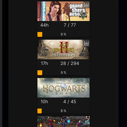
44h
7 / 77
9 %
17h
28 / 294
9 %
10h
4 / 45
8 %