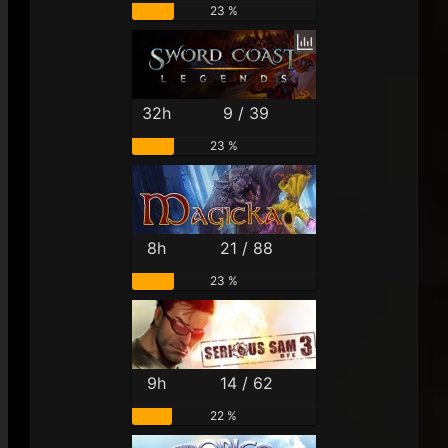
23 %
32h
9 / 39
23 %
8h
21 / 88
23 %
9h
14 / 62
22 %