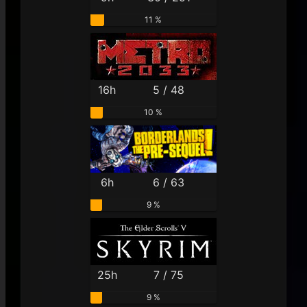
11 %
16h
5 / 48
10 %
6h
6 / 63
9 %
25h
7 / 75
9 %