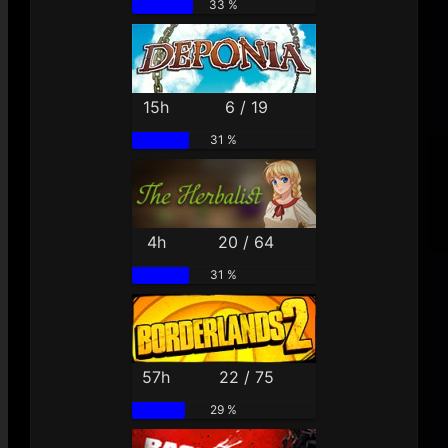
33 %
15h
6 / 19
31 %
4h
20 / 64
31 %
57h
22 / 75
29 %