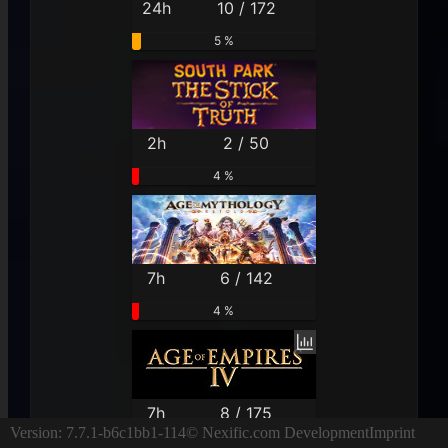
24h
10 / 172
5 %
2h
2 / 50
4 %
7h
6 / 142
4 %
7h
8 / 175
Version: 7.7.1-b6c1bb1-114
© Nexific.com Development
Imprint
4 %