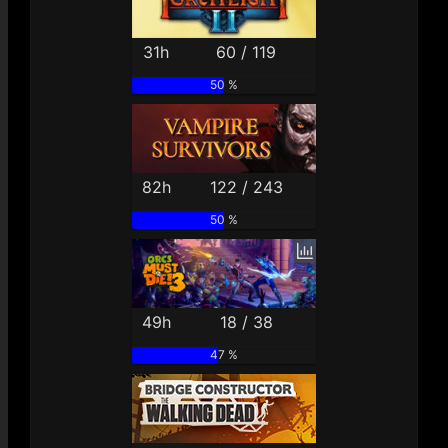
31h
60 / 119
50 %
82h
122 / 243
50 %
49h
18 / 38
47 %