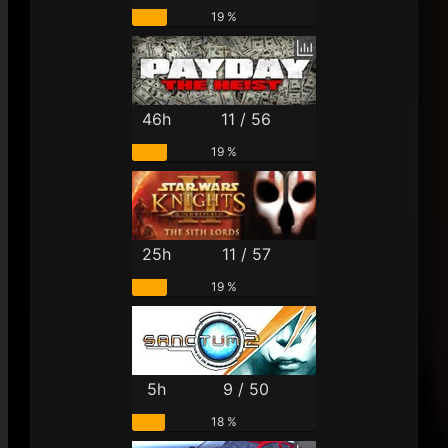
19 %
46h
11 / 56
19 %
25h
11 / 57
19 %
5h
9 / 50
18 %