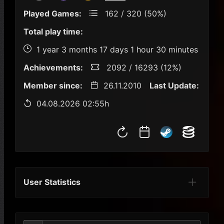
Played Games:
162 / 320 (50%)
Total play time:
1 year 3 months 17 days 1 hour 30 minutes
Achievements:
2092 / 16293 (12%)
Member since:
26.11.2010
Last Update:
04.08.2026 02:55h
User Statistics
Per Year
Last Year
Last Month
Per M