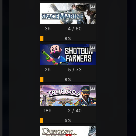
3h
4 / 60
6 %
2h
5 / 73
6 %
18h
2 / 40
5 %