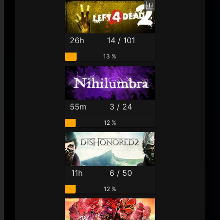
26h
14 / 101
13 %
55m
3 / 24
12 %
11h
6 / 50
12 %