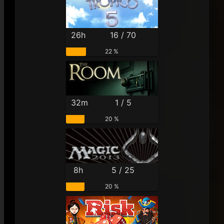
26h
16 / 70
22 %
32m
1 / 5
20 %
8h
5 / 25
20 %