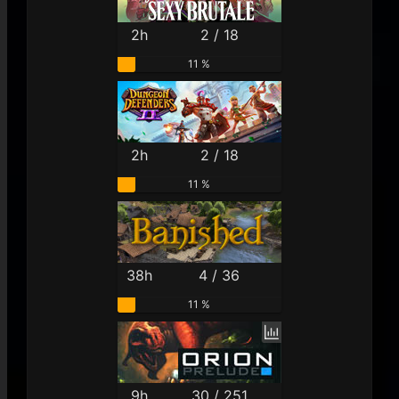
2h
2 / 18
11 %
2h
2 / 18
11 %
38h
4 / 36
11 %
9h
30 / 251