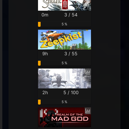
0m
3 / 54
5 %
9h
3 / 55
5 %
2h
5 / 100
5 %