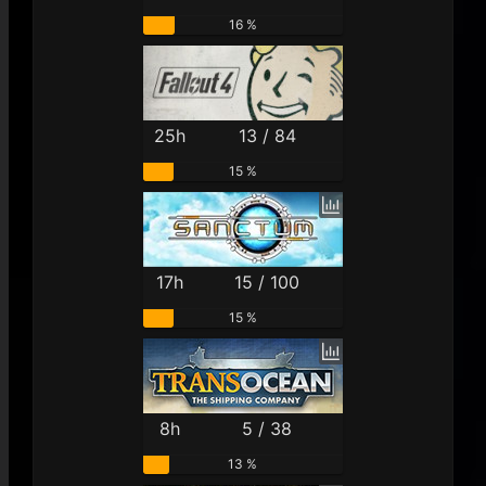
16 %
25h
13 / 84
15 %
17h
15 / 100
15 %
8h
5 / 38
13 %