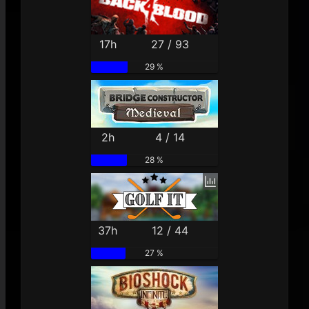
17h
27 / 93
29 %
2h
4 / 14
28 %
37h
12 / 44
27 %