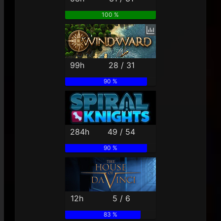
100 %
99h
28 / 31
90 %
284h
49 / 54
90 %
12h
5 / 6
83 %