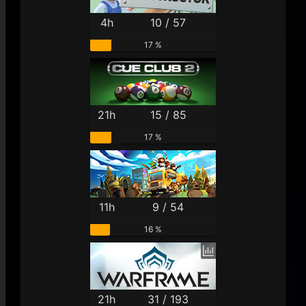
4h
10 / 57
17 %
21h
15 / 85
17 %
11h
9 / 54
16 %
21h
31 / 193