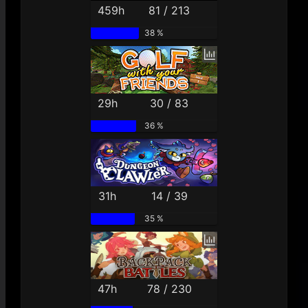
459h
81 / 213
38 %
29h
30 / 83
36 %
31h
14 / 39
35 %
47h
78 / 230