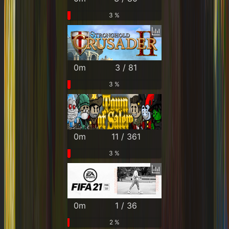
3 %
0m
3 / 81
3 %
0m
11 / 361
3 %
0m
1 / 36
2 %