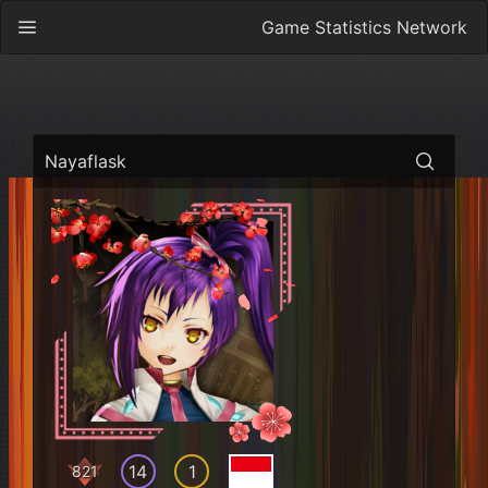
Game Statistics Network
Nayaflask
14
1
821