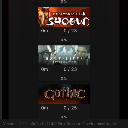
0 %
0m
0 / 23
0 %
0m
0 / 23
0 %
0m
0 / 25
0 %
Version: 7.7.1-b6c1bb1-114
© Nexific.com Development
Imprint