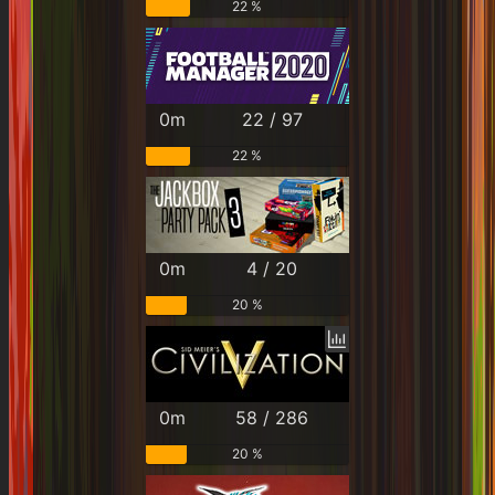
22 %
0m
22 / 97
22 %
0m
4 / 20
20 %
0m
58 / 286
20 %