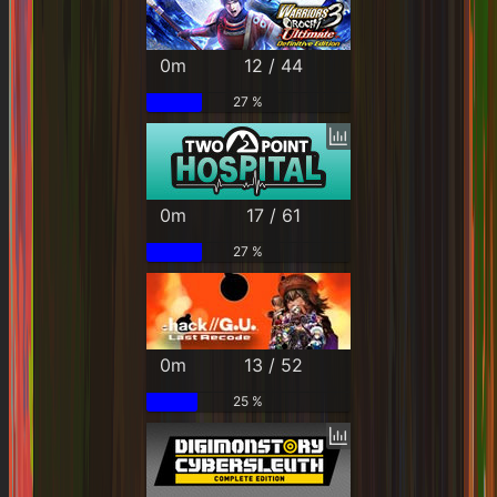
0m
12 / 44
27 %
0m
17 / 61
27 %
0m
13 / 52
25 %