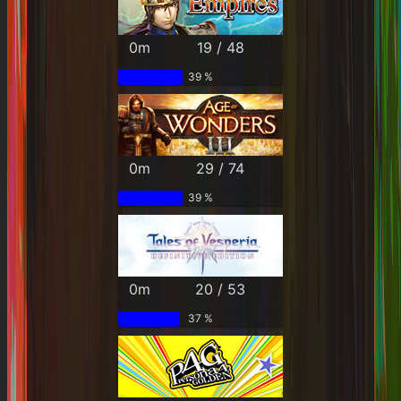
0m
19 / 48
39 %
0m
29 / 74
39 %
0m
20 / 53
37 %