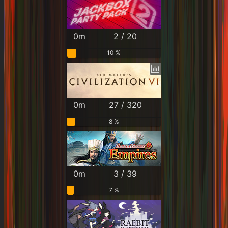
0m
2 / 20
10 %
0m
27 / 320
8 %
0m
3 / 39
7 %