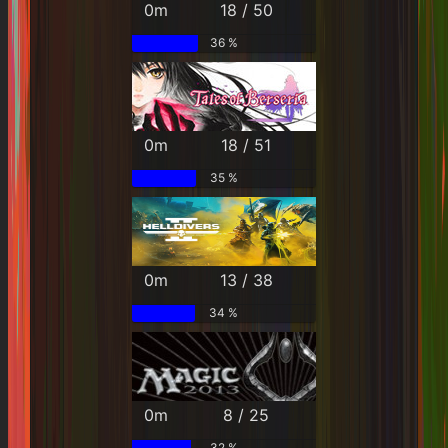
0m
18 / 50
36 %
0m
18 / 51
35 %
0m
13 / 38
34 %
0m
8 / 25
32 %