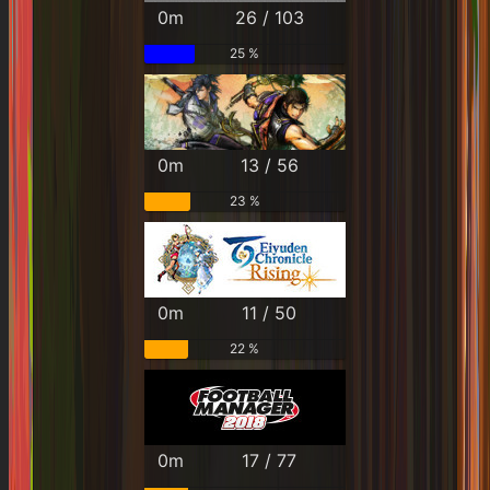
0m
26 / 103
25 %
0m
13 / 56
23 %
0m
11 / 50
22 %
0m
17 / 77