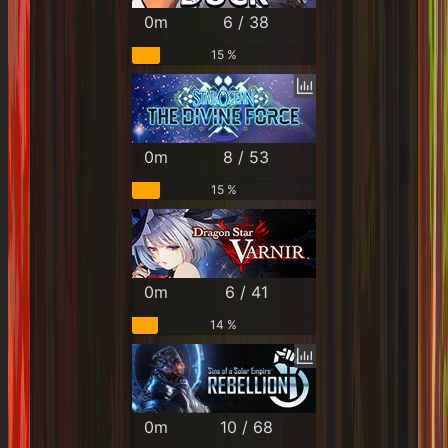
0m
6 / 38
15 %
0m
8 / 53
15 %
0m
6 / 41
14 %
0m
10 / 68