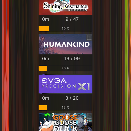
0m
9 / 47
19 %
0m
16 / 99
16 %
0m
3 / 20
15 %