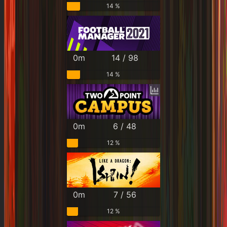
14 %
0m
14 / 98
14 %
0m
6 / 48
12 %
0m
7 / 56
12 %