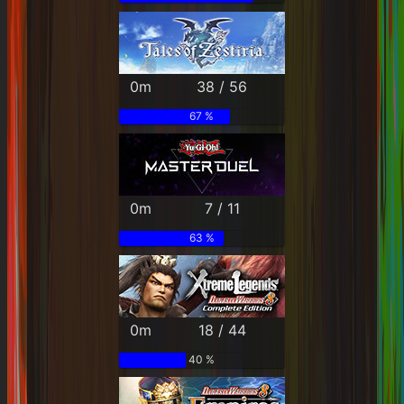
0m
38 / 56
67 %
0m
7 / 11
63 %
0m
18 / 44
40 %