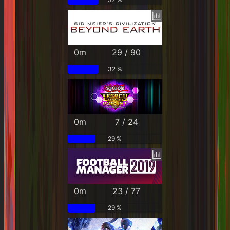
0m
29 / 90
32 %
0m
7 / 24
29 %
0m
23 / 77
29 %