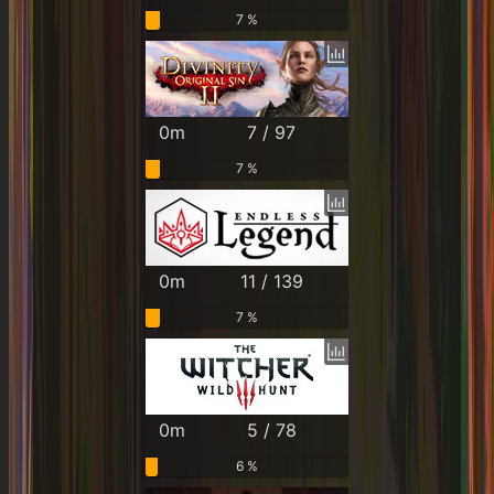
7 %
0m
7 / 97
7 %
0m
11 / 139
7 %
0m
5 / 78
6 %