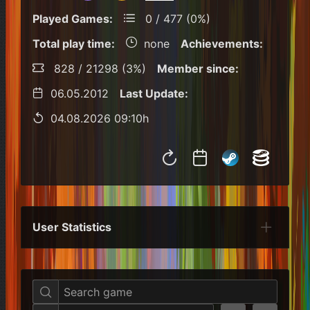
Played Games:
0 / 477 (0%)
Total play time:
none
Achievements:
828 / 21298 (3%)
Member since:
06.05.2012
Last Update:
04.08.2026 09:10h
User Statistics
Per Year
Last Year
Last Month
Per M