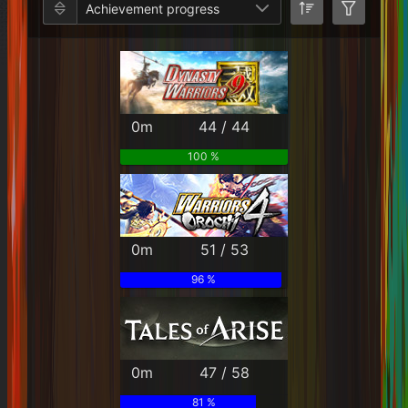
Achievement progress
0m
44 / 44
100 %
0m
51 / 53
96 %
0m
47 / 58
81 %