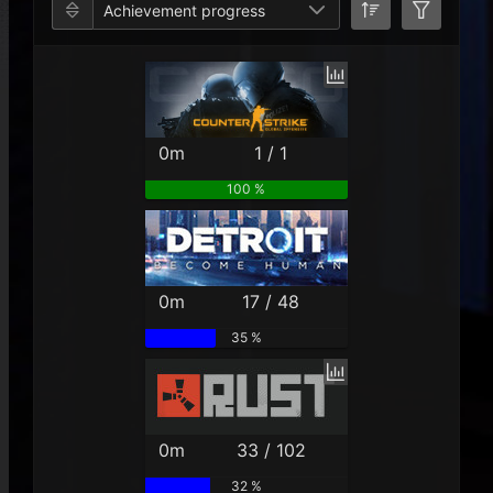
Achievement progress
0m
1 / 1
100 %
0m
17 / 48
35 %
0m
33 / 102
32 %